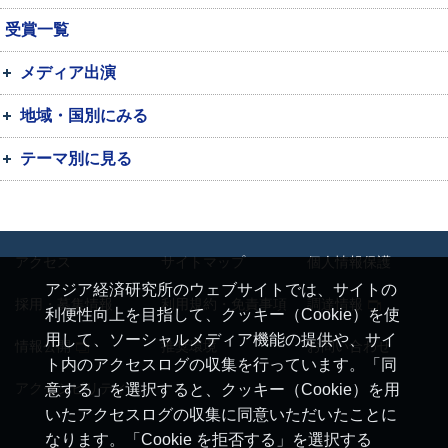
受賞一覧
メディア出演
地域・国別にみる
テーマ別に見る
アクセス
サイトマップ
個人情報保護
アジア経済研究所のウェブサイトでは、サイトの
採用・募集情報
利用規約・免責事項
調達情報
利便性向上を目指して、クッキー（Cookie）を使
用して、ソーシャルメディア機能の提供や、サイ
情報公開
推奨環境
お問い合わせ
ト内のアクセスログの収集を行っています。「同
アクセシビリティ
意する」を選択すると、クッキー（Cookie）を用
いたアクセスログの収集に同意いただいたことに
なります。「Cookie を拒否する」を選択する