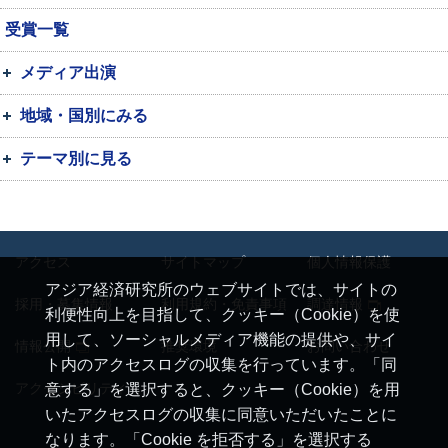
受賞一覧
メディア出演
地域・国別にみる
テーマ別に見る
アクセス
サイトマップ
個人情報保護
アジア経済研究所のウェブサイトでは、サイトの
採用・募集情報
利用規約・免責事項
調達情報
利便性向上を目指して、クッキー（Cookie）を使
用して、ソーシャルメディア機能の提供や、サイ
情報公開
推奨環境
お問い合わせ
ト内のアクセスログの収集を行っています。「同
アクセシビリティ
意する」を選択すると、クッキー（Cookie）を用
いたアクセスログの収集に同意いただいたことに
なります。「Cookie を拒否する」を選択する