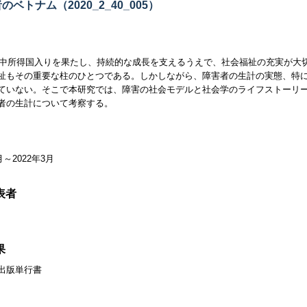
のベトナム（2020_2_40_005）
年に中所得国入りを果たし、持続的な成長を支えるうえで、社会福祉の充実が
祉もその重要な柱のひとつである。しかしながら、障害者の生計の実態、特
ていない。そこで本研究では、障害の社会モデルと社会学のライフストーリ
者の生計について考察する。
月～2022年3月
表者
果
出版単行書