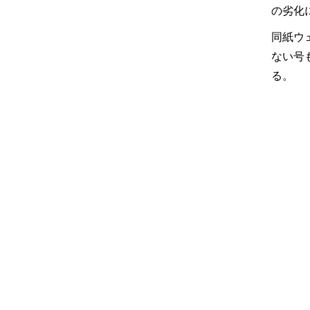
の劣化
同紙ウ
ない号
る。