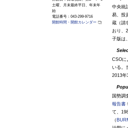
土曜、月末最終平日、年末年
中央統
始
易、投
電話番号：043-299-9716
開館時間・開館カレンダー
蔵（請
おり、2
子版は
Sele
CSO
に
いる。当
2013
Popu
国勢調
報告書
て、19
（
BURM
治期に