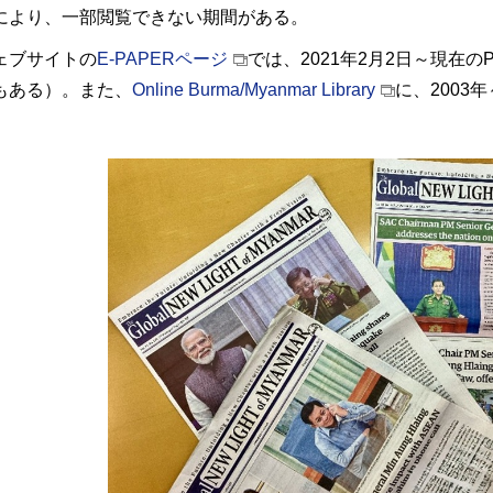
により、一部閲覧できない期間がある。
ェブサイトの
E-PAPER
ページ
では、2021年2月2日～現在の
もある）。また、
Online Burma/Myanmar Library
に、2003