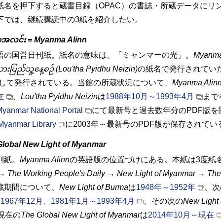
紙名を押下すると蔵書目録（
OPAC
）の書誌・所蔵データにリ
下では、継続購読中の3紙を紹介したい。
ာ့အလင်း = Myanma Alinn
語の国営日刊紙。紙名の意味は、「ミャンマーの光」。
Myanma
ားပြည်သူ့နေ့စဉ် (Lou'tha Pyidhu Neizin)
の紙名で発行されていた
して発行されている。当館の所蔵状況について、
Myanma Alin
在
、
Lou'tha Pyidhu Neizin
は
1988年10月～1993年4月
まで
yanmar National Portal
にて最新号と過去数年分の
PDF
版を
Myanmar Library
に2003年～最新号の
PDF
版が保存されてい
Global New Light of Myanmar
刊紙。
Myanma Alinn
の英語版の位置づけにある。本紙は3度紙
 The Working People's Daily → New Light of Myanmar → The
蔵期間について、
New Light of Burma
は
1948年～1952年
、次
1967年12月、1981年1月～1993年4月
、その次の
New Light
現在の
The Global New Light of Myanmar
は
2014年10月～現在