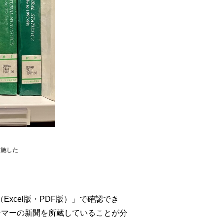
を施した
（
Excel
版・
PDF
版）」で確認でき
ンマーの新聞を所蔵していることが分