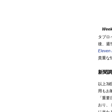
Week
タブロ
後、週
Eleven
貴重な
新聞
以上3
用もお
「重要
おり、
に当た