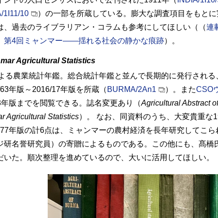
/1I11/10
）の一部を所蔵している。膨大な調査項目をもとに実
は、過去のライブラリアン・コラムも参考にしてほしい（（
連
）第4回ミャンマー――揺れる社会の静かな痕跡
）。
ar Agricultural Statistics
よる農業統計年鑑。総合統計年鑑と並んで長期的に発行される
2/63年版～2016/17年版を所蔵（
BURMA/2An1
）。また
CSO
/23年版までを閲覧できる。誌名変更あり（
Agricultural Abstract 
 Agricultural Statistics
）。 なお、同資料のうち、大変貴重な1962
74/77年版の計6点は、ミャンマーの農村経済を長年研究してこ
ジ研名誉研究員）の寄贈によるものである。この他にも、髙橋
だいた。順次整理を進めているので、大いに活用してほしい。