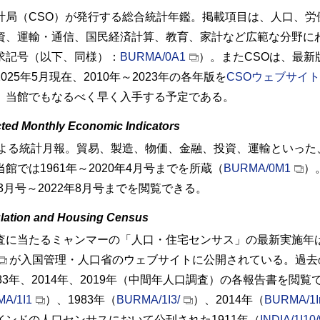
計局（
CSO
）が発行する総合統計年鑑。掲載項目は、人口、労
資、運輸・通信、国民経済計算、教育、家計など広範な分野にわ
求記号（以下、同様）：
BURMA/0A1
）。また
CSO
は、最新
025年5月現在、2010年～2023年の各年版を
CSO
ウェブサイト
、当館でもなるべく早く入手する予定である。
cted Monthly Economic Indicators
よる統計月報。貿易、製造、物価、金融、投資、運輸といった
館では1961年～2020年4月号までを所蔵（
BURMA/0M1
）
年3月号～2022年8月号までを閲覧できる。
lation and Housing Census
査に当たるミャンマーの「人口・住宅センサス」の最新実施年は
が入国管理・人口省のウェブサイトに公開されている。過去
83年、2014年、2019年（中間年人口調査）の各報告書を閲覧
A/1I1
）、1983年（
BURMA/1I3/
）、2014年（
BURMA/1Ir
インドの人口センサスにおいて公刊された1911年（
INDIA/1I10/