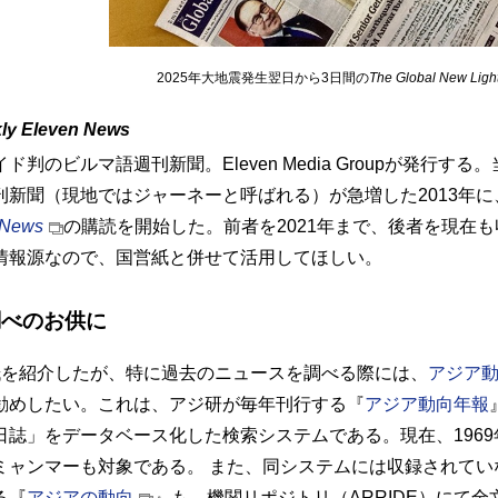
2025年大地震発生翌日から3日間の
The Global New Ligh
ly Eleven News
イド判のビルマ語週刊新聞。
Eleven Media Group
が発行する。
刊新聞（現地ではジャーネーと呼ばれる）が急増した2013年に
 News
の購読を開始した。前者を2021年まで、後者を現在
情報源なので、国営紙と併せて活用してほしい。
調べのお供に
紙を紹介したが、特に過去のニュースを調べる際には、
アジア
勧めしたい。これは、アジ研が毎年刊行する『
アジア動向年報
日誌」をデータベース化した検索システムである。現在、1969
ミャンマーも対象である。 また、同システムには収録されてい
る『
アジアの動向
』も、機関リポジトリ（
ARRIDE
）にて全