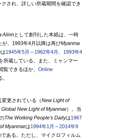
ンクされ、詳しい所蔵期間を確認でき
 Alinn
として創刊した本紙は、一時
が、1993年4月以降は再び
Myanma
n
は
1945年5月～1962年4月、1993年4
を所蔵している。また、ミャンマー
閲覧できるほか、
Online
る。
名変更されている（
New Light of
 Global New Light of Myanmar
）。当
の
The Working People's Daily
は
1967
 of Myanmar
は
1994年1月～2014年9
である。ただし、マイクロフィルム