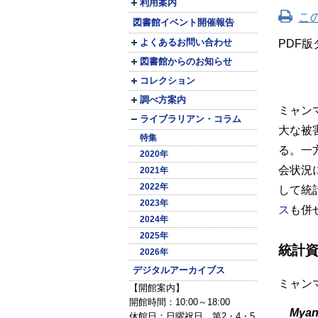
利用案内
こ
図書館イベント開催報告
よくあるお問い合わせ
PDF
版
図書館からのお知らせ
コレクション
調べ方案内
ミャン
ライブラリアン・コラム
大な被
特集
る。一
2020年
会状況
2021年
2022年
して統
2023年
ス
も併
2024年
2025年
統計
2026年
デジタルアーカイブス
ミャン
【開館案内】
開館時間：10:00～18:00
Myanm
休館日：日曜祝日、第2・4・5