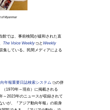
t of Myanmar
当館では、事前検閲が緩和された直
、
The Voice Weekly
と
Weekly
も収集している。民間メディアによる
動向年報重要日誌検索システム
の併
』（1970年～現在）に掲載される
年～2023年のニュースが収録されて
ないが、『アジア動向年報』の前身
文閲覧できる。『アジアの動向』で