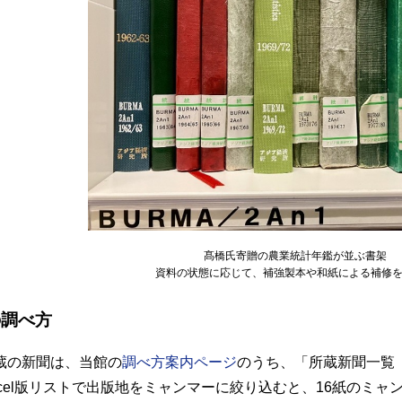
髙橋氏寄贈の農業統計年鑑が並ぶ書架
資料の状態に応じて、補強製本や和紙による補修
の調べ方
蔵の新聞は、当館の
調べ方案内ページ
のうち、「所蔵新聞一覧
el
版リストで出版地をミャンマーに絞り込むと、16紙のミャ