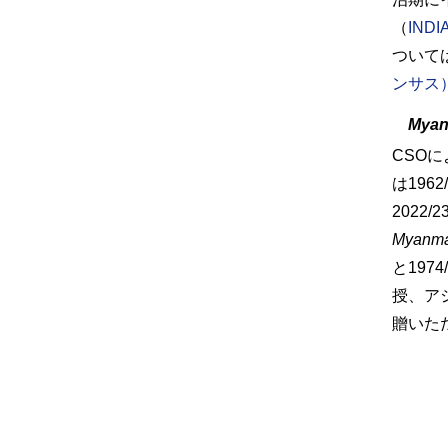
（
INDIA
ついて
ンサス
Myanm
CSO
に
は196
2022
Myanmar
と19
授、ア
贈いた