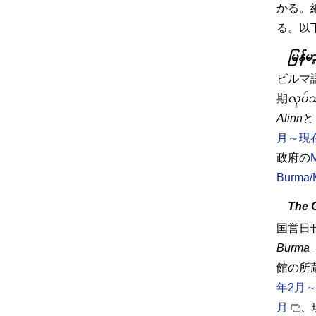
かる。
る。以
မြန်မ
ビルマ
期
လုပ်သ
Alinn
と
月～現
政府の
M
Burma/
The 
国営日
Burma →
館の所
年2月～
月
、