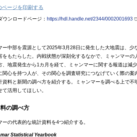
のページを印刷する
ダウンロードページ：
https://hdl.handle.net/2344/0002001693
マー中部を震源として2025年3月28日に発生した大地震は、少
害をもたらした。内戦状態が深刻化するなかで、ミャンマーの
方、地震発生から1カ月を経て、ミャンマーに関する報道は減
に関心を持つ人が、その関心を調査研究につなげていく際の案
計資料と新聞の調べ方を紹介する。ミャンマーを調べる上で不
せて活用してほしい。
資料の調べ方
マーの代表的な統計資料を4つ紹介する。
ar Statistical Yearbook