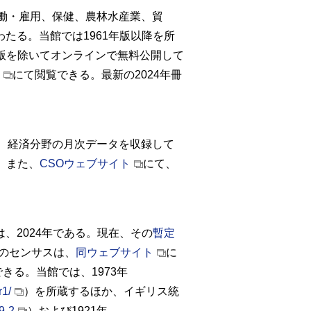
働・雇用、保健、農林水産業、貿
たる。当館では1961年版以降を所
版を除いてオンラインで無料公開して
にて閲覧できる。最新の2024年冊
、経済分野の月次データを収録して
。また、
CSO
ウェブサイト
にて、
、2024年である。現在、その
暫定
のセンサスは、
同ウェブサイト
に
できる。当館では、1973年
1/
）を所蔵するほか、イギリス統
9-2
）および1921年