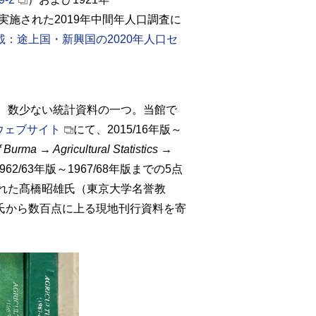
施された2019年中間年人口調査に
載：途上国・新興国の2020年人口セ
、数少ない統計資料の一つ。当館で
ウェブサイト
にて、2015/16年版～
of Burma → Agricultural Statistics →
/63年版～1967/68年版までの5点
られた髙橋昭雄氏（東京大学名誉教
氏から数百点に上る現地刊行資料を寄