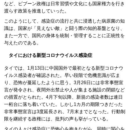
など、ピブーン政権は日常習慣や文化にも国家権力を行き
渡らす政策を推進していった。
このようにして、感染症の流行と共に浸透した病原菌の知
識は、国家が「見えない敵」と闘う際の知的基盤となり、
また一方で、国民の身体を統制・管理することに正統性を
与えたのである。
タイにおける新型コロナウイルス感染症
タイでは、1月13日に中国国外で最初となる新型コロナウ
イルス感染者が確認された。早い段階で危機意識が広ま
り、恐怖が蔓延したように思う。3月26日には非常事態宣
言が発令され、夜間外出禁止や人が集まる施設の閉鎖など
の措置がとられた。4月下旬以降、新規の感染者数は連日
一桁台に落ち着いていた。しかし1カ月の期限つきだった
非常事態宣言は3度延長され、7月末までとなった。行動制
限を継続する政権には、批判の声も挙がっている。
タイの人々は感染症に恐怖心を抱きながら、同時に関心を