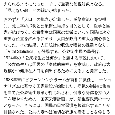
えられるようになった。そして重要な監視対象となる。
「見えない敵」との闘いが始まった。
おのずと「人口」の概念が定着した。感染症流行を契機
に、死亡率の抑制と公衆衛生維持を目的として、医学と国
家が結びつく。公衆衛生は国家の繁栄にとって国防に次ぐ
重要な位置を占めるに至り、人口が政府の重大な関心事と
なった。その結果、人口統計の収集が喫緊の課題となり、
「
Vital Statistics
」が登場する。公衆衛生局の局長は、
1924年の「公衆衛生とは何か」と題する演説において、
「公衆衛生とは国民の『身体的幸福』を意味し、政府は大
規模かつ健康な人口を創出するためにある」と発言した。
1938年末にピブーンソンクラームが首相に就任し、ナショ
ナリズムに基づく国家建設が始動した。病気の制御に焦点
を当てた公衆衛生政策が打ち出され、健康な身体を持つ人
口を増やすための「国家栄養計画」が、最重要政策の一つ
となった。さらには、国民の日常習慣を規律化することが
目指された。公共の場へは適切な衣服を着ることを命じる