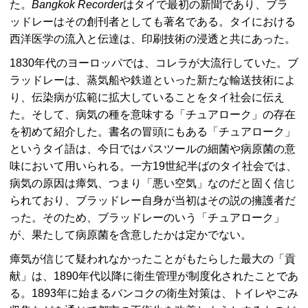
た。
Bangkok Recorder
はタイで最初の新聞であり、ブラ
ッドレーはその創刊者としても著名である。タイにおける
西洋医学の流入と伝達は、印刷技術の浸透と共にあった。
1830年代のヨーロッパでは、コレラが大流行していた。ブ
ラッドレーは、蒸気船や鉄道といった新たな輸送技術によ
り、伝染病が広範に拡大していることをタイ社会に伝え
た。そして、病気の種を意味する「チュアローク」の存在
を初めて紹介した。書名の冒頭にもある「チュアローク」
というタイ語は、今日ではパスツールの細菌や病原菌の意
味において用いられる。一方19世紀半ばのタイ社会では、
病気の原因は瘴気、つまり「悪い空気」なのだと固く信じ
られており、ブラッドレー自身が当初はその説の擁護者だ
った。そのため、ブラッドレーのいう「チュアローク」
が、果たして病原菌を含意したかは定かでない。
瘴気が信じて疑われなかったことがもたらした最大の「貢
献」は、1890年代以降に衛生管理が制度化されたことであ
る。1893年に始まるバンコクの衛生対策は、トイレやごみ