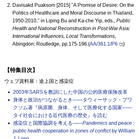
Davisakd Puaksom [2015] "A Promise of Desire: On the
Politics of Healthcare and Moral Discourse in Thailand,
1950-2010," in Liping Bu and Ka-che Yip, eds.,
Public
Health and National Reconstruction in Post-War Asia:
International Influences, Local Transformations
,
Abingdon: Routledge, pp.175-196.(
AA/361.1/P6
)
【特集目次】
ウェブ資料展：途上国と感染症
2003年
SARS
を教訓にした中国の公的医療保険改革
身体と政治がつながるとき――タウィーサック・プワ
クソム著『病原菌、身体、そして医療化する国家――
タイ社会における近代医療の歴史』を読む
感染症と国際協調を考える――
Pandemics and peace :
public health cooperation in zones of conflict
by William
J. Long