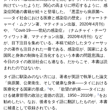
向けていったようだ。関心の高まりに呼応するように、感
染症関連の書籍が続々と登場した。『悪霊から病原菌へ
――タイ社会における医療と感染症の歴史』（チャートチ
ャーイ・ムクソン著、マティチョン出版、2020年4月刊）
や、『
Covit-19
――世紀の感染症』（ナムチャイ・チーワ
ウィワット著、マティチョン出版、2020年4月刊）など
が、目下注目を集めている。本稿で紹介したタウィーサッ
クの著作も注目された一冊である。感染症が、国家による
国民と身体の制御を正当化するという本書の問題意識は、
今日のタイの政治社会にも連なる。だからこそ、本書は読
まれたのではないか。
タイ語に馴染みのない方には、著者が英語で執筆した論文
「病原菌、公衆衛生、そして健康な身体――タイにおける
1
医療化する国家の形成」
や、「欲望の約束――タイにお
2
ける健康管理の政治と道徳の言説、1950～2010年」
をお
勧めしたい。なお、後者をタイ語に翻訳したものが、本書
に補遺として収録されている。