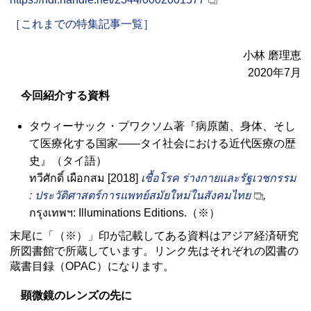
［これまでの特集記事一覧］
小林 磨理恵
2020年7月
今回紹介する資料
タウィーサック・プワクソム著『病原菌、身体、そし
て医療化する国家――タイ社会における近代医療の歴
史』（タイ語）
ทวีศักดิ์ เผือกสม [2018]
เชื้อโรค ร่างกายและรัฐเวชกรรม
: ประวัติศาสตร์การแพทย์สมัยใหม่ในสังคมไทย
,
กรุงเทพฯ:
Illuminations Editions.
（※）
末尾に「（※）」印が記載してある資料はアジア経済研究
所図書館で所蔵しています。リンク先はそれぞれの図書の
蔵書目録（
OPAC
）になります。
顕微鏡のレンズの先に