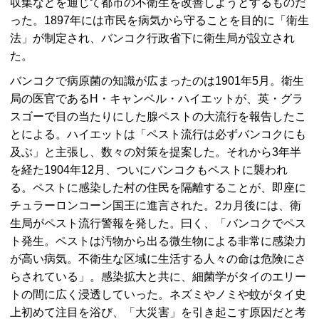
収集などを通じて都市の不衛生を改善しようとするものだ
った。1897年には市民を病気から守ることを目的に「衛生
法」が制定され、バンコク行政省下に衛生局が設立され
た。
バンコクで病原菌の知識が広まったのは1901年5月。衛生
局の医官であるH・キャンベル・ハイエットが、英・グラ
スゴーで目の当たりにした腺ペストの大流行を報告したこ
とによる。ハイエットは「ペスト流行は必ずバンコクにも
及ぶ」と主張し、数々の対策を提案した。それから3年半
を経た1904年12月、ついにバンコクもペストに襲われ
る。ペストに感染した村の住民を隔離することが、即座に
チュラーロンコーン国王に進言された。2カ月後には、衛
生局がペスト流行警報を発した。曰く、「バンコクでペス
ト発生。ペストは汚物から出る微生物による非常に感染力
が高い病気。不衛生な区域に生活する人々の命は危険にさ
らされている」。感染拡大と共に、細菌学がタイのエリー
トの間に広く浸透していった。ネズミやノミや蚊がタイ史
上初めて注目を浴び、「大災害」を引き起こす原因だと考