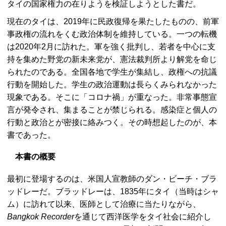
タイの国家権力の在りようを検証しようとした書だ。
現在のタイは、2019年に民政復帰を果たしたものの、前軍
事政権の流れをくむ政治体制を維持している。一つの転機
は2020年2月に訪れた。軍を強く批判し、若者を中心に支
持を集めた野党の新未来党が、憲法裁判所より解党を命じ
られたのである。全国各地で学生が集結し、政権への抗議
行動を開始した。学生の政治運動は長らくみられなかった
現象である。そこに「コロナ禍」が重なった。非常事態宣
言が発令され、集まることが禁じられる。感染症と個人の
行動と政治とが密接に絡みつく。その時想起したのが、本
書であった。
本書の概要
最初に登場するのは、米国人宣教師のダン・ビーチ・ブラ
ッドレーだ。ブラッドレーは、1835年にタイ（当時はシャ
ム）に訪れて以来、医師として治療に当たりながら、
Bangkok Recorder
を通じて西洋医学をタイ社会に紹介し