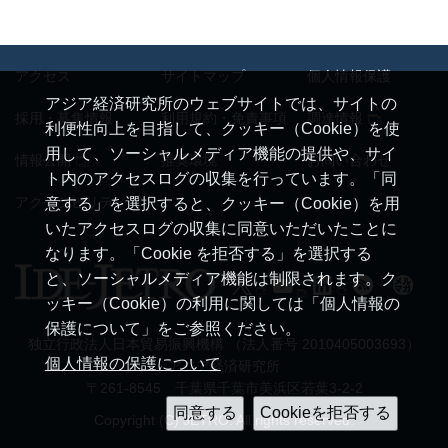
アクセス
サイトマップ
個人情報保護
アジア経済研究所のウェブサイトでは、サイトの
採用・募集情報
利用規約・免責事項
調達情報
利便性向上を目指して、クッキー（Cookie）を使
用して、ソーシャルメディア機能の提供や、サイ
情報公開
推奨環境
お問い合わせ
ト内のアクセスログの収集を行っています。「同
アクセシビリティ
意する」を選択すると、クッキー（Cookie）を用
いたアクセスログの収集に同意いただいたことに
なります。「Cookie を拒否する」を選択する
と、ソーシャルメディア機能は制限されます。ク
ッキー（Cookie）の利用に関しては「個人情報の
保護について」をご参照ください。
独立行政法人日本貿易振興機構 （法人番号 2010405003693）
個人情報の保護について
アジア経済研究所
〒261-8545 千葉県千葉市美浜区若葉3-2-2
Copyright (C) JETRO. All rights reserved.