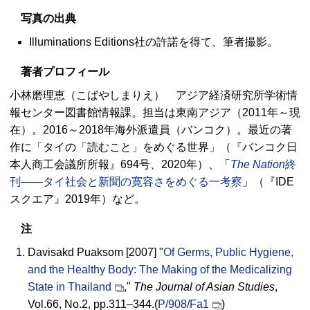
写真の出典
Illuminations Editions
社の許諾を得て、筆者撮影。
著者プロフィール
小林磨理恵（こばやしまりえ） アジア経済研究所学術情
報センター図書館情報課。担当は東南アジア（2011年～現
在）。2016～2018年海外派遣員（バンコク）。最近の著
作に「タイの「読むこと」をめぐる世界」（『バンコク日
本人商工会議所所報』694号、2020年）、「
The Nation
終
刊――タイ社会と新聞の寛容さをめぐる一考察
」（『
IDE
スクエア』2019年）など。
注
Davisakd Puaksom [2007] "
Of Germs, Public Hygiene,
and the Healthy Body: The Making of the Medicalizing
State in Thailand
,"
The Journal of Asian Studies
,
Vol.66, No.2, pp.311–344.(
P/908/Fa1
)