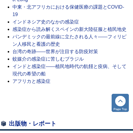
中東・北アフリカにおける保健医療の課題と
COVID-
19
インドネシア史のなかの感染症
感染症から読み解くスペインの新大陸征服と植民地史
パンデミックの最前線に立たされる人々――フィリピ
ン人移民と看護の歴史
台湾の奇跡――世界が注目する防疫対策
蚊媒介の感染症に苦しむブラジル
インドと感染症――植民地時代の飢饉と疫病、そして
現代の希望の船
アフリカと感染症
出版物・レポート