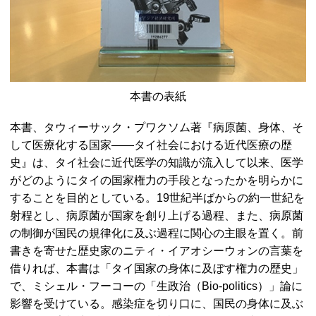
本書の表紙
本書、タウィーサック・プワクソム著『病原菌、身体、そ
して医療化する国家——タイ社会における近代医療の歴
史』は、タイ社会に近代医学の知識が流入して以来、医学
がどのようにタイの国家権力の手段となったかを明らかに
することを目的としている。19世紀半ばからの約一世紀を
射程とし、病原菌が国家を創り上げる過程、また、病原菌
の制御が国民の規律化に及ぶ過程に関心の主眼を置く。前
書きを寄せた歴史家のニティ・イアオシーウォンの言葉を
借りれば、本書は「タイ国家の身体に及ぼす権力の歴史」
で、ミシェル・フーコーの「生政治（
Bio-politics
）」論に
影響を受けている。感染症を切り口に、国民の身体に及ぶ