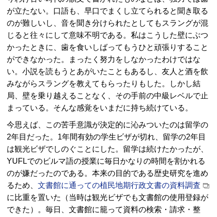
が立たない。口語も、早口でまくし立てられると聞き取る
のが難しいし、音を聞き分けられたとしてもスラングが混
じると往々にして意味不明である。私はこうした壁にぶつ
かったときに、歯を食いしばってもうひと頑張りすること
ができなかった。まったく努力をしなかったわけではな
い。小説を読もうとあがいたこともあるし、友人と酒を飲
みながらスラングを教えてもらったりもした。しかし結
局、壁を乗り越えることなく、その手前の中級レベルで止
まっている。そんな感覚をいまだに持ち続けている。
今思えば、この苦手意識が決定的に沁みついたのは留学の
2年目だった。1年間有効の学生ビザが切れ、留学の2年目
は観光ビザでしのぐことにした。留学は続けたかったが、
YUFLでのビルマ語の授業に毎日かなりの時間を割かれる
のが嫌だったのである。本来の目的である歴史研究を進め
るため、
文書館に通っての植民地期行政文書の資料調査
に比重を置いた（当時は観光ビザでも文書館の使用登録が
できた）。毎日、文書館に籠って資料の検索・請求・整