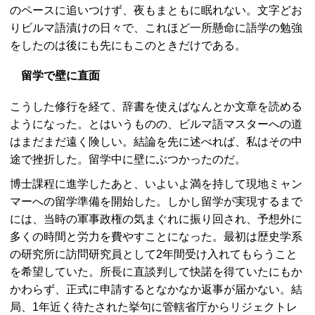
のペースに追いつけず、夜もまともに眠れない。文字どお
りビルマ語漬けの日々で、これほど一所懸命に語学の勉強
をしたのは後にも先にもこのときだけである。
留学で壁に直面
こうした修行を経て、辞書を使えばなんとか文章を読める
ようになった。とはいうものの、ビルマ語マスターへの道
はまだまだ遠く険しい。結論を先に述べれば、私はその中
途で挫折した。留学中に壁にぶつかったのだ。
博士課程に進学したあと、いよいよ満を持して現地ミャン
マーへの留学準備を開始した。しかし留学が実現するまで
には、当時の軍事政権の気まぐれに振り回され、予想外に
多くの時間と労力を費やすことになった。最初は歴史学系
の研究所に訪問研究員として2年間受け入れてもらうこと
を希望していた。所長に直談判して快諾を得ていたにもか
かわらず、正式に申請するとなかなか返事が届かない。結
局、1年近く待たされた挙句に管轄省庁からリジェクトレ