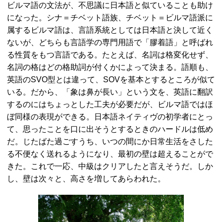
ビルマ語の文法が、不思議に日本語と似ていることも助け
になった。シナ＝チベット語族、チベット＝ビルマ語派に
属するビルマ語は、言語系統としては日本語と決して近く
ないが、どちらも言語学の専門用語で「膠着語」と呼ばれ
る性質をもつ言語である。たとえば、名詞は格変化せず、
名詞の格はどの格助詞が付くかによって決まる。語順も、
英語のSVO型とは違って、SOVを基本とするところが似て
いる。だから、「象は鼻が長い」という文を、英語に翻訳
するのにはちょっとした工夫が必要だが、ビルマ語ではほ
ぼ同様の表現ができる。日本語ネイティヴの初学者にとっ
て、思ったことを口に出そうとするときのハードルは低め
だ。じたばた過ごすうち、いつの間にか日常生活をさした
る不便なく送れるようになり、最初の壁は超えることがで
きた。これで一応、中級はクリアしたと言えそうだ。しか
し、壁は次々と、高さを増してあらわれた。