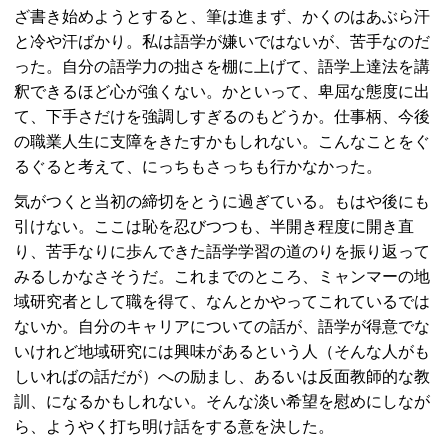
ざ書き始めようとすると、筆は進まず、かくのはあぶら汗
と冷や汗ばかり。私は語学が嫌いではないが、苦手なのだ
った。自分の語学力の拙さを棚に上げて、語学上達法を講
釈できるほど心が強くない。かといって、卑屈な態度に出
て、下手さだけを強調しすぎるのもどうか。仕事柄、今後
の職業人生に支障をきたすかもしれない。こんなことをぐ
るぐると考えて、にっちもさっちも行かなかった。
気がつくと当初の締切をとうに過ぎている。もはや後にも
引けない。ここは恥を忍びつつも、半開き程度に開き直
り、苦手なりに歩んできた語学学習の道のりを振り返って
みるしかなさそうだ。これまでのところ、ミャンマーの地
域研究者として職を得て、なんとかやってこれているでは
ないか。自分のキャリアについての話が、語学が得意でな
いけれど地域研究には興味があるという人（そんな人がも
しいればの話だが）への励まし、あるいは反面教師的な教
訓、になるかもしれない。そんな淡い希望を慰めにしなが
ら、ようやく打ち明け話をする意を決した。