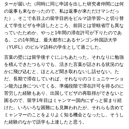
ターが届いた（同時に同じ申請を出した研究者仲間には何
の返事も来なかったので、私は返事が来ただけマシだっ
た）。そこで名目上の留学目的をビルマ語学習へと切り替
えて学生ビザを申請したところ、前回とは管轄省庁も異な
っていたためか、やっと1年間の滞在許可が下りたのであ
る。この1年間は、最大都市にあるヤンゴン外国語大学
（YUFL）のビルマ語科の学生として過ごした。
言葉の壁には留学後すぐにぶちあたった。それなりに勉強
を積んできたつもりでも、活きた言葉が話される状況のな
かに飛び込むと、ほとんど聞き取れないし話せない。た
だ、長期で滞在していれば、それなりのコミュニケーショ
ン能力は身についてくる。準備段階で滞在許可を得るのに
苦労した経験もあり、出国してビザの再取得ができないと
困るので、留学1年目はミャンマー国内にずっと留まり続
けた。いろいろな困難にも見舞われたが、それらも含めて
ミャンマーのことをよりよく知る機会となったし、そうし
た経験のなかで語学も上達したと思う。