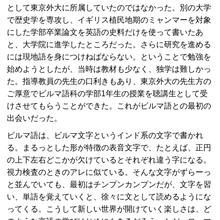
として東京外大に所属していたのではなかった。別の大学
で歴史学を専攻し、イギリス植民地期のミャンマーを対象
にした学部卒業論文を英語の史料だけを使って書いたあ
と、大学院に進学したところだった。さらに研究を進める
には現地語を身につけねばならない。ということで勉強を
始めようとしたが、当時は教材も少なく、独学は難しかっ
た。指導教員の先生の口利きもあり、東京外大の先生方の
ご厚意でビルマ語科の学部1年生の授業を聴講生として受
けさせてもらうことができた。これがビルマ語との最初の
出会いだった。
ビルマ語は、ビルマ文字というインド系の文字で書かれ
る。まるっとした形が特徴の表音文字で、たとえば、正円
の上下左右どこかが欠けているとそれぞれ違う字になる。
視力検査のときのアレに似ている。そんな文字がずらーっ
と並んでいても、最初はチンプンカンプンだが、文字を習
い、単語を覚えていくと、徐々に文として読めるようにな
ってくる。こうして新しい世界が開けていく楽しさは、ど