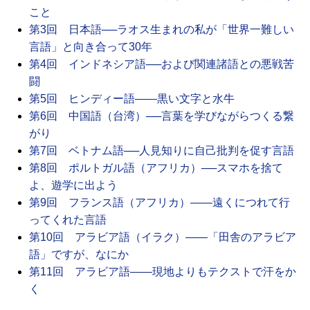
こと
第3回 日本語──ラオス生まれの私が「世界一難しい
言語」と向き合って30年
第4回 インドネシア語──および関連諸語との悪戦苦
闘
第5回 ヒンディー語――黒い文字と水牛
第6回 中国語（台湾）──言葉を学びながらつくる繋
がり
第7回 ベトナム語──人見知りに自己批判を促す言語
第8回 ポルトガル語（アフリカ）──スマホを捨て
よ、遊学に出よう
第9回 フランス語（アフリカ）――遠くにつれて行
ってくれた言語
第10回 アラビア語（イラク）――「田舎のアラビア
語」ですが、なにか
第11回 アラビア語――現地よりもテクストで汗をか
く