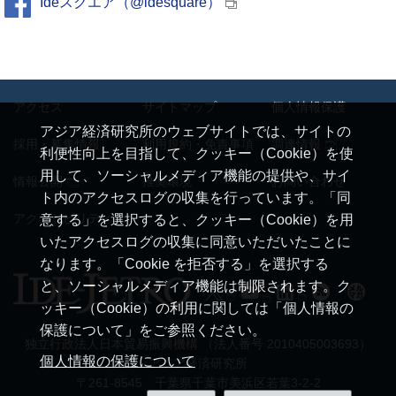
Ideスクエア（@idesquare）
アクセス
サイトマップ
個人情報保護
アジア経済研究所のウェブサイトでは、サイトの
採用・募集情報
利用規約・免責事項
調達情報
利便性向上を目指して、クッキー（Cookie）を使
用して、ソーシャルメディア機能の提供や、サイ
情報公開
推奨環境
お問い合わせ
ト内のアクセスログの収集を行っています。「同
アクセシビリティ
意する」を選択すると、クッキー（Cookie）を用
いたアクセスログの収集に同意いただいたことに
なります。「Cookie を拒否する」を選択する
と、ソーシャルメディア機能は制限されます。ク
ッキー（Cookie）の利用に関しては「個人情報の
保護について」をご参照ください。
独立行政法人日本貿易振興機構 （法人番号 2010405003693）
個人情報の保護について
アジア経済研究所
〒261-8545 千葉県千葉市美浜区若葉3-2-2