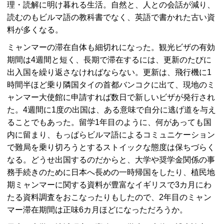
理・読解に明け暮れる生活。自然と、人との会話が減り、
読むのもビルマ語の教科書でなく、英語で書かれた古い資
料が多くなる。
ミャンマーの滞在自体も細切れになった。観光ビザの有効
期間は4週間と短く、長期で滞在するには、更新のたびに
出入国を繰り返さなければならない。更新は、飛行機に1
時間半ほど乗り隣国タイの首都バンコクに出て、現地のミ
ャンマー大使館に申請すれば数日で新しいビザが発行され
た。4週間に1度の出国は、ある意味で自分に逃げ道を与え
ることでもあった。留学1年目のように、何があっても国
内に留まり、もっぱらビルマ語によるコミュニケーション
で難局を乗り切ろうとするストイックな態度は保ちづらく
なる。どうせ出国するのだからと、大学や奨学金関係の事
務手続きのために日本へ長めの一時帰国をしたり、植民地
期ミャンマーに関する資料が豊富なイギリスで3カ月にわ
たる資料調査をおこなったりもしたので、2年目のミャン
マー滞在期間は正味6カ月ほどになっただろうか。