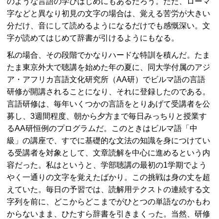
のような言語の学びはじめにもあるだろう。ただ、ローマ
字などと異なり初見の文字の場合は、覚える苦労が大きい
分だけ、音にして読めるようになるだけでも感慨深い。文
字が読めてはじめて辞書が引けるようにもなる。
私の場合、その段階でかなりハードな特訓を積んだ。たま
たま東京外大で聴講を始めた年の夏に、同大学付属のアジ
ア・アフリカ言語文化研究所（AA研）でビルマ語の言語
研修が開講されることになり、それに登録したのである。
言語研修は、毎年いくつかの言語をとりあげて受講者を公
募し、3週間程度、朝から夕方まで毎日みっちりと授業す
るAA研恒例のプログラムだ。このときはビルマ語「中
級」の講座で、すでに基礎的な文法の知識を身につけてい
る受講者を対象として、文章読解を中心に進めるという内
容だった。私はというと、学部聴講の最初の1学期でよう
やく一通りの文字を覚えたばかり。この挑戦は身の丈を超
えていた。毎日の予習では、読解用テクストの連続する文
字列を前に、どこからどこまでがひとつの単語なのかもわ
からないまま、ひたすら辞書を引きまくった。当然、研修