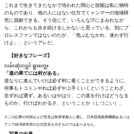
これまで生きてきたなかで培われた関心と技能は私に独特
のものであり、他の人にはない仕方でミャンマーの地域研
究に貢献できる。そう信じて、いろんな汗にまみれなが
ら、これからも歩き続けるしかないと思っている。別にプ
ロレスファンではないのだが、「危ぶむなかれ、迷わず行
けよ」、というアレだ。
【好きなフレーズ】
လမ်းဆုံးလျှင် ရွာတွေ့။
「道の果てには村がある」
道なりに進んでいけば必ず村に着くことができるように、
何事もトコトンやれば必ずや上手くいくということわざ。
念ずれば通ず。あるいはやはり、この道を行けばどうなる
ものか、行けばわかるさ、ということか（しつこい）。
※この記事の内容および意見は執筆者個人に属し、日本貿易振興機構あるいは
アジア経済研究所の公式意見を示すものではありません。
写真の出典