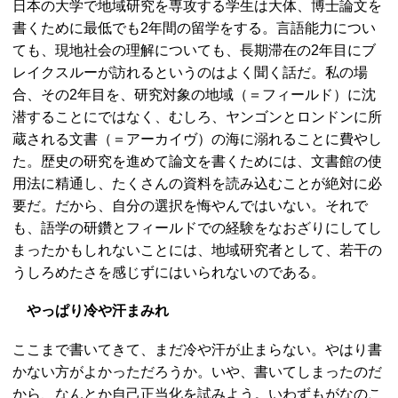
日本の大学で地域研究を専攻する学生は大体、博士論文を
書くために最低でも2年間の留学をする。言語能力につい
ても、現地社会の理解についても、長期滞在の2年目にブ
レイクスルーが訪れるというのはよく聞く話だ。私の場
合、その2年目を、研究対象の地域（＝フィールド）に沈
潜することにではなく、むしろ、ヤンゴンとロンドンに所
蔵される文書（＝アーカイヴ）の海に溺れることに費やし
た。歴史の研究を進めて論文を書くためには、文書館の使
用法に精通し、たくさんの資料を読み込むことが絶対に必
要だ。だから、自分の選択を悔やんではいない。それで
も、語学の研鑽とフィールドでの経験をなおざりにしてし
まったかもしれないことには、地域研究者として、若干の
うしろめたさを感じずにはいられないのである。
やっぱり冷や汗まみれ
ここまで書いてきて、まだ冷や汗が止まらない。やはり書
かない方がよかっただろうか。いや、書いてしまったのだ
から、なんとか自己正当化を試みよう。いわずもがなのこ