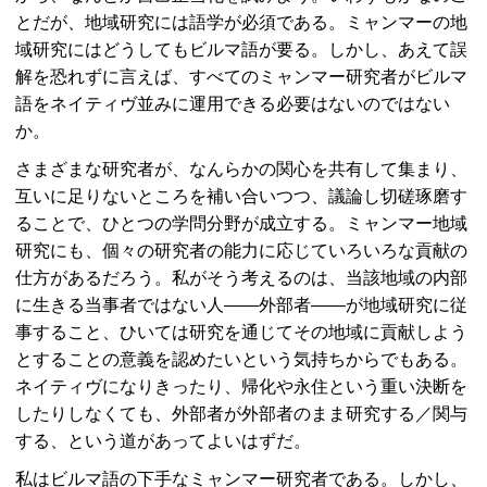
とだが、地域研究には語学が必須である。ミャンマーの地
域研究にはどうしてもビルマ語が要る。しかし、あえて誤
解を恐れずに言えば、すべてのミャンマー研究者がビルマ
語をネイティヴ並みに運用できる必要はないのではない
か。
さまざまな研究者が、なんらかの関心を共有して集まり、
互いに足りないところを補い合いつつ、議論し切磋琢磨す
ることで、ひとつの学問分野が成立する。ミャンマー地域
研究にも、個々の研究者の能力に応じていろいろな貢献の
仕方があるだろう。私がそう考えるのは、当該地域の内部
に生きる当事者ではない人——外部者——が地域研究に従
事すること、ひいては研究を通じてその地域に貢献しよう
とすることの意義を認めたいという気持ちからでもある。
ネイティヴになりきったり、帰化や永住という重い決断を
したりしなくても、外部者が外部者のまま研究する／関与
する、という道があってよいはずだ。
私はビルマ語の下手なミャンマー研究者である。しかし、