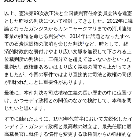
以上、憲法第99次改正法と全国裁判官任命委員会法を違憲
とした昨秋の判決について検討してきました。2012年に議
論となったガンジスからカンニャークマリまでの河川連結
5
事業の推進を命じる判決
や、2014年に話題となったすべ
6
ての石炭採掘権の取消を命じた判決
など、時として、経
済的財政的な裏付けやより広い文脈を無視して下される上
位裁判所の判決に、三権分立を超えてはいないかといった
批判が、政権側あるいはより広く識者の間でも上がってき
ましたが、今回の事件ではより直接的に司法と政権の関係
が問われたことに重要性があります。
最後に、本件判決を司法積極主義の長い歴史の中に位置づ
け、かつモディ政権との関係のなかで検討して、本稿を閉
じたいと思います。
すでに触れたように、1970年代前半において先鋭化したイ
ンディラ・ガンディ政権と最高裁の対立は、最先任順に最
高裁長官に就任する慣行を変更する政権側からの強権的な