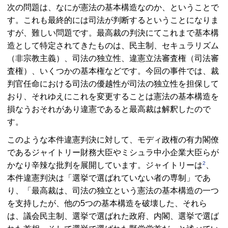
次の問題は、なにが憲法の基本構造なのか、ということで
す。これも最終的には司法が判断するということになりま
すが、難しい問題です。最高裁の判決にてこれまで基本構
造として特定されてきたものは、民主制、セキュラリズム
（非宗教主義）、司法の独立性、違憲立法審査権（司法審
査権）、いくつかの基本権などです。今回の事件では、裁
判官任命における司法の優越性が司法の独立性を担保して
おり、それゆえにこれを変更することは憲法の基本構造を
損なうおそれがあり違憲であると最高裁は解釈したので
す。
このような本件違憲判決に対して、モディ政権の有力閣僚
であるジャイトリー財務大臣やミシュラ中小企業大臣らが
2
かなり辛辣な批判を展開しています。ジャイトリーは
、
本件違憲判決は「選挙で選ばれていない者の専制」であ
り、「最高裁は、司法の独立という憲法の基本構造の一つ
を支持したが、他の5つの基本構造を破壊した、それら
は、議会民主制、選挙で選ばれた政府、内閣、選挙で選ば