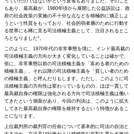
っていたのではないかという反省もありました。そのこと
もあり、最高裁が、1980年頃から展開した公益訴訟は、政
府の社会政策の実施の不十分な点などを積極的に矯正しよ
うという性質をもっており、社会的弱者層のために行動す
る世界にも稀に見る司法積極主義として、注目されるとこ
8
ろとなりました
。
このように、1970年代の非常事態を境に、インド最高裁の
司法積極主義の方向が大きく変化していることは確かで、
俗に、非常事態以前の司法積極主義を「富める者のための
積極主義」、それ以降の司法積極主義を「貧しい者のため
の積極主義」と呼んだりもします。ただし、このように司
法積極主義の方向性は変わっているものの、ほぼ一貫して
最高裁自身の権限は強化される方向で司法積極主義は働い
てきたという側面があり、今回の判決は、このように拡大
してきた最高裁自身の権限を維持するという特徴があるこ
とになります。
上位裁判所の裁判官の任命について基本的に司法の自治と
するのか、立法及び行政がより積極的な役割を果たす政治