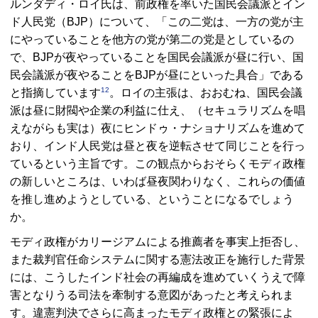
ルンダディ・ロイ氏は、前政権を率いた国民会議派とイン
ド人民党（
BJP
）について、「この二党は、一方の党が主
にやっていることを他方の党が第二の党是としているの
で、
BJP
が夜やっていることを国民会議派が昼に行い、国
民会議派が夜やることを
BJP
が昼にといった具合」である
12
と指摘しています
。ロイの主張は、おおむね、国民会議
派は昼に財閥や企業の利益に仕え、（セキュラリズムを唱
えながらも実は）夜にヒンドゥ・ナショナリズムを進めて
おり、インド人民党は昼と夜を逆転させて同じことを行っ
ているという主旨です。この観点からおそらくモディ政権
の新しいところは、いわば昼夜関わりなく、これらの価値
を推し進めようとしている、ということになるでしょう
か。
モディ政権がカリージアムによる推薦者を事実上拒否し、
また裁判官任命システムに関する憲法改正を施行した背景
には、こうしたインド社会の再編成を進めていくうえで障
害となりうる司法を牽制する意図があったと考えられま
す。違憲判決でさらに高まったモディ政権との緊張によ