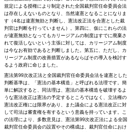
規定による授権により制定された全国裁判官任命委員会法
は存在しえないものとなり、当然違憲となることになりま
す（4名は違憲無効と判断し、憲法改正法を合憲とした裁
判官は判断を行っていません）。第四に、仮にこれらの法
が違憲無効となってもカリージアムの制度はすでに廃棄さ
れて復活しないという主張に対しては、カリージアム制度
は今なお有効であると判断しました。第五に、ただし、カ
リージアム制度の改善措置があるならばその導入を検討す
るよう政府に命じました。
憲法第99次改正法と全国裁判官任命委員会法を違憲とした
判断基準は、「憲法の基本構造」と呼ばれる法理です。簡
単に解説すると、同法理は、憲法の基本構造を破壊するよ
うな憲法改正は憲法の予定するところではなく、立法権の
憲法改正権には限界があり、また議会による憲法改正に対
して司法は審査権を有するという意義を持っています。こ
の法理により、多数意見は、憲法第99次改正法による全国
裁判官任命委員会の設置やその構成は、裁判官任命におけ