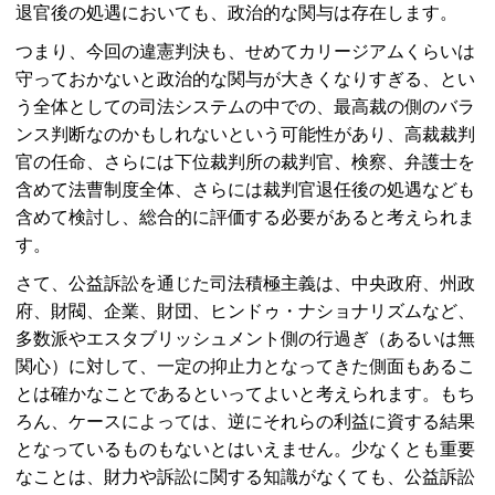
退官後の処遇においても、政治的な関与は存在します。
つまり、今回の違憲判決も、せめてカリージアムくらいは
守っておかないと政治的な関与が大きくなりすぎる、とい
う全体としての司法システムの中での、最高裁の側のバラ
ンス判断なのかもしれないという可能性があり、高裁裁判
官の任命、さらには下位裁判所の裁判官、検察、弁護士を
含めて法曹制度全体、さらには裁判官退任後の処遇なども
含めて検討し、総合的に評価する必要があると考えられま
す。
さて、公益訴訟を通じた司法積極主義は、中央政府、州政
府、財閥、企業、財団、ヒンドゥ・ナショナリズムなど、
多数派やエスタブリッシュメント側の行過ぎ（あるいは無
関心）に対して、一定の抑止力となってきた側面もあるこ
とは確かなことであるといってよいと考えられます。もち
ろん、ケースによっては、逆にそれらの利益に資する結果
となっているものもないとはいえません。少なくとも重要
なことは、財力や訴訟に関する知識がなくても、公益訴訟