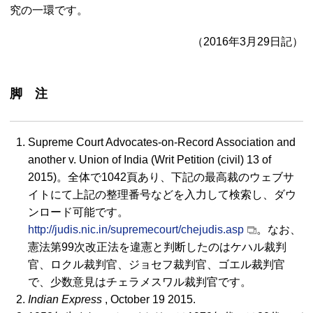
究の一環です。
（2016年3月29日記）
脚 注
Supreme Court Advocates-on-Record Association and
another v. Union of India (Writ Petition (civil)
13 of
2015)。全体で1042頁あり、下記の最高裁のウェブサ
イトにて上記の整理番号などを入力して検索し、ダウ
ンロード可能です。
http://judis.nic.in/supremecourt/chejudis.asp
。なお、
憲法第99次改正法を違憲と判断したのはケハル裁判
官、ロクル裁判官、ジョセフ裁判官、ゴエル裁判官
で、少数意見はチェラメスワル裁判官です。
Indian Express
, October 19 2015.