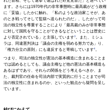
れた首相、そして選挙で選ばれた野党党首だ」と述べてい
ます。さらには1970年代の非常事態時に最高裁がどう政権
に「妥協」したかに触れ、「私のような政治家こそが、あ
のとき戦ってそして監獄へ送られたのだ」、したがって司
法の独立性を尊重することにより「最高裁のみが非常事態
に対して国民を守ることができるなどということは歴史に
3
より否定されている」と主張しています
。また、ミシュ
ラは、同違憲判決は「議会の主権を弱める努力であ」り、
4
「権力分立の原則」にも違反すると寄稿しています
。
つまり、司法の独立性が憲法の基本構造に含まれることま
では認めるとしても、議会主権など他の憲法の基本構造も
あるはずであり、それらの関係をどう考えるべきか、ま
た、裁判官の任命を司法内部で実質的に行うことまでが司
法の独立性に含まれるのか、といった観点から疑問を呈し
ています。
結びにかえて