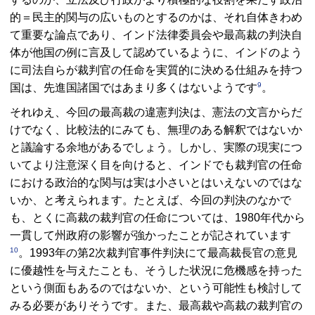
的＝民主的関与の広いものとするのかは、それ自体きわめ
て重要な論点であり、インド法律委員会や最高裁の判決自
体が他国の例に言及して認めているように、インドのよう
に司法自らが裁判官の任命を実質的に決める仕組みを持つ
9
国は、先進国諸国ではあまり多くはないようです
。
それゆえ、今回の最高裁の違憲判決は、憲法の文言からだ
けでなく、比較法的にみても、無理のある解釈ではないか
と議論する余地があるでしょう。しかし、実際の現実につ
いてより注意深く目を向けると、インドでも裁判官の任命
における政治的な関与は実は小さいとはいえないのではな
いか、と考えられます。たとえば、今回の判決のなかで
も、とくに高裁の裁判官の任命については、1980年代から
一貫して州政府の影響が強かったことが記されています
10
。1993年の第2次裁判官事件判決にて最高裁長官の意見
に優越性を与えたことも、そうした状況に危機感を持った
という側面もあるのではないか、という可能性も検討して
みる必要がありそうです。また、最高裁や高裁の裁判官の