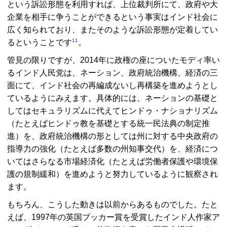
という訴訟形態を利用すれば、上位裁判所にて、政府や大
企業を相手に争うことができるという事実はインド社会に
広く知られており、またそのような訴訟形態が定着してい
11
るということです
。
管見の限りですが、2014年に政権の座についたモディ率い
るインド人民党は、ネーション、政府統治機構、経済の三
面にて、インド社会の再編成ないし再構築を進めようとし
ているようにみえます。具体的には、ネーションの基礎と
してはセキュラリズムに代えてヒンドゥ・ナショナリズム
（たとえばヒンドゥ教を基礎とする統一民法典の制定推
進）を、政府統治機構の形としては州に対する中央政府の
指導力の強化（たとえば多数の州知事交代）を、経済につ
いてはさらなる市場経済化（たとえば労働者保護や環境保
護の規制緩和）を進めようと努力しているように観察され
ます。
もちろん、こうした動きは以前からあるものでした。たと
えば、1997年の英国ブッカー賞を受賞したインド人作家ア