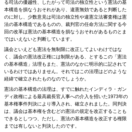
る司法の優越性、したがって司法の独立性という憲法の基
本構造を損なうおそれがあり、違憲無効であると判断した
のに対し、少数意見は司法の独立性や違憲立法審査権は憲
法の基本構造であるものの、裁判官の任命方法に関する今
回の改革は憲法の基本構造を損なうおそれがあるものとま
ではいえないと判断しています。
議会といえども憲法を無制限に改正してよいわけではな
く、議会の憲法改正権には制限がある、とするこの「憲法
の基本構造」法理もまた、憲法のなかに明示的に記されて
いるわけではありません。それではこの法理はどのような
経緯で確立されたものなのでしょうか。
憲法の基本構造の法理は、すでに触れたインディラ・ガン
ディ政権による最高裁長官人事への介入を招いた1973年の
基本権事件判決により導入され、確立されました。同判決
は、議会は基本権を含むどの憲法の規定を改正することも
できるとしつつ、ただし、憲法の基本構造を改正する権限
までは有しないと判決したのです。