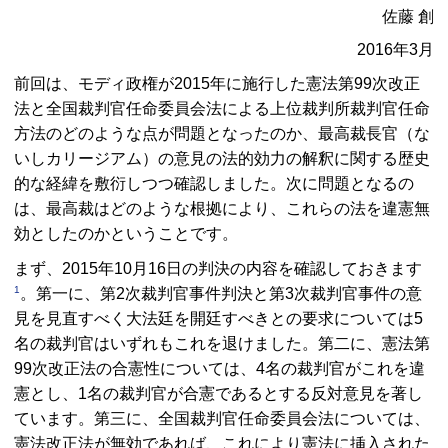
佐藤 創
2016年3月
前回は、モディ政権が2015年に施行した憲法第99次改正
法と全国裁判官任命委員会法による上位裁判所裁判官任命
方法のどのような点が問題となったのか、最高裁長官（な
いしカリージアム）の意見の法的効力の解釈に関する歴史
的な経緯を敷衍しつつ確認しました。次に問題となるの
は、最高裁はどのような根拠により、これらの法を違憲無
効としたのかということです。
まず、2015年10月16日の判決の内容を確認しておきます
1
。第一に、第2次裁判官事件判決と第3次裁判官事件の意
見を見直すべく大法廷を開廷すべきとの要求については5
名の裁判官はいずれもこれを退けました。第二に、憲法第
99次改正法の合憲性については、4名の裁判官がこれを違
憲とし、1名の裁判官が合憲であるとする反対意見を著し
ています。第三に、全国裁判官任命委員会法については、
憲法改正法が無効であれば、これにより憲法に挿入された