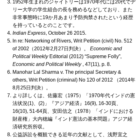
1952年生まれのジャイトリーは1970年代には20代でデ
リー大学の学生組合の長を務めるなどしており、また
非常事態時に19か月あまり予防拘禁されたという経歴
を持っているとのことです。
Indian Express
, October 26 2015.
In re: Networking of Rivers, Writ Petition (civil) No. 512
of 2002（2012年2月27日判決）。
Economic and
Political Weekly
Editorial (2012) “Supreme Folly”,
Economic and Political Weekly
, 47(11), p. 8.
Manohar Lal Sharma v.
The principal Secretary &
others, Writ Petition (criminal) No 120 of 2012
（2014年
8月25日判決）。
より詳しくは、佐藤宏（1975）「1970年代インドの憲
法状況(1)、(2)」『アジア経済』16(9), 16-30頁、
16(10), 51-64頁、安田信之（1978）「インドにおける
財産権」大内穂編『インド憲法の基本問題』アジア経
済研究所所収。
公益訴訟を概観できる近年の文献として、浅野宜之