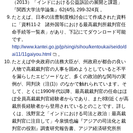
（2013）「インドにおける公益訴訟の展開と課題」
『関西大学法学論集』62(4/5), 299-324頁 。
たとえば、日本の法曹制度検討会にて作成された資料
に「資料11-2 諸外国等における最高裁判所裁判官任
命手続等一覧表」があり、下記にてダウンロード可能
です。
http://www.kantei.go.jp/jp/singi/sihou/kentoukai/seido/d
ai11/11gaiyou.html
。
たとえば中央政府の法務大臣が、州政府が都合の良い
人物で高裁裁判官の人事を固めようとしていると不平
を漏らしたエピソードなど、多くの政治的な関与の実
例が、同判決（注(1)）のなかで触れられています。そ
して、とくに1990年代以降、最高裁裁判官の任命はほ
ぼ全員高裁裁判官経験者からであり、また8割近くが高
裁所長経験者から登用されているとのことです。詳し
くは、浅野宜之「インドにおける司法と政治：最高裁
裁判官に注目して」今泉慎也編『アジアの司法化と裁
判官の役割』調査研究報告書、アジア経済研究所所