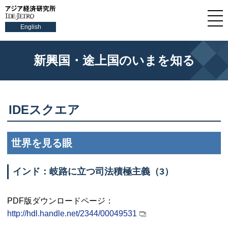
English
新興国・途上国のいまを知る
IDE
スクエア
世界を見る眼
インド：岐路に立つ司法積極主義（3）
PDF
版ダウンロードページ：
http://hdl.handle.net/2344/00049531