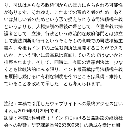
り、司法はさらなる政権側からの圧力にさらされる可能性
があります。それゆえ、これまでの富める者のため、ある
いは貧しい者のためという形で捉えられうる司法積極主義
というよりも、人権擁護の最後の砦として、立憲主義の擁
護者として、立法、行政という政治的な政府部門とは独立
して憲法判断を行うというそもそもの意味での司法積極主
義を、今後もインドの上位裁判所は展開することができる
のか、という問いに最高裁は直面しているのではないかと
推察されます。そして、同時に、今回の違憲判決は、少な
くとも比較法的にみる限り、インド最高裁は司法積極主義
を展開し続けるに有利な制度を今のところは具備・維持し
ていることを改めて示した、とも考えられます。
注記：本稿で引用したウェブサイトへの最終アクセスはい
ずれも2016年3月29日です。
謝辞：本稿は科研費（「インドにおける公益訴訟の経済社
会への影響」研究課題番号25360036）の助成を受けた研