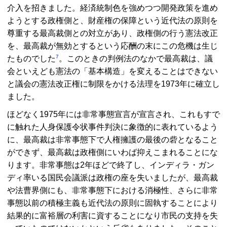
介入を招きました。経済統制色を強めつつ開発政策を進め
ようとする政権側と、財産権の保障という近代法の原則を
尊重する最高裁側との対立があり、政権側の行う憲法改正
を、最高裁が無効とするという応酬の末にこの危機は生じ
7
たものでした
。このときの判例法のなかで最高裁は、議
会といえども憲法の「基本構造」を変えることはできない
と議会の憲法改正権に制限をかける法理を1973年に確立し
ました。
ほどなく1975年には非常事態宣言が宣言され、これもすで
に触れた人身保護令状事件判決に象徴的に表れているよう
に、最高裁は非常事態下で人権擁護の最後の砦となること
ができず、最高裁は政権側にいわば抑えこまれることにな
ります。非常事態は2年ほどで終了し、インディラ・ガン
ディ率いる国民会議派は政権の座を失いましたが、最高裁
や法曹界側にも、非常事態下における消極性、さらに非常
事態以前の積極主義も近代法の原則に固執することにより
結果的に富裕層の利害に資することになり市民の支持を失