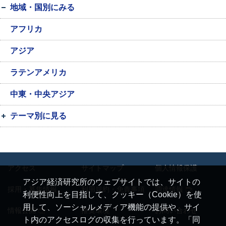
地域・国別にみる
アフリカ
アジア
ラテンアメリカ
中東・中央アジア
テーマ別に見る
アクセス
サイトマップ
個人情報保護
アジア経済研究所のウェブサイトでは、サイトの
採用・募集情報
利用規約・免責事項
調達情報
利便性向上を目指して、クッキー（Cookie）を使
用して、ソーシャルメディア機能の提供や、サイ
情報公開
推奨環境
お問い合わせ
ト内のアクセスログの収集を行っています。「同