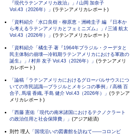
『現代ラテンアメリカ政治』」/ 山岡 加奈子
Vol.43（2026年）」
(ラテンアメリカレポート)
「資料紹介「水口良樹・柳原恵・洲崎圭子 編 『日本か
ら考えるラテンアメリカとフェミニズム』」/ 三浦 航太
Vol.43（2026年）」
(ラテンアメリカレポート)
「資料紹介「橘生子 著『1964年ブラジル・クーデタと
民主体制の崩壊―冷戦期ラテンアメリカにおける軍政の
誕生』」/ 村井 友子 Vol.43（2026年）」
(ラテンアメリ
カレポート)
「論稿「ラテンアメリカにおけるグローバルサウスにつ
いての市民認識―ブラジルとメキシコの事例」/ 高橋 百
合子, 馬場 香織, 手島 健介 Vol.43（2026年）」
(ラテンア
メリカレポート)
「西藤 憲佑「現代の南米諸国におけるテクノクラート
の政治任用と社会保障費」」
(アジア経済)
則竹 理人
「国境沿いの図書館を訪ねて――コロンビ