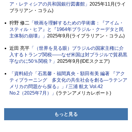
ア・レティシアの共和国銀行図書館」
2025年11月(ライ
ブラリアン・コラム)
狩野 修二
「映画を理解するための学術書：『アイム・
スティル・ヒア』と『1964年ブラジル・クーデタと民
主体制の崩壊』」
2025年9月(ライブラリアン・コラム)
近田 亮平
「（世界を見る眼）ブラジルの国家主権に介
入するトランプ関税――なぜ米国は対ブラジルで貿易黒
字なのに50％関税？」
2025年9月(IDEスクエア)
「資料紹介「石黒馨・福間真央・額田有美 編著 『アク
ティブラーニング 多文化の共生社会を創る―ラテンア
メリカの問題から探る』」/ 三浦 航太 Vol.42
No.2（2025年7月）」
(ラテンアメリカレポート)
もっと見る