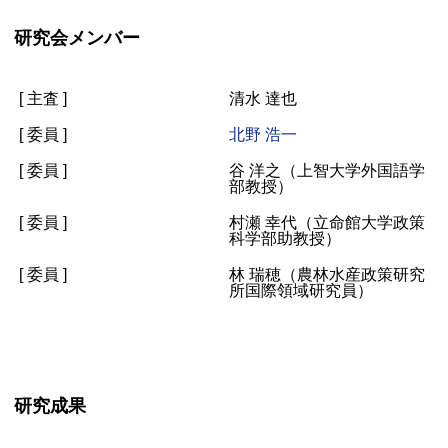
研究会メンバー
[ 主査 ]
清水 達也
[ 委員 ]
北野 浩一
[ 委員 ]
谷 洋之（上智大学外国語学
部教授）
[ 委員 ]
村瀬 幸代（立命館大学政策
科学部助教授）
[ 委員 ]
林 瑞穂（農林水産政策研究
所国際領域研究員）
研究成果