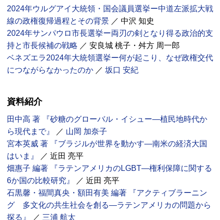
2024年ウルグアイ大統領・国会議員選挙ー中道左派拡大戦
線の政権復帰過程とその背景
／ 中沢 知史
2024年サンパウロ市長選挙ー両刃の剣となり得る政治的支
持と市長候補の戦略
／ 安良城 桃子・舛方 周一郎
ベネズエラ2024年大統領選挙ー何が起こり、なぜ政権交代
につながらなかったのか
／
坂口 安紀
資料紹介
田中高 著 『砂糖のグローバル・イシュー―植民地時代か
ら現代まで』
／
山岡 加奈子
宮本英威 著 『ブラジルが世界を動かす―南米の経済大国
はいま』
／ 近田 亮平
畑惠子 編著 『ラテンアメリカの
LGBT
―権利保障に関する
6か国の比較研究』
／ 近田 亮平
石黒馨・福間真央・額田有美 編著 『アクティブラーニン
グ 多文化の共生社会を創る―ラテンアメリカの問題から
探る』
／
三浦 航太