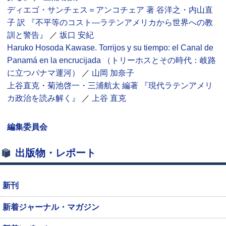
ディエゴ・サンチェス＝アンコチェア 著 谷洋之・内山直
子 訳 『不平等のコスト―ラテンアメリカから世界への教
訓と警告』
／
坂口 安紀
Haruko Hosoda Kawase.
Torrijos y su tiempo: el Canal de
Panamá en la encrucijada
（トリーホスとその時代：岐路
に立つパナマ運河）
／
山岡 加奈子
上谷直克・菊池啓一・三浦航太 編著 『現代ラテンアメリ
カ政治を読み解く』
／
上谷 直克
編集委員会
出版物・レポート
新刊
新着ジャーナル・マガジン