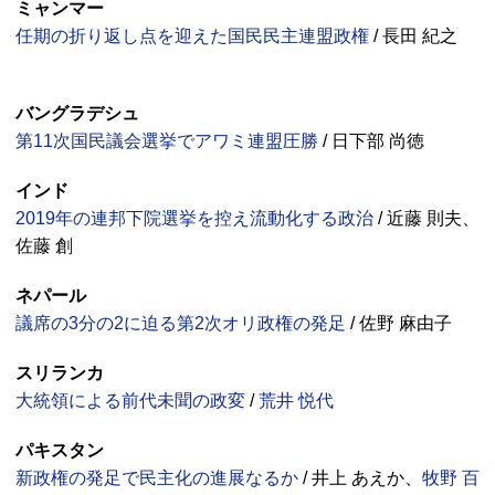
ミャンマー
任期の折り返し点を迎えた国民民主連盟政権
/ 長田 紀之
バングラデシュ
第11次国民議会選挙でアワミ連盟圧勝
/ 日下部 尚徳
インド
2019年の連邦下院選挙を控え流動化する政治
/ 近藤 則夫、
佐藤 創
ネパール
議席の3分の2に迫る第2次オリ政権の発足
/ 佐野 麻由子
スリランカ
大統領による前代未聞の政変
/
荒井 悦代
パキスタン
新政権の発足で民主化の進展なるか
/ 井上 あえか、
牧野 百