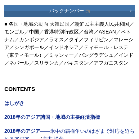
バックナンバー
■ 各国・地域の動向 大韓民国／朝鮮民主主義人民共和国／
モンゴル／中国／香港特別行政区／台湾／
ASEAN
／ベト
ナム／カンボジア／ラオス／タイ／フィリピン／マレーシ
ア／シンガポール／インドネシア／ティモール・レステ
（東ティモール）／ミャンマー／バングラデシュ／インド
／ネパール／スリランカ／パキスタン／アフガニスタン
CONTENTS
はしがき
2018年のアジア諸国・地域の主要経済指標
2018年のアジア
――米中の覇権争いのはざまで対応を迫ら
れるアジア――
/
荒井 悦代