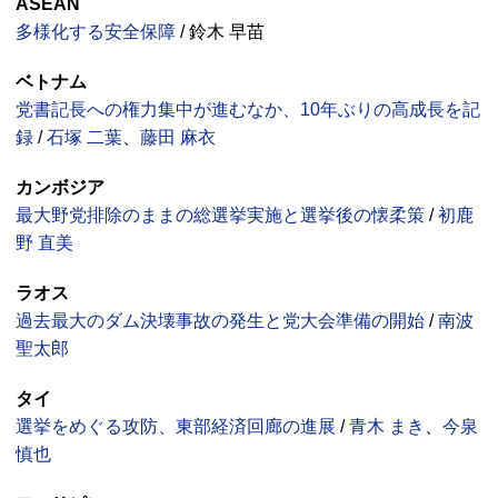
ASEAN
多様化する安全保障
/ 鈴木 早苗
ベトナム
党書記長への権力集中が進むなか、10年ぶりの高成長を記
録
/
石塚 二葉
、
藤田 麻衣
カンボジア
最大野党排除のままの総選挙実施と選挙後の懐柔策
/
初鹿
野 直美
ラオス
過去最大のダム決壊事故の発生と党大会準備の開始
/
南波
聖太郎
タイ
選挙をめぐる攻防、東部経済回廊の進展
/
青木 まき
、
今泉
慎也