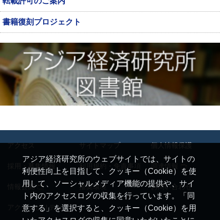
転載許可のご案内
書籍復刻プロジェクト
アクセス
サイトマップ
個人情報保護
アジア経済研究所のウェブサイトでは、サイトの
採用・募集情報
利用規約・免責事項
調達情報
利便性向上を目指して、クッキー（Cookie）を使
用して、ソーシャルメディア機能の提供や、サイ
情報公開
推奨環境
お問い合わせ
ト内のアクセスログの収集を行っています。「同
アクセシビリティ
意する」を選択すると、クッキー（Cookie）を用