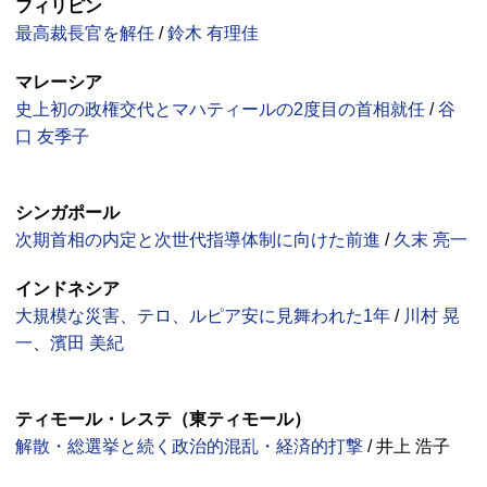
フィリピン
最高裁長官を解任
/
鈴木 有理佳
マレーシア
史上初の政権交代とマハティールの2度目の首相就任
/
谷
口 友季子
シンガポール
次期首相の内定と次世代指導体制に向けた前進
/
久末 亮一
インドネシア
大規模な災害、テロ、ルピア安に見舞われた1年
/
川村 晃
一
、
濱田 美紀
ティモール・レステ（東ティモール）
解散・総選挙と続く政治的混乱・経済的打撃
/ 井上 浩子