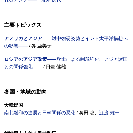
主要トピックス
アメリカとアジア
――対中強硬姿勢とインド太平洋構想へ
の影響――
/ 昇 亜美子
ロシアのアジア政策
――欧米による制裁強化、アジア諸国
との関係強化――
/ 日臺 健雄
各国・地域の動向
大韓民国
南北融和の進展と日韓関係の悪化
/ 奥田 聡、
渡邉 雄一