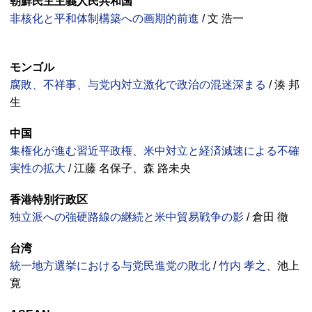
朝鮮民主主義人民共和国
非核化と平和体制構築への画期的前進
/ 文 浩一
モンゴル
腐敗、不祥事、与党内対立激化で政治の混迷深まる
/ 湊 邦
生
中国
集権化が進む習近平政権、米中対立と経済減速による不確
実性の拡大
/ 江藤 名保子、森 路未央
香港特別行政区
独立派への強硬路線の継続と米中貿易戦争の影
/ 倉田 徹
台湾
統一地方選挙における与党民進党の敗北
/
竹内 孝之
、池上
寛