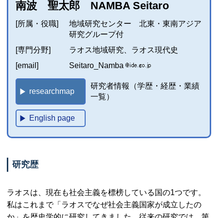
南波 聖太郎 NAMBA Seitaro
[所属・役職]
地域研究センター 北東・東南アジア
研究グループ付
[専門分野]
ラオス地域研究、ラオス現代史
[email]
Seitaro_Namba
研究者情報（学歴・経歴・業績
researchmap
一覧）
English page
研究歴
ラオスは、現在も社会主義を標榜している国の1つです。
私はこれまで「ラオスでなぜ社会主義国家が成立したの
か」を歴史学的に研究してきました。従来の研究では、第