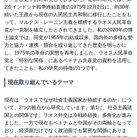
2次インドシナ戦争終結直後の1975年12月2日に、約30年
続いた王政から現在の人民民主共和制に移行したことをも
って、マルクス・レーニン主義を標榜するラオス人民革命
党が一党制を確立したとされてきました。私の2020年の博
士論文では、同党が1955年の結成以来、国内外の多様な勢
力と協力・連携・競合を繰り返してきた歴史を明らかに
し、1975年の革命の実態を再考しました。ラオス人民革命
党と「特別な関係」にあるベトナム共産党の資料を活用し
てきたことも、私の研究の特徴の1つです。
現在取り組んでいるテーマ
現在は「ラオスでなぜ社会主義国家が持続するのか」につ
いて、2つの観点から研究しています。第1に、社会主義諸
国との関係です。ラオス外交は冷戦終結後、多角化が進み
ました。一方で現在もベトナムと中国がその両軸となって
おり、経済面だけでなく政治面でも緊密な関係にありま