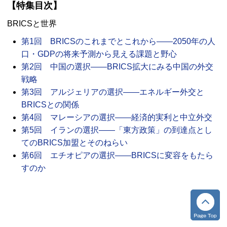
【特集目次】
BRICS
と世界
第1回 BRICSのこれまでとこれから――2050年の人
口・GDPの将来予測から見える課題と野心
第2回 中国の選択――BRICS拡大にみる中国の外交
戦略
第3回 アルジェリアの選択――エネルギー外交と
BRICSとの関係
第4回 マレーシアの選択――経済的実利と中立外交
第5回 イランの選択――「東方政策」の到達点とし
てのBRICS加盟とそのねらい
第6回 エチオピアの選択――BRICSに変容をもたら
すのか