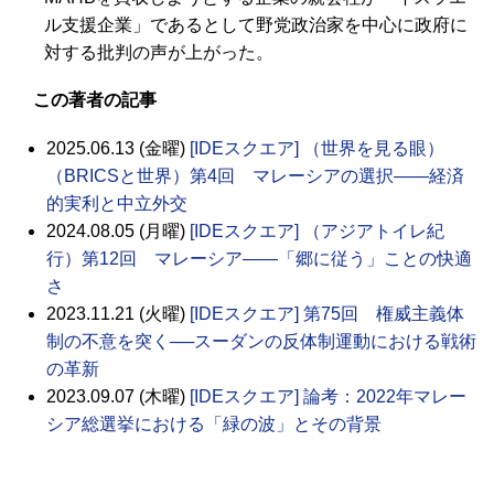
ル支援企業」であるとして野党政治家を中心に政府に
対する批判の声が上がった。
この著者の記事
2025.06.13 (金曜)
[IDEスクエア] （世界を見る眼）
（BRICSと世界）第4回 マレーシアの選択――経済
的実利と中立外交
2024.08.05 (月曜)
[IDEスクエア] （アジアトイレ紀
行）第12回 マレーシア――「郷に従う」ことの快適
さ
2023.11.21 (火曜)
[IDEスクエア] 第75回 権威主義体
制の不意を突く──スーダンの反体制運動における戦術
の革新
2023.09.07 (木曜)
[IDEスクエア] 論考：2022年マレー
シア総選挙における「緑の波」とその背景