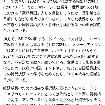
として大きい（2024年時点で
GDP
に対する輸出額の割合
2
は58.7％）
。また、マレーシアは長年、世界銀行の分類
における「高所得国」入りを目指してきたが、基準越えを
目前にしながら達成できていない。こうした状況から、輸
出市場や外国投資の拡大・多様化は経済政策上の重要課題
とされている。
加えて、
BRICS
の掲げる「脱ドル化」の方針は、マレーシ
ア政府の意向とも重なる（谷口2024）。マレーシア・リン
ギは米ドルに対して変動幅（ボラティリティ）が大きく、
2024年も1998年のアジア通貨危機以来の安値を記録する
など、不安定な値動きが続いている。変動による影響を避
けるため、政府は中国、インドネシアなどと自国通貨建て
での貿易決済への移行を進めており、米ドル依存の軽減を
目指している。
経済成長のための機会や選択肢を拡げようとする一方で、
アメリカもマレーシアにとっては依然として重要な貿易相
手である。アンワル首相は産業の高度化と外資誘致を成長