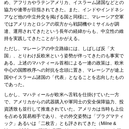
め、アフリカやラテンアメリカ、イスラーム諸国などとの
協力や連帯が目指されてきた。また、インドやインドネシ
アなど他の中立外交を掲げる国と同様に、マレーシア空軍
ではアメリカとロシアの双方から戦闘機やミサイルが調
達、運用されてきたという長年の経緯からも、中立性の維
持を実践してきたことがうかがえる。
ただし、マレーシアの中立路線には、しばしば反「大
国」、とりわけ反欧米という姿勢が伴ってきたのも事実で
ある。上述のマハティール首相による一連の政策は、欧米
中心の国際秩序への対抗を念頭に置き、マレーシアが途上
国やイスラーム諸国の「代表」となることを志向したもの
であった。
しかし、マハティールが欧米へ舌戦を仕掛けていた一方
で、アメリカからの武器購入や軍同士の安全保障協力、投
資誘致も並行して推進されていた。アメリカは当時も上位
を占める貿易相手であり、その外交姿勢は「プラグマティ
ック」あるいは「二枚舌」とも評されてきた（Milne &