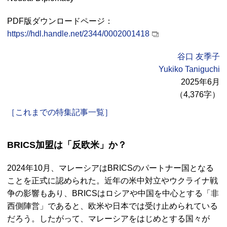
PDF
版ダウンロードページ：
https://hdl.handle.net/2344/0002001418
谷口 友季子
Yukiko Taniguchi
2025年6月
（4,376字）
［これまでの特集記事一覧］
BRICS
加盟は「反欧米」か？
2024年10月、マレーシアは
BRICS
のパートナー国となる
ことを正式に認められた。近年の米中対立やウクライナ戦
争の影響もあり、
BRICS
はロシアや中国を中心とする「非
西側陣営」であると、欧米や日本では受け止められている
だろう。したがって、マレーシアをはじめとする国々が