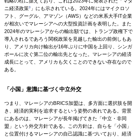
戦略の柱に据えており、これは2023年に発表された「マダ
3
ニ経済政策
」にも示されている。2024年にはマイクロソ
フト、グーグル、アマゾン（
AWS
）などの米系大手
IT
企業
が相次いでマレーシアへの大型投資計画を表明した。また
2024年のマレーシアからの輸出額では、トランプ政権下で
導入されるであろう関税政策を見越した輸出の前倒しもあ
り、アメリカ向け輸出が16年ぶりに中国を上回り、シンガ
ポールに次ぐ第二位の輸出先となった。マレーシアの経済
成長にとって、アメリカも欠くことのできない存在なので
ある。
「小国」意識に基づく中立外交
つまり、マレーシアの
BRICS
加盟は、多方面に選択肢を開
き、経済的実利を追求するという姿勢の表れである。背景
にあるのは、マレーシアが長年掲げてきた「中立・非同
盟」という外交方針である。この方針は、自らを「小国」
と位置付けるマレーシアの自己認識に基づいており、経済