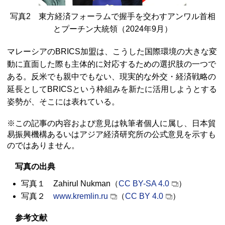
写真2 東方経済フォーラムで握手を交わすアンワル首相
とプーチン大統領（2024年9月）
マレーシアの
BRICS
加盟は、こうした国際環境の大きな変
動に直面した際も主体的に対応するための選択肢の一つで
ある。反米でも親中でもない、現実的な外交・経済戦略の
延長として
BRICS
という枠組みを新たに活用しようとする
姿勢が、そこには表れている。
※この記事の内容および意見は執筆者個人に属し、日本貿
易振興機構あるいはアジア経済研究所の公式意見を示すも
のではありません。
写真の出典
写真１ Zahirul Nukman（
CC BY-SA 4.0
）
写真２
www.kremlin.ru
（
CC BY 4.0
）
参考文献