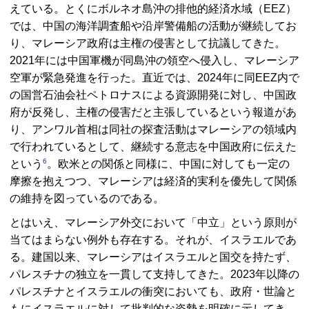
えている。とくにボルネオ島沖の排他的経済水域（
EEZ
）
では、中国の海洋調査船や沿岸警備船の活動が継続してお
り、マレーシア政府は主権の侵害として抗議してきた。
2021年には中国軍機が同島沖の領空へ侵入し、マレーシア
空軍が緊急発進を行った。直近では、2024年に同
EEZ
内で
の国営石油会社ペトロナスによる資源開発に対し、中国政
府が反発し、主権の侵害だと主張しているという報道があ
り、アンワル首相は同社の探査活動はマレーシアの領域内
で行われているとして、継続する意志を中国政府に伝えた
6
という
。欧米との関係と同様に、中国に対しても一定の
摩擦を抱えつつ、マレーシアは経済的実利を優先して関係
の維持を図っているのである。
とはいえ、マレーシア外交において「中立」という原則が
当てはまらない例外も存在する。それが、イスラエルであ
る。建国以来、マレーシアはイスラエルと国交を持たず、
パレスチナの独立を一貫して支持してきた。2023年以降の
パレスチナとイスラエルの衝突においても、政府・世論と
もにイスラエルに対して批判的な姿勢を明確に示してき