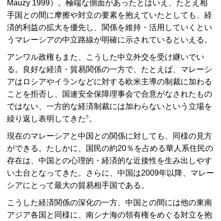
Mauzy 1999）。極端な側面があったとはいえ、たとえ相
手国との間に摩擦や対立の要素を抱えていたとしても、経
済的利益の拡大を優先し、関係を維持・活用していくとい
うマレーシアの中立路線が明確に示されているといえる。
アンワル政権もまた、こうした中立外交を受け継いでい
る。良好な経済・貿易関係の一方で、たとえば、マレーシ
アはロシアやイランなどに対する欧米主導の制裁に加わる
ことを拒否し、国連安全保障理事会で合意がなされたもの
ではない、一方的な経済制裁には加わらないという立場を
5
繰り返し表明してきた
。
現在のマレーシアと中国との関係に対しても、同様の見方
ができる。たしかに、国民の約20％を占める華人系住民の
存在は、中国との心理的・経済的な近接性を生み出しやす
い土台となってきた。さらに、中国は2009年以降、マレー
シアにとって最大の貿易相手国である。
こうした経済関係の深化の一方、中国との間には他の東南
アジア各国と同様に、南シナ海の領有権をめぐる対立を抱