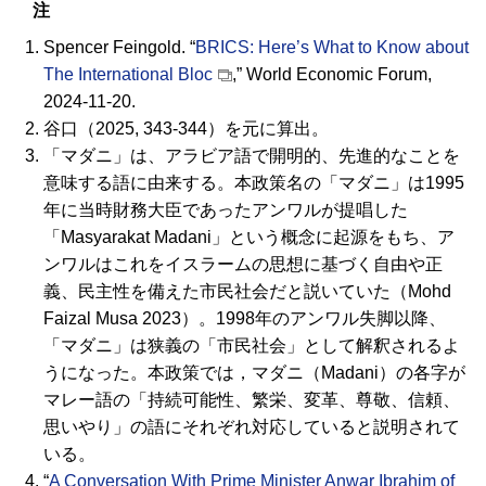
注
Spencer Feingold. “
BRICS: Here’s What to Know about
The International Bloc
,” World Economic Forum,
2024-11-20.
谷口（2025, 343-344）を元に算出。
「マダニ」は、アラビア語で開明的、先進的なことを
意味する語に由来する。本政策名の「マダニ」は1995
年に当時財務大臣であったアンワルが提唱した
「Masyarakat Madani」という概念に起源をもち、ア
ンワルはこれをイスラームの思想に基づく自由や正
義、民主性を備えた市民社会だと説いていた（Mohd
Faizal Musa 2023）。1998年のアンワル失脚以降、
「マダニ」は狭義の「市民社会」として解釈されるよ
うになった。本政策では，マダニ（
Madani
）の各字が
マレー語の「持続可能性、繁栄、変革、尊敬、信頼、
思いやり」の語にそれぞれ対応していると説明されて
いる。
“
A Conversation With Prime Minister Anwar Ibrahim of