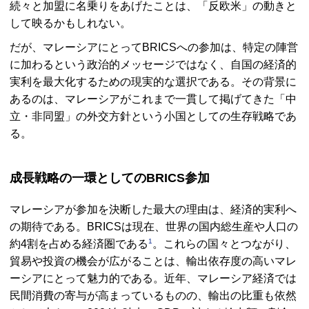
続々と加盟に名乗りをあげたことは、「反欧米」の動きと
して映るかもしれない。
だが、マレーシアにとって
BRICS
への参加は、特定の陣営
に加わるという政治的メッセージではなく、自国の経済的
実利を最大化するための現実的な選択である。その背景に
あるのは、マレーシアがこれまで一貫して掲げてきた「中
立・非同盟」の外交方針という小国としての生存戦略であ
る。
成長戦略の一環としての
BRICS
参加
マレーシアが参加を決断した最大の理由は、経済的実利へ
の期待である。
BRICS
は現在、世界の国内総生産や人口の
1
約4割を占める経済圏である
。これらの国々とつながり、
貿易や投資の機会が広がることは、輸出依存度の高いマレ
ーシアにとって魅力的である。近年、マレーシア経済では
民間消費の寄与が高まっているものの、輸出の比重も依然