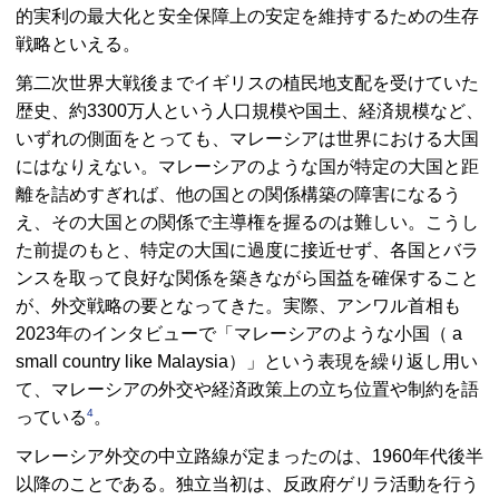
的実利の最大化と安全保障上の安定を維持するための生存
戦略といえる。
第二次世界大戦後までイギリスの植民地支配を受けていた
歴史、約3300万人という人口規模や国土、経済規模など、
いずれの側面をとっても、マレーシアは世界における大国
にはなりえない。マレーシアのような国が特定の大国と距
離を詰めすぎれば、他の国との関係構築の障害になるう
え、その大国との関係で主導権を握るのは難しい。こうし
た前提のもと、特定の大国に過度に接近せず、各国とバラ
ンスを取って良好な関係を築きながら国益を確保すること
が、外交戦略の要となってきた。実際、アンワル首相も
2023年のインタビューで「マレーシアのような小国（
a
small country like Malaysia
）」という表現を繰り返し用い
て、マレーシアの外交や経済政策上の立ち位置や制約を語
4
っている
。
マレーシア外交の中立路線が定まったのは、1960年代後半
以降のことである。独立当初は、反政府ゲリラ活動を行う