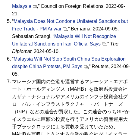
Malaysia
,” Council on Foreign Relations, 2023-09-
21.
“
Malaysia Does Not Condone Unilateral Sanctions but
Free Trade - PM Anwar
,” Bernama, 2024-09-05.
Sebastian Strangi. “
Malaysia Will Not Recognize
Unilateral Sanctions on Iran, Official Says
,”
The
Diplomat
, 2024-05-10.
“
Malaysia Will Not Stop South China Sea Exploration
despite China Protests, PM Says
,” Reuters, 2024-09-
05.
マレーシア国内の空港を運営するマレーシア・エアポ
ート・ホールディングス（
MAHB
）を政府系投資会社
カザナ・ナショナルやアメリカのインフラ投資会社グ
ローバル・インフラストラクチャー・パートナーズ
（
GIP
）などの連合が買収した。この連合のうち
GIP
が
イスラエルに巨額の投資を行うアメリカの資産運用大
手ブラックロックによる買収を受けていたため、
MAHB
を買収しようとする企業の親会社が「イスラエ