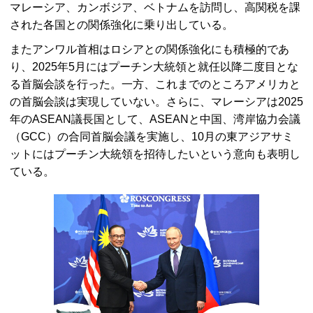
マレーシア、カンボジア、ベトナムを訪問し、高関税を課
された各国との関係強化に乗り出している。
またアンワル首相はロシアとの関係強化にも積極的であ
り、2025年5月にはプーチン大統領と就任以降二度目とな
る首脳会談を行った。一方、これまでのところアメリカと
の首脳会談は実現していない。さらに、マレーシアは2025
年の
ASEAN
議長国として、
ASEAN
と中国、湾岸協力会議
（
GCC
）の合同首脳会議を実施し、10月の東アジアサミ
ットにはプーチン大統領を招待したいという意向も表明し
ている。