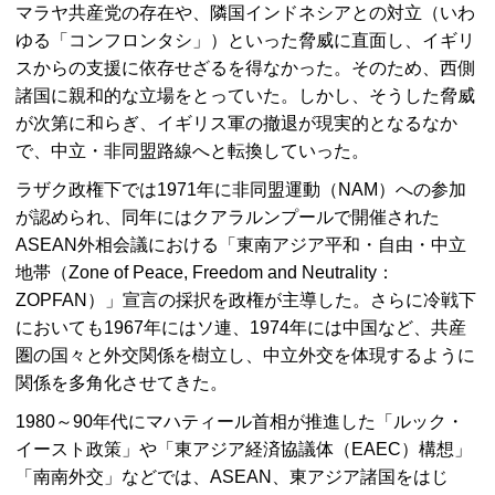
マラヤ共産党の存在や、隣国インドネシアとの対立（いわ
ゆる「コンフロンタシ」）といった脅威に直面し、イギリ
スからの支援に依存せざるを得なかった。そのため、西側
諸国に親和的な立場をとっていた。しかし、そうした脅威
が次第に和らぎ、イギリス軍の撤退が現実的となるなか
で、中立・非同盟路線へと転換していった。
ラザク政権下では1971年に非同盟運動（
NAM
）への参加
が認められ、同年にはクアラルンプールで開催された
ASEAN
外相会議における「東南アジア平和・自由・中立
地帯（
Zone of Peace, Freedom and Neutrality：
ZOPFAN
）」宣言の採択を政権が主導した。さらに冷戦下
においても1967年にはソ連、1974年には中国など、共産
圏の国々と外交関係を樹立し、中立外交を体現するように
関係を多角化させてきた。
1980～90年代にマハティール首相が推進した「ルック・
イースト政策」や「東アジア経済協議体（
EAEC
）構想」
「南南外交」などでは、
ASEAN
、東アジア諸国をはじ