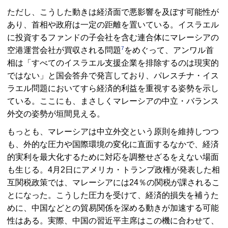
ただし、こうした動きは経済面で悪影響を及ぼす可能性が
あり、首相や政府は一定の距離を置いている。イスラエル
に投資するファンドの子会社を含む連合体にマレーシアの
7
空港運営会社が買収される問題
をめぐって、アンワル首
相は「すべてのイスラエル支援企業を排除するのは現実的
ではない」と国会答弁で発言しており、パレスチナ・イス
ラエル問題においてすら経済的利益を重視する姿勢を示し
ている。ここにも、まさしくマレーシアの中立・バランス
外交の姿勢が垣間見える。
もっとも、マレーシアは中立外交という原則を維持しつつ
も、外的な圧力や国際環境の変化に直面するなかで、経済
的実利を最大化するために対応を調整せざるをえない場面
も生じる。4月2日にアメリカ・トランプ政権が発表した相
互関税政策では、マレーシアには24％の関税が課されるこ
とになった。こうした圧力を受けて、経済的損失を補うた
めに、中国などとの貿易関係を深める動きが加速する可能
性はある。実際、中国の習近平主席はこの機に合わせて、