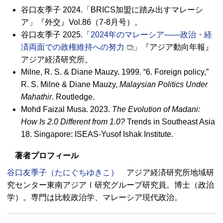
谷口友季子 2024.「
BRICS
加盟に踏み出すマレーシ
ア」『外交』Vol.86（7-8月号）。
谷口友季子 2025.「
2024年のマレーシア――政治・経
済両面での政権維持への努力
」『アジア動向年報』
アジア経済研究所。
Milne, R. S. & Diane Mauzy. 1999. “6. Foreign policy,”
R. S. Milne & Diane Mauzy,
Malaysian Politics Under
Mahathir
. Routledge.
Mohd Faizal Musa. 2023.
The Evolution of Madani:
How Is 2.0 Different from 1.0?
Trends in Southeast Asia
18. Singapore: ISEAS-Yusof Ishak Institute.
著者プロフィール
谷口友季子（たにぐちゆきこ）
アジア経済研究所地域研
究センター東南アジアⅠ研究グループ研究員。博士（政治
学）。専門は比較政治学、マレーシア現代政治。