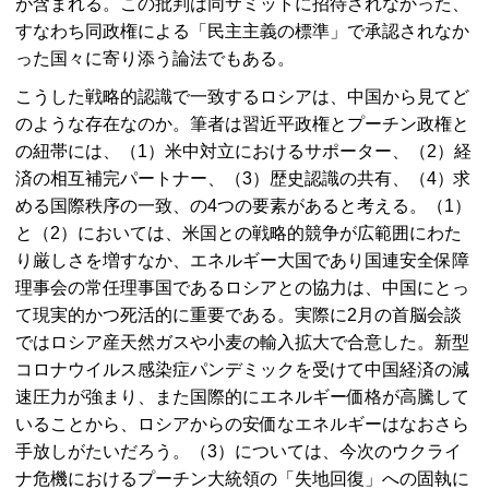
が含まれる。この批判は同サミットに招待されなかった、
すなわち同政権による「民主主義の標準」で承認されなか
った国々に寄り添う論法でもある。
こうした戦略的認識で一致するロシアは、中国から見てど
のような存在なのか。筆者は習近平政権とプーチン政権と
の紐帯には、（1）米中対立におけるサポーター、（2）経
済の相互補完パートナー、（3）歴史認識の共有、（4）求
める国際秩序の一致、の4つの要素があると考える。（1）
と（2）においては、米国との戦略的競争が広範囲にわた
り厳しさを増すなか、エネルギー大国であり国連安全保障
理事会の常任理事国であるロシアとの協力は、中国にとっ
て現実的かつ死活的に重要である。実際に2月の首脳会談
ではロシア産天然ガスや小麦の輸入拡大で合意した。新型
コロナウイルス感染症パンデミックを受けて中国経済の減
速圧力が強まり、また国際的にエネルギー価格が高騰して
いることから、ロシアからの安価なエネルギーはなおさら
手放しがたいだろう。（3）については、今次のウクライ
ナ危機におけるプーチン大統領の「失地回復」への固執に