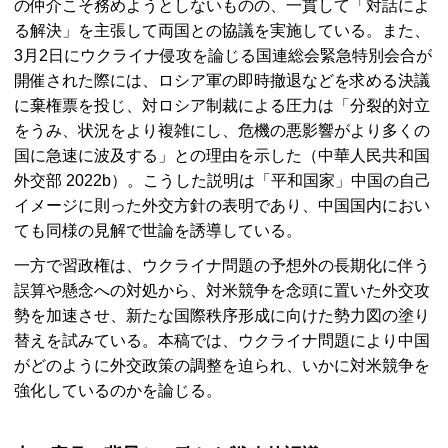
の仲介こそ務めようとしないものの、一貫して「対話によ
る解決」を主張して両国との協議を実施している。また、
3月2日にウクライナ侵攻を論じる国連総会緊急特別会合が
開催された際には、ロシア軍の即時撤退などを求める決議
に棄権票を投じ、対ロシア制裁による圧力は「分裂的対立
をうみ、状況をより複雑にし、危機の悪影響がより多くの
国に急速に波及する」との理由を示した（中華人民共和国
外交部 2022b）。こうした説明は「平和国家」中国の自己
イメージに則った外交方針の表明であり、中国国内におい
ても同様の見解で世論を誘導している。
一方で習政権は、ウクライナ問題の予想外の長期化に伴う
誤算や懸念への対処から、対米競争を念頭に置いた外交攻
勢を加速させ、新たな国際秩序形成に向けた勢力図の塗り
替えを試みている。本稿では、ウクライナ問題により中国
がどのように外交政策の調整を迫られ、いかに対米競争を
強化しているのかを論じる。