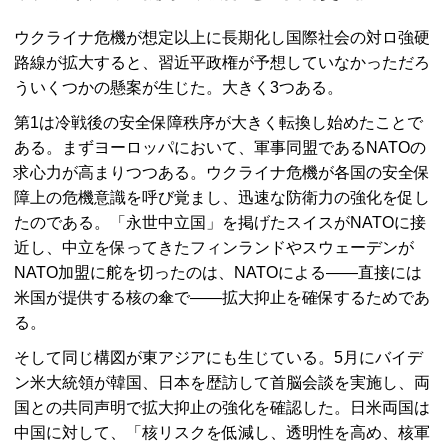
ウクライナ危機が想定以上に長期化し国際社会の対ロ強硬
路線が拡大すると、習近平政権が予想していなかっただろ
ういくつかの懸案が生じた。大きく3つある。
第1は冷戦後の安全保障秩序が大きく転換し始めたことで
ある。まずヨーロッパにおいて、軍事同盟であるNATOの
求心力が高まりつつある。ウクライナ危機が各国の安全保
障上の危機意識を呼び覚まし、迅速な防衛力の強化を促し
たのである。「永世中立国」を掲げたスイスがNATOに接
近し、中立を保ってきたフィンランドやスウェーデンが
NATO加盟に舵を切ったのは、NATOによる――直接には
米国が提供する核の傘で――拡大抑止を確保するためであ
る。
そして同じ構図が東アジアにも生じている。5月にバイデ
ン米大統領が韓国、日本を歴訪して首脳会談を実施し、両
国との共同声明で拡大抑止の強化を確認した。日米両国は
中国に対して、「核リスクを低減し、透明性を高め、核軍