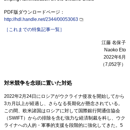
PDF版ダウンロードページ：
http://hdl.handle.net/2344/00053063
［これまでの特集記事一覧］
江藤 名保子
Naoko Eto
2022年6月
（7,052字）
対米競争を念頭に置いた対処
2022年2月24日にロシアがウクライナ侵攻を開始してから
3カ月以上が経過し、さらなる長期化が懸念されている。
この間、欧米諸国はロシアに対して国際銀行間通信協会
（SWIFT）からの排除を含む強力な経済制裁を科し、ウク
ライナへの人的・軍事的支援を段階的に強化してきた。5