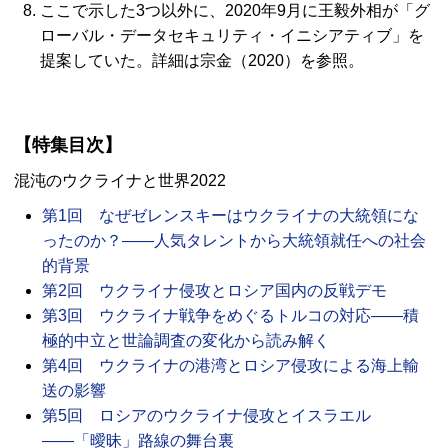
ここで示した3つ以外に、2020年9月に王毅外相が「グ
ローバル・データセキュリティ・イニシアティブ」を
提案していた。詳細は宗金（2020）を参照。
【特集目次】
混沌のウクライナと世界2022
第1回 なぜゼレンスキーはウクライナの大統領にな
ったのか？――人気タレントから大統領就任への社会
的背景
第2回 ウクライナ侵攻とロシア国内の反戦デモ
第3回 ウクライナ戦争をめぐるトルコの対応――積
極的中立と世論調査の変化から読み解く
第4回 ウクライナの港湾とロシア侵攻による海上輸
送の影響
第5回 ロシアのウクライナ侵攻とイスラエル
――「曖昧」路線の舞台裏