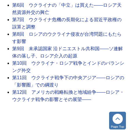
第6回 ウクライナの「中立」は買えた――ロシア天
然資源外交の興亡
第7回 ウクライナ危機の長期化による習近平政権の
誤算と調整
第8回 ロシアのウクライナ侵攻が台湾問題にもたら
す影響
第9回 未承認国家 沿ドニエストル共和国――ソ連解
体の落し子、ロシア介入の起源
第10回 ウクライナ・ロシア戦争とインドのバランシ
ング外交
第11回 ウクライナ戦争下の中央アジア――ロシアの
「影響圏」での綱渡り
第12回 アメリカの戦略転換と地域紛争――ロシア・
ウクライナ戦争の影響とその展望――