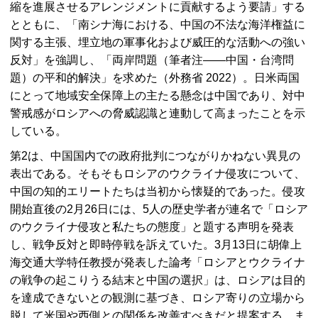
縮を進展させるアレンジメントに貢献するよう要請」する
とともに、「南シナ海における、中国の不法な海洋権益に
関する主張、埋立地の軍事化および威圧的な活動への強い
反対」を強調し、「両岸問題（筆者注――中国・台湾問
題）の平和的解決」を求めた（外務省 2022）。日米両国
にとって地域安全保障上の主たる懸念は中国であり、対中
警戒感がロシアへの脅威認識と連動して高まったことを示
している。
第2は、中国国内での政府批判につながりかねない異見の
表出である。そもそもロシアのウクライナ侵攻について、
中国の知的エリートたちは当初から懐疑的であった。侵攻
開始直後の2月26日には、5人の歴史学者が連名で「ロシア
のウクライナ侵攻と私たちの態度」と題する声明を発表
し、戦争反対と即時停戦を訴えていた。3月13日に胡偉上
海交通大学特任教授が発表した論考「ロシアとウクライナ
の戦争の起こりうる結末と中国の選択」は、ロシアは目的
を達成できないとの観測に基づき、ロシア寄りの立場から
脱して米国や西側との関係を改善すべきだと提案する。ま