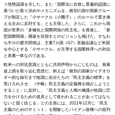
う情勢認識を示した。また「国際法に合致し普遍的認識に
基づいた取り決めやメカニズムを、個別の国や国家グルー
プが制定した『小サークル（小圈子）』のルールで置き換
える企みに反対する」とも主張した。さらに、これから両
国が世界の「多極化と国際関係の民主化」を推進し、「新
型国際関係」構築を目指すとのビジョンも掲げた。すなわ
ち中ロの蜜月関係は、主要7カ国（G7）首脳会議など米国
を中心とする「小サークル」が主導する国際秩序への対抗
と表裏一体なのである。
欧米への対抗意識とともに共同声明からにじむのは、発展
途上国を取り込む思惑だ。例えば「個別の国家がイデオロ
ギー的な線引きで他国に自分たちの『民主主義の標準』を
受け入れさせ、（中略）民主主義の定義権を独占しようと
すること」に反対し、「民主主義と人権の擁護が他国に圧
力をかけるための道具として使われることがあってはなら
ないと固く信じる」との主張には、2021年12月に「民主
主義のためのサミット」を開催したバイデン政権への批判