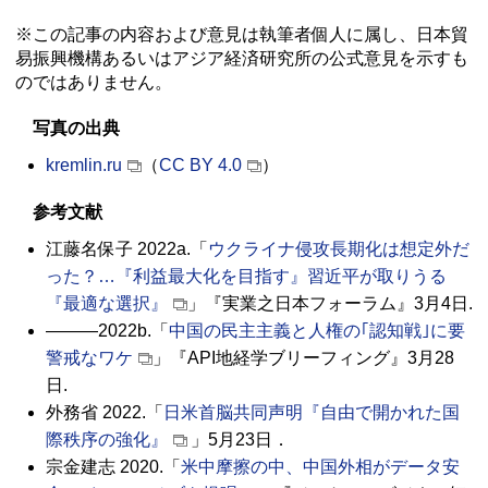
※この記事の内容および意見は執筆者個人に属し、日本貿
易振興機構あるいはアジア経済研究所の公式意見を示すも
のではありません。
写真の出典
kremlin.ru
（
CC BY 4.0
）
参考文献
江藤名保子 2022a.「
ウクライナ侵攻長期化は想定外だ
った？…『利益最大化を目指す』習近平が取りうる
『最適な選択』
」『実業之日本フォーラム』3月4日.
―――2022b.「
中国の民主主義と人権の｢認知戦｣に要
警戒なワケ
」『API地経学ブリーフィング』3月28
日.
外務省 2022.「
日米首脳共同声明『自由で開かれた国
際秩序の強化』
」5月23日．
宗金建志 2020.「
米中摩擦の中、中国外相がデータ安