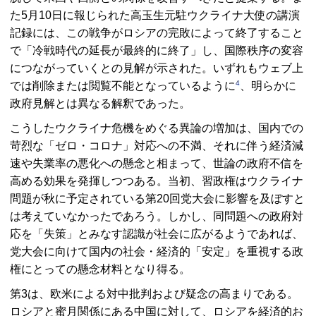
た5月10日に報じられた高玉生元駐ウクライナ大使の講演
記録には、この戦争がロシアの完敗によって終了すること
で「冷戦時代の延長が最終的に終了」し、国際秩序の変容
につながっていくとの見解が示された。いずれもウェブ上
4
では削除または閲覧不能となっているように
、明らかに
政府見解とは異なる解釈であった。
こうしたウクライナ危機をめぐる異論の増加は、国内での
苛烈な「ゼロ・コロナ」対応への不満、それに伴う経済減
速や失業率の悪化への懸念と相まって、世論の政府不信を
高める効果を発揮しつつある。当初、習政権はウクライナ
問題が秋に予定されている第20回党大会に影響を及ぼすと
は考えていなかったであろう。しかし、同問題への政府対
応を「失策」とみなす認識が社会に広がるようであれば、
党大会に向けて国内の社会・経済的「安定」を重視する政
権にとっての懸念材料となり得る。
第3は、欧米による対中批判および疑念の高まりである。
ロシアと蜜月関係にある中国に対して、ロシアを経済的お