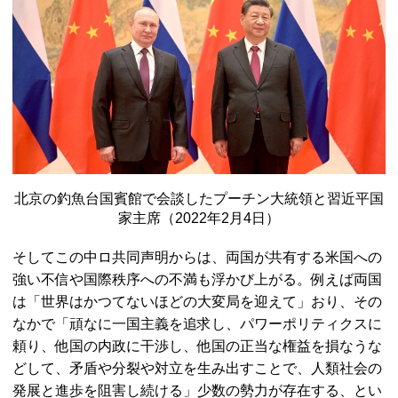
北京の釣魚台国賓館で会談したプーチン大統領と習近平国
家主席（2022年2月4日）
そしてこの中ロ共同声明からは、両国が共有する米国への
強い不信や国際秩序への不満も浮かび上がる。例えば両国
は「世界はかつてないほどの大変局を迎えて」おり、その
なかで「頑なに一国主義を追求し、パワーポリティクスに
頼り、他国の内政に干渉し、他国の正当な権益を損なうな
どして、矛盾や分裂や対立を生み出すことで、人類社会の
発展と進歩を阻害し続ける」少数の勢力が存在する、とい