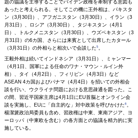
題の協議を主導することでバイデン政権を牽制する意図も
あったと考えられる。そしてこの機に王外相は、パキスタ
ン（3月30日）、アフガニスタン（3月30日）、イラン（3
月31日）、ロシア（3月30日）、タジキスタン（4月1
日）、トルクメニスタン（3月30日）、ウズベキスタン（3
月31日）の6カ国、さらには来賓として出席したカタール
5
（3月31日）の外相らと相次いで会談した
。
王毅外相は続いてインドネシア（3月31日）、ミャンマー
（4月1日、国軍による任命のワナ・マウン・ルイン外
相）、タイ（4月2日）、フィリピン（4月3日）など
ASEAN 4カ国およびパナマ（4月4日）を招いての外相会
談を行い、ウクライナ問題における意思疎通を図った。こ
の間、習近平国家主席は4月1日にEU首脳とオンライン会
6
談を実施し、EUに「自主的な」対中政策を呼びかけた
。
楊潔篪政治局委員も含め、習政権は中東、東南アジア、ヨ
ーロッパ（中東欧を含む）の各方面との協議を精力的に実
施している。