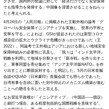
クさせ、国内外の世論に対して「経済だけでなく安全保障
でも指導力を発揮する」中国像を浸透させることをねらっ
たと考えられる。
4月24日の『人民日報』に掲載された王毅外相の論考「グ
ローバル安全保障イニシアティブを実施し、世界の平和と
安寧を守る」によれば、GSIが提起されたのは新型コロナ
感染症の拡大とウクライナ危機がきっかけであった（王
2022）。同論考で王外相はアジアにおける新しい地域安全
保障枠組みの必要性に言及し、「我々は『インド太平洋』
戦略を利用して地域を分裂させて『新冷戦』を作り出すこ
と、軍事同盟を寄せ集めて『アジア太平洋版NATO』を作
り出すことに断固反対する」と明記した。5月の日米首脳
会談やQUAD（日米豪印）首脳会談でも明らかであった、
台湾有事を念頭に置いた対中抑止のメカニズム構築が進む
ことへの懸念を示したと言える。
なお習近平政権が「イニシアティブ」（中国語――倡议）
8
と銘打つ場合、ある程度包括的な国際戦略を意味する
。