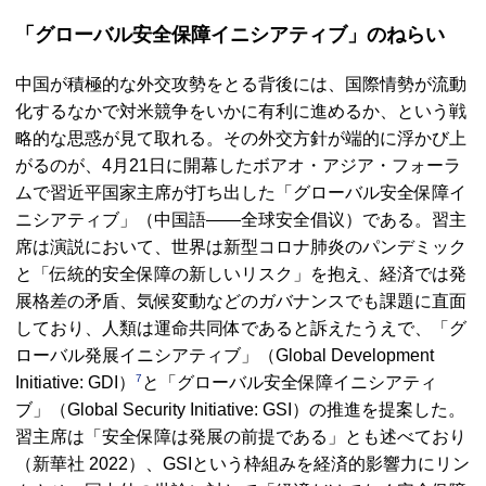
「グローバル安全保障イニシアティブ」のねらい
中国が積極的な外交攻勢をとる背後には、国際情勢が流動
化するなかで対米競争をいかに有利に進めるか、という戦
略的な思惑が見て取れる。その外交方針が端的に浮かび上
がるのが、4月21日に開幕したボアオ・アジア・フォーラ
ムで習近平国家主席が打ち出した「グローバル安全保障イ
ニシアティブ」（中国語――全球安全倡议）である。習主
席は演説において、世界は新型コロナ肺炎のパンデミック
と「伝統的安全保障の新しいリスク」を抱え、経済では発
展格差の矛盾、気候変動などのガバナンスでも課題に直面
しており、人類は運命共同体であると訴えたうえで、「グ
ローバル発展イニシアティブ」（Global Development
7
Initiative: GDI）
と「グローバル安全保障イニシアティ
ブ」（Global Security Initiative: GSI）の推進を提案した。
習主席は「安全保障は発展の前提である」とも述べており
（新華社 2022）、GSIという枠組みを経済的影響力にリン