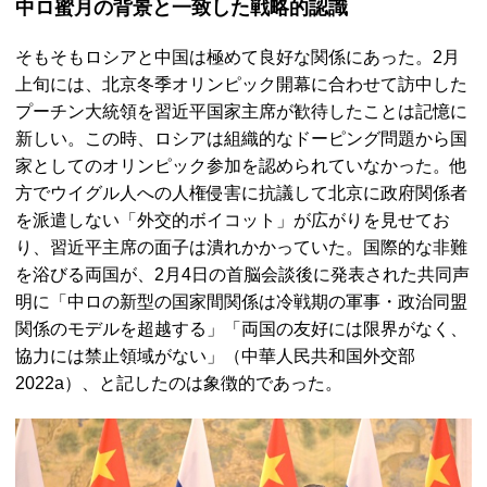
中ロ蜜月の背景と一致した戦略的認識
そもそもロシアと中国は極めて良好な関係にあった。2月
上旬には、北京冬季オリンピック開幕に合わせて訪中した
プーチン大統領を習近平国家主席が歓待したことは記憶に
新しい。この時、ロシアは組織的なドーピング問題から国
家としてのオリンピック参加を認められていなかった。他
方でウイグル人への人権侵害に抗議して北京に政府関係者
を派遣しない「外交的ボイコット」が広がりを見せてお
り、習近平主席の面子は潰れかかっていた。国際的な非難
を浴びる両国が、2月4日の首脳会談後に発表された共同声
明に「中ロの新型の国家間関係は冷戦期の軍事・政治同盟
関係のモデルを超越する」「両国の友好には限界がなく、
協力には禁止領域がない」（中華人民共和国外交部
2022a）、と記したのは象徴的であった。