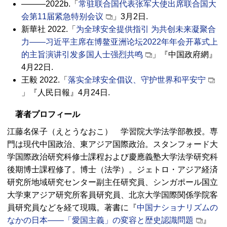
―――2022b.「
常驻联合国代表张军大使出席联合国大
会第11届紧急特别会议
」3月2日.
新華社 2022.「
为全球安全提供指引 为共创未来凝聚合
力——习近平主席在博鳌亚洲论坛2022年年会开幕式上
的主旨演讲引发多国人士强烈共鸣
」『中国政府網』
4月22日.
王毅 2022.「
落实全球安全倡议、守护世界和平安宁
」『人民日報』4月24日.
著者プロフィール
江藤名保子（えとうなおこ） 学習院大学法学部教授。専
門は現代中国政治、東アジア国際政治。スタンフォード大
学国際政治研究科修士課程および慶應義塾大学法学研究科
後期博士課程修了。博士（法学）。ジェトロ・アジア経済
研究所地域研究センター副主任研究員、シンガポール国立
大学東アジア研究所客員研究員、北京大学国際関係学院客
員研究員などを経て現職。著書に『
中国ナショナリズムの
なかの日本――「愛国主義」の変容と歴史認識問題
』