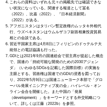
これらの資料はいずれも元々の掲載先では確認できな
い状況になっている。関連する報道として冨名
（2022）、比嘉（2022）、『日本経済新聞』
（2022）がある。
アフガニスタンはタリバン暫定政権のムッタキ外相代
行、ウズベキスタンはウムルザコフ副首相兼投資貿易
相との会談である。
習近平国家主席は4月8日にフィリピンのドゥテルテ大
統領との電話協議も行った。
GDIとは2021年9月の国連総会で習主席が提起した概念
で、国連の「持続可能な開発のための2030アジェン
ダ」（いわゆるSDGsを記載した国際目標）の実施を
主眼とする。習政権は国連でのGDIの浸透を図ってお
り、2022年5月9日には国連ニューヨーク本部で「グロ
ーバル発展イニシアティブ友の会」ハイレベル・オン
ライン会合を開催した。また中国の「発展
（development）」をキーワードとする外交戦略につ
いて、詳しくは江藤（2022b）を参照。