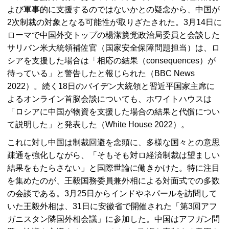
よび軍事的に支援するのではないかとの疑念から、中国が
2次制裁の対象となる可能性が取りざたされた。3月14日に
ローマで中国外交トップの楊潔篪党政治局委員と会談した
サリバン米大統領補佐官（国家安全保障問題担当）は、ロ
シアを支援した場合は「相応の結果（consequences）が
待っている」と警告したと報じられた（BBC News
2022）。続く18日のバイデン大統領と習近平国家主席に
よるオンライン首脳会談についても、ホワイトハウスは
「ロシアに中国が物資を支援した場合の結果と代償につい
て説明した」と発表した（White House 2022）。
これに対し中国は制裁回避を念頭に、多様な国々との意思
疎通を強化しながら、「そもそも対ロ経済制裁は望ましい
結果をもたらさない」と国際世論に働きかけた。特に注目
を集めたのが、王毅国務委員兼外相による対面式での多数
の会談である。3月25日からインドやネパールを訪問して
いた王毅外相は、31日に安徽省で開催された「第3回アフ
ガニスタン隣国外相会議」に参加した。中国はアフガン問