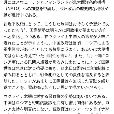
月にはスウェーデンとフィンランドが北大西洋条約機構
（NATO）への加盟を申請し、欧州政治の歴史的な地殻変
動が進行中である。
習近平政権にとって、こうした展開はおそらく予想外であ
1
っただろう
。国際情勢は明らかに同政権が望まない方向
へと変化しつつある。在ウクライナ中国人の退避が大幅に
遅れたことが示すように、中国政府は当初、ロシアによる
軍事侵攻があったとしても短期に収まる、あるいは大規模
2
ではないと考えていた可能性が高い
。また、4月上旬にロ
シア軍による民間人虐殺が明るみに出たことによって国際
世論は急速に対ロ強硬に傾き、欧米日は即座に追加制裁に
踏み切るとともに、戦争犯罪としての責任を追及すると表
明した。ロシアがあまりに国際世論を無視した言動を繰り
返すことを、習政権は苦々しい思いで見ていただろう。
ウクライナ危機に対する習政権の姿勢はあいまいである。
中国はロシアと戦略的認識を共有し蜜月関係にあるが、ロ
シア支持を明言はしない。習政権はロシア・ウクライナ間