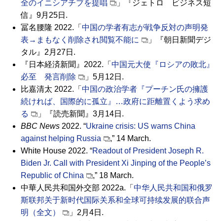
全のイニシアチブを提唱
」『ジェトロ ビジネス短
信』9月25日.
冨名腰隆 2022.「
中国の学者有志が戦争反対の声明発
表→まもなく削除され閲覧不能に
」『朝日新聞デジ
タル』2月27日.
『日本経済新聞』2022.「
中国元大使『ロシアの敗北』
必至 発言削除
」5月12日.
比嘉清太 2022.「
中国の政治学者『プーチン氏の擁護
続ければ、国際的に孤立』…政府に距離置くよう求め
る
」『読売新聞』3月14日.
BBC News
2022. “
Ukraine crisis: US warns China
against helping Russia
,” 14 March.
White House 2022. “
Readout of President Joseph R.
Biden Jr. Call with President Xi Jinping of the People’s
Republic of China
,” 18 March.
中華人民共和国外交部 2022a.「
中华人民共和国和俄罗
斯联邦关于新时代国际关系和全球可持续发展的联合声
明（全文）
」2月4日.