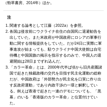
（勁草書房、2014年）ほか。
注
関連する論考として江藤（2022a）を参照。
各国は侵攻前にウクライナ在住の自国民に退避勧告を
出していた。また米政府が中国政府にロシアの軍事行
動に関する情報提供をしていた。だが24日に実際に軍
事進攻が始まっても、駐ウクライナ中国大使館は自宅
待機と中国国旗の掲示を指示するのみで、中国人の退
避開始は28日までずれ込んだ。
「カラー革命」とは、2000年代半ば頃から旧共産圏諸
国で起きた独裁政権の交代を目指す民主化運動の総称
だが、中国政府は「外部勢力が民主化を口実に作り出
す反政府運動」であり内政干渉の一環と解釈してい
る。例えば香港で起きた一連のデモについても、「黒
幕」のいる「香港版のカラー革命」と位置付けてい
た。