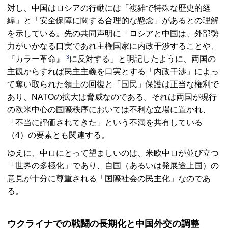
対し、中国はロシアの行動には「複雑で特殊な歴史的経
緯」と「安全保障に関する合理的な懸念」があるとの理解
を示している。先の共同声明に「ロシアと中国は、外部勢
力がいかなる口実であれ主権国家に内政干渉することや、
3
『カラー革命』
に反対する」と明記したように、両国の
主観からすれば民主主義を口実とする「内政干渉」によっ
て奪い取られた領土の回復と「国民」保護は正当な権利で
あり、NATOの拡大は脅威なのである。それは両国が現行
の欧米中心の国際秩序においては不利な立場に置かれ、
「不当に評価されてきた」という不満を共有している
（4）の要素とも関連する。
ゆえに、中ロにとって望ましいのは、米欧中ロが並び立つ
「世界の多極化」であり、自国（あるいは発展途上国）の
意見が十分に尊重される「国際社会の民主化」なのであ
る。
ウクライナでの戦闘の長期化と中国外交の調整