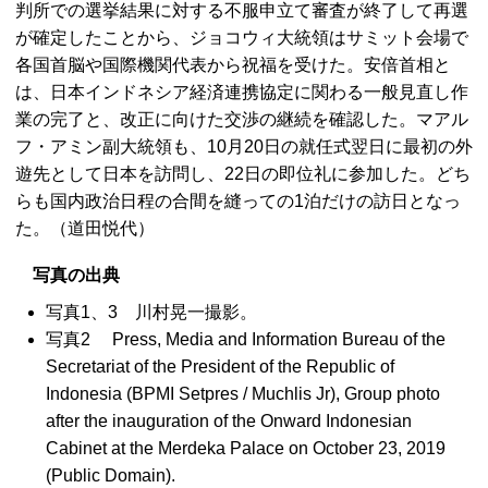
判所での選挙結果に対する不服申立て審査が終了して再選
が確定したことから、ジョコウィ大統領はサミット会場で
各国首脳や国際機関代表から祝福を受けた。安倍首相と
は、日本インドネシア経済連携協定に関わる一般見直し作
業の完了と、改正に向けた交渉の継続を確認した。マアル
フ・アミン副大統領も、10月20日の就任式翌日に最初の外
遊先として日本を訪問し、22日の即位礼に参加した。どち
らも国内政治日程の合間を縫っての1泊だけの訪日となっ
た。（道田悦代）
写真の出典
写真1、3 川村晃一撮影。
写真2 Press, Media and Information Bureau of the
Secretariat of the President of the Republic of
Indonesia (BPMI Setpres / Muchlis Jr), Group photo
after the inauguration of the Onward Indonesian
Cabinet at the Merdeka Palace on October 23, 2019
(Public Domain).