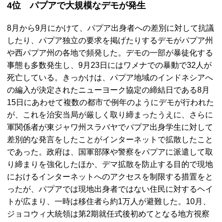
4位 パプアで大規模なデモが発生
8月から9月にかけて、パプア出身者への差別に対して抗議
したり、パプア独立の要求を掲げたりするデモがパプア州
や西パプア州の各地で頻発した。デモの一部が暴徒化する
事態も多数発生し、9月23日にはワメナでの暴動で32人が
死亡している。きっかけは、パプア地域のインドネシアへ
の編入が決定されたニューヨーク協定の締結日である8月
15日にあわせて複数の都市で例年のようにデモが行われた
が、これを治安当局が厳しく取り締まったうえに、さらに
軍関係者が東ジャワ州スラバヤでパプア出身学生に対して
差別的な発言をしたことがインターネットで拡散したこと
であった。政府は、国軍部隊や警察をパプアに派遣して取
り締まりを強化したほか、デマ拡散を防止する目的で現地
におけるインターネットへのアクセスを制限する措置をと
ったが、パプアでは現地出身者ではない住民に対するヘイ
トが広まり、一時は移住者ら約1万人が避難した。10月、
ジョコウィ大統領は第2期就任式後初めてとなる地方視察