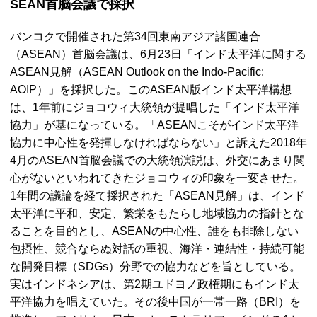
SEAN首脳会議で採択
バンコクで開催された第34回東南アジア諸国連合
（ASEAN）首脳会議は、6月23日「インド太平洋に関する
ASEAN見解（ASEAN Outlook on the Indo-Pacific:
AOIP）」を採択した。このASEAN版インド太平洋構想
は、1年前にジョコウィ大統領が提唱した「インド太平洋
協力」が基になっている。「ASEANこそがインド太平洋
協力に中心性を発揮しなければならない」と訴えた2018年
4月のASEAN首脳会議での大統領演説は、外交にあまり関
心がないといわれてきたジョコウィの印象を一変させた。
1年間の議論を経て採択された「ASEAN見解」は、インド
太平洋に平和、安定、繁栄をもたらし地域協力の指針とな
ることを目的とし、ASEANの中心性、誰をも排除しない
包摂性、競合ならぬ対話の重視、海洋・連結性・持続可能
な開発目標（SDGs）分野での協力などを旨としている。
実はインドネシアは、第2期ユドヨノ政権期にもインド太
平洋協力を唱えていた。その後中国が一帯一路（BRI）を