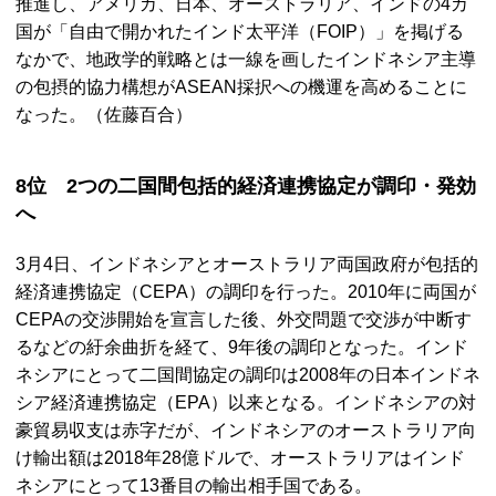
推進し、アメリカ、日本、オーストラリア、インドの4カ
国が「自由で開かれたインド太平洋（FOIP）」を掲げる
なかで、地政学的戦略とは一線を画したインドネシア主導
の包摂的協力構想がASEAN採択への機運を高めることに
なった。（佐藤百合）
8位 2つの二国間包括的経済連携協定が調印・発効
へ
3月4日、インドネシアとオーストラリア両国政府が包括的
経済連携協定（CEPA）の調印を行った。2010年に両国が
CEPAの交渉開始を宣言した後、外交問題で交渉が中断す
るなどの紆余曲折を経て、9年後の調印となった。インド
ネシアにとって二国間協定の調印は2008年の日本インドネ
シア経済連携協定（EPA）以来となる。インドネシアの対
豪貿易収支は赤字だが、インドネシアのオーストラリア向
け輸出額は2018年28億ドルで、オーストラリアはインド
ネシアにとって13番目の輸出相手国である。