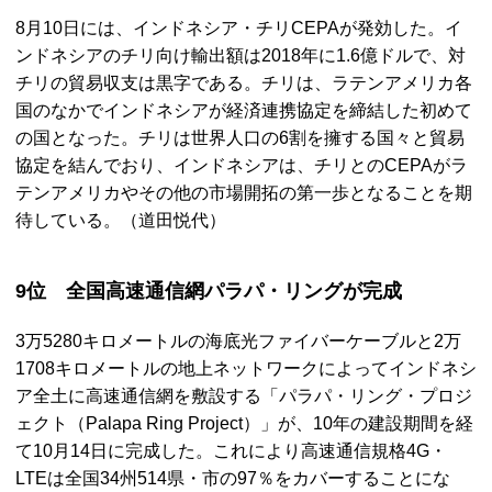
8月10日には、インドネシア・チリCEPAが発効した。イ
ンドネシアのチリ向け輸出額は2018年に1.6億ドルで、対
チリの貿易収支は黒字である。チリは、ラテンアメリカ各
国のなかでインドネシアが経済連携協定を締結した初めて
の国となった。チリは世界人口の6割を擁する国々と貿易
協定を結んでおり、インドネシアは、チリとのCEPAがラ
テンアメリカやその他の市場開拓の第一歩となることを期
待している。（道田悦代）
9位 全国高速通信網パラパ・リングが完成
3万5280キロメートルの海底光ファイバーケーブルと2万
1708キロメートルの地上ネットワークによってインドネシ
ア全土に高速通信網を敷設する「パラパ・リング・プロジ
ェクト（Palapa Ring Project）」が、10年の建設期間を経
て10月14日に完成した。これにより高速通信規格4G・
LTEは全国34州514県・市の97％をカバーすることにな