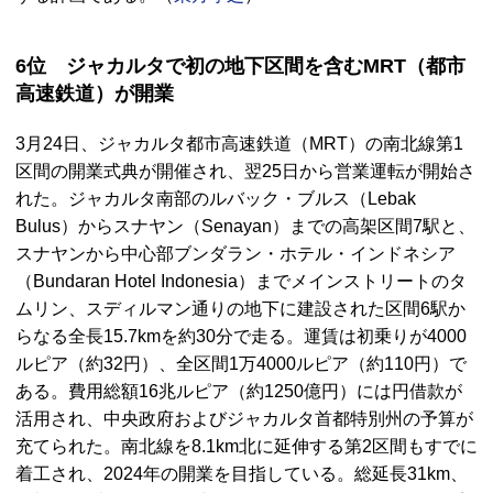
6位 ジャカルタで初の地下区間を含むMRT（都市
高速鉄道）が開業
3月24日、ジャカルタ都市高速鉄道（MRT）の南北線第1
区間の開業式典が開催され、翌25日から営業運転が開始さ
れた。ジャカルタ南部のルバック・ブルス（Lebak
Bulus）からスナヤン（Senayan）までの高架区間7駅と、
スナヤンから中心部ブンダラン・ホテル・インドネシア
（Bundaran Hotel Indonesia）までメインストリートのタ
ムリン、スディルマン通りの地下に建設された区間6駅か
らなる全長15.7kmを約30分で走る。運賃は初乗りが4000
ルピア（約32円）、全区間1万4000ルピア（約110円）で
ある。費用総額16兆ルピア（約1250億円）には円借款が
活用され、中央政府およびジャカルタ首都特別州の予算が
充てられた。南北線を8.1km北に延伸する第2区間もすでに
着工され、2024年の開業を目指している。総延長31km、