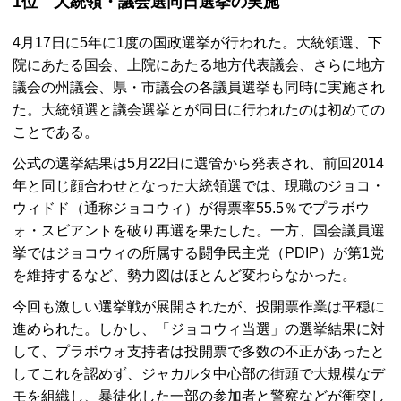
1位 大統領・議会選同日選挙の実施
4月17日に5年に1度の国政選挙が行われた。大統領選、下
院にあたる国会、上院にあたる地方代表議会、さらに地方
議会の州議会、県・市議会の各議員選挙も同時に実施され
た。大統領選と議会選挙とが同日に行われたのは初めての
ことである。
公式の選挙結果は5月22日に選管から発表され、前回2014
年と同じ顔合わせとなった大統領選では、現職のジョコ・
ウィドド（通称ジョコウィ）が得票率55.5％でプラボウ
ォ・スビアントを破り再選を果たした。一方、国会議員選
挙ではジョコウィの所属する闘争民主党（PDIP）が第1党
を維持するなど、勢力図はほとんど変わらなかった。
今回も激しい選挙戦が展開されたが、投開票作業は平穏に
進められた。しかし、「ジョコウィ当選」の選挙結果に対
して、プラボウォ支持者は投開票で多数の不正があったと
してこれを認めず、ジャカルタ中心部の街頭で大規模なデ
モを組織し、暴徒化した一部の参加者と警察などが衝突し