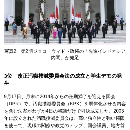
写真2 第2期ジョコ・ウィドド政権の「先進インドネシア
内閣」が発足
3位 改正汚職撲滅委員会法の成立と学生デモの発
生
9月17日、月末に2014年からの任期満了を迎える国会
（DPR）で、汚職撲滅委員会（KPK）を弱体化させる内容
を含む法案がわずか4日の審議だけで可決成立した。2003
年に設立された汚職撲滅委員会は、高い独立性と強い権限
を使って、現職の閣僚や政党のトップ、国会議員、地方首