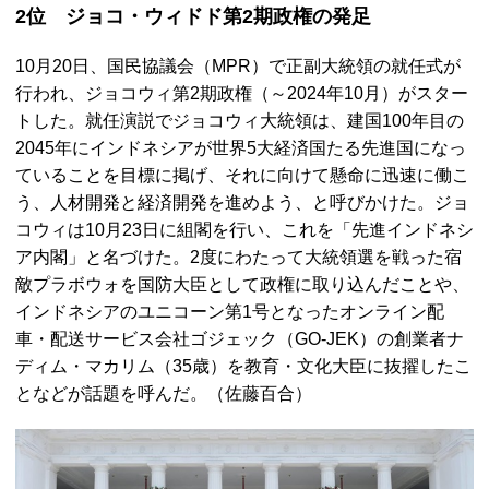
2位 ジョコ・ウィドド第2期政権の発足
10月20日、国民協議会（MPR）で正副大統領の就任式が
行われ、ジョコウィ第2期政権（～2024年10月）がスター
トした。就任演説でジョコウィ大統領は、建国100年目の
2045年にインドネシアが世界5大経済国たる先進国になっ
ていることを目標に掲げ、それに向けて懸命に迅速に働こ
う、人材開発と経済開発を進めよう、と呼びかけた。ジョ
コウィは10月23日に組閣を行い、これを「先進インドネシ
ア内閣」と名づけた。2度にわたって大統領選を戦った宿
敵プラボウォを国防大臣として政権に取り込んだことや、
インドネシアのユニコーン第1号となったオンライン配
車・配送サービス会社ゴジェック（GO-JEK）の創業者ナ
ディム・マカリム（35歳）を教育・文化大臣に抜擢したこ
となどが話題を呼んだ。（佐藤百合）