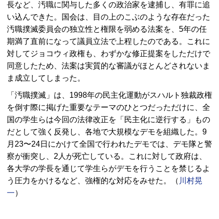
長など、汚職に関与した多くの政治家を逮捕し、有罪に追
い込んできた。国会は、目の上のこぶのような存在だった
汚職撲滅委員会の独立性と権限を弱める法案を、5年の任
期満了直前になって議員立法で上程したのである。これに
対してジョコウィ政権も、わずかな修正提案をしただけで
同意したため、法案は実質的な審議がほとんどされないま
ま成立してしまった。
「汚職撲滅」は、1998年の民主化運動がスハルト独裁政権
を倒す際に掲げた重要なテーマのひとつだっただけに、全
国の学生らは今回の法律改正を「民主化に逆行する」もの
だとして強く反発し、各地で大規模なデモを組織した。9
月23〜24日にかけて全国で行われたデモでは、デモ隊と警
察が衝突し、2人が死亡している。これに対して政府は、
各大学の学長を通じて学生らがデモを行うことを禁じるよ
う圧力をかけるなど、強権的な対応をみせた。（
川村晃
一
）