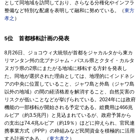
として同地域を訪問しており、さらなる分権化やインフラ
整備など特別な配慮を表明して融和に努めている。（
東方
孝之
）
5位 首都移転計画の発表
8月26日、ジョコウィ大統領が首都をジャカルタから東カ
リマンタン州の北プナジャム・パスル県とクタイ・カルタ
ヌガラ県の2県にまたがる地域に移転する方針を発表し
た。同地が選択された理由としては、地理的にインドネシ
アの中央に位置していること、ジャワ島と外島（ジャワ島
以外の地域）の間の経済格差を解消すること、自然災害の
リスクが低いことなどが挙げられている。2024年には政府
機能の一部移転が開始される予定である。総費用は466兆
ルピア（約3.5兆円）と見込まれているが、政府予算から
の支出は74.4兆ルピア（約19％）ほどに抑えられ、官民連
携事業方式（PPP）の枠組みなど民間資金を積極的に活用
する計画である。（
東方孝之
）