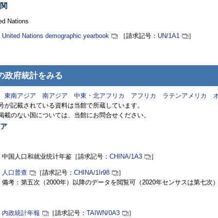
関
ed Nations
United Nations demographic yearbook
［請求記号：
UN
/1A1
］
の政府統計をみる
東南アジア
南アジア
中東・北アフリカ
アフリカ
ラテンアメリカ
号が記載されている資料は当館で所蔵しています。
掲載のない国については、当館にお問合せください。
ア
中国人口和就业统计年鉴
［請求記号：
CHINA
/1A3
］
人口普查
［請求記号：
CHINA
/1Ir98
］
備考：第五次（2000年）以降のデータを閲覧可（2020年センサスは第七次
内政統計年報
［請求記号：
TAIWN
/0A3
］