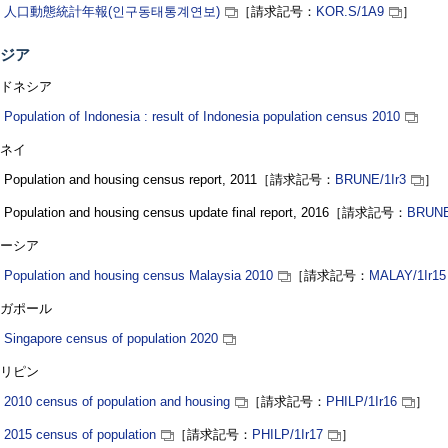
人口動態統計年報(
인구동태통계연보
)
［請求記号：
KOR.S
/1A9
］
ジア
ドネシア
Population of Indonesia : result of Indonesia population census 2010
ネイ
Population and housing census report, 2011
［請求記号：
BRUNE
/1Ir3
］
Population and housing census update final report, 2016
［請求記号：
BRUN
ーシア
Population and housing census Malaysia 2010
［請求記号：
MALAY
/1Ir15
ガポール
Singapore census of population 2020
リピン
2010 census of population and housing
［請求記号：
PHILP
/1Ir16
］
2015 census of population
［請求記号：
PHILP
/1Ir17
］