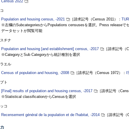
Census 2022
コ
Population and housing census, -2021
［請求記号（
Census 2011
）：
TU
※左欄の
Subcategories
から
Populations censuses
を選択。
Press release
で
データセットが閲覧可能
スチナ
Population and housing [and establishment] census, -2017
［請求記号（
C
※
Category
と
Sub Category
から統計種別を選択
ラエル
Census of population and housing, -2008
［請求記号（
Census 1972
）：
I
プト
[Final] results of population and housing census, -2017
［請求記号（
Cens
※
Statistical classification
から
Census
を選択
ッコ
Recensement général de la population et de l'habitat, -2014
［請求記号（
カ