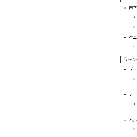
南ア
ケニ
ラテン
ブラ
メキ
ペル