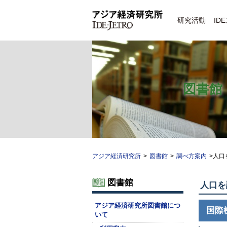
研究活動
ID
図書館
アジア経済研究所
>
図書館
>
調べ方案内
>人口
図書館
人口を
アジア経済研究所図書館につ
国際
いて