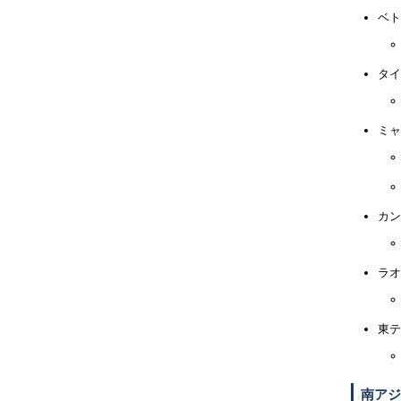
ベト
タイ
ミャ
カン
ラオ
東テ
南アジ