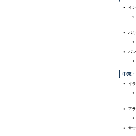
イン
パキ
バン
中東・
イラ
アラ
サウ