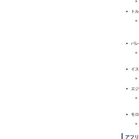
トル
パレ
イス
エジ
モロ
アフリ