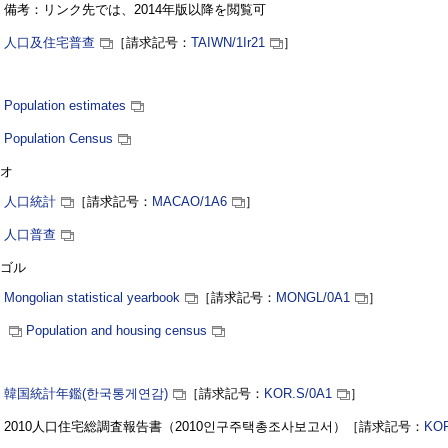
備考：リンク先では、2014年版以降を閲覧可
人口及住宅普查
［請求記号：
TAIWN
/1Ir21
］
Population estimates
Population Census
オ
人口統計
［請求記号：
MACAO
/1A6
］
人口普查
ゴル
Mongolian statistical yearbook
［請求記号：
MONGL
/0A1
］
Population and housing census
韓国統計年鑑(
한국통게연감
)
［請求記号：
KOR.S
/0A1
］
2010人口住宅総調査報告書（2010
인구주택총조사보고서
）［請求記号：
KO