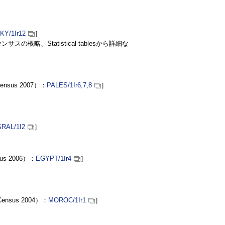
RKY
/1Ir12
］
センサスの概略、
Statistical tables
から詳細な
ensus 2007
）：
PALES
/1Ir6,7,8
］
SRAL
/1I2
］
us 2006
）：
EGYPT
/1Ir4
］
Census 2004
）：
MOROC
/1Ir1
］