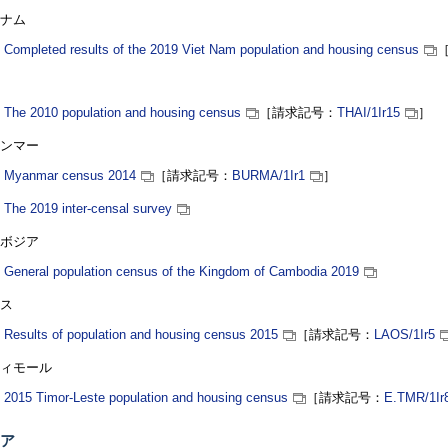
ナム
Completed results of the 2019 Viet Nam population and housing census
The 2010 population and housing census
［請求記号：
THAI
/1Ir15
］
ンマー
Myanmar census 2014
［請求記号：
BURMA
/1Ir1
］
The 2019 inter-censal survey
ボジア
General population census of the Kingdom of Cambodia 2019
ス
Results of population and housing census 2015
［請求記号：
LAOS
/1Ir5
ィモール
2015 Timor-Leste population and housing census
［請求記号：
E.TMR
/1Ir
ア