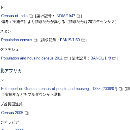
ド
Census of India
［請求記号：
INDIA
/1Ir47
］
備考：実施年により請求記号が異なる（請求記号は2011年センサス）
スタン
Population census
［請求記号：
PAKIS
/1I60
］
グラデシュ
Population and housing census 2011
［請求記号：
BANGL
/1Ir8
］
北アフリカ
ン
Full report on General census of people and housing, -1385 [2006/07]
［請
※実施年などをプルダウンから選択
ブ首長国連邦
Census 2005
ジアラビア