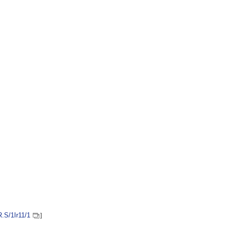
R.S
/1Ir11/1
］