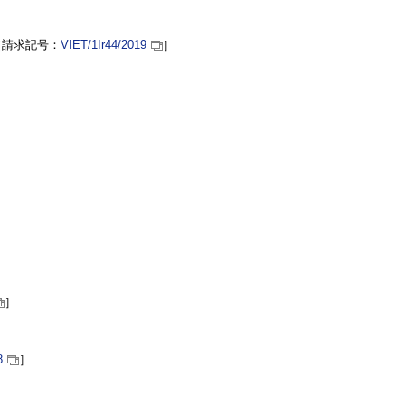
［請求記号：
VIET
/1Ir44/2019
］
］
8
］