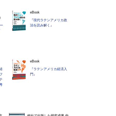
eBook
月）
『現代ラテンアメリカ政
ー
治を読み解く』
7
eBook
経
『ラテンアメリカ経済入
フ
門』
テ
考
文
他社で出版した研究成果 中