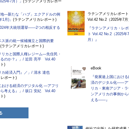
2025年7月）」
(ラテンアメリカレポー
ラテンアメリカレポート
在地―新たな「ハブ」エクアドルの例
5年1月)」
(ラテンアメリカレポート)
Vol.42 No.2（2025年7
024年大統領選挙――2つの相反する
『ラテンアメリカ・レポ
ト Vol.42 No.2（2025年
月）』
ベス派の統一候補擁立と国際的要
」
(ラテンアメリカレポート)
メリカと国際人権レジーム―先住民・
か？』」/ 近田 亮平 Vol.40
ト)
eBook
リカ経済入門』／」/ 清水 達也
『発展途上国における
レポート)
済のデジタル化――ア
における経済のデジタル化 ―アフリ
リカ・東南アジア・ラ
える』」/ 坂口 安紀 Vol.40
ンアメリカの事例から
ト)
える――』
る
他社で出版した研究成果 