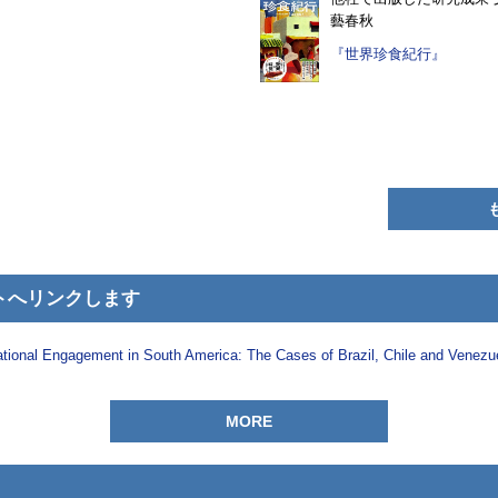
藝春秋
『世界珍食紀行』
へリンクします
ational Engagement in South America: The Cases of Brazil, Chile and Venezue
MORE