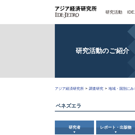
研究活動
ID
研究活動のご紹介
アジア経済研究所
>
調査研究
>
地域・国別にみ
ベネズエラ
研究者
レポート・出版物