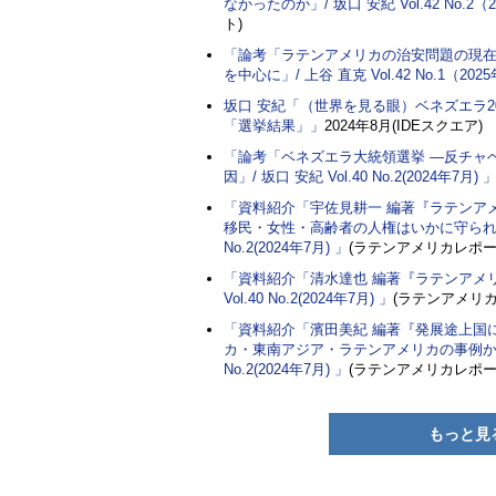
なかったのか」/ 坂口 安紀 Vol.42 No.2（
ト)
「論考「ラテンアメリカの治安問題の現
を中心に」/ 上谷 直克 Vol.42 No.1（202
坂口 安紀
「（世界を見る眼）ベネズエラ2
「選挙結果」」
2024年8月(IDEスクエア)
「論考「ベネズエラ大統領選挙 ―反チャ
因」/ 坂口 安紀 Vol.40 No.2(2024年7月) 
「資料紹介「宇佐見耕一 編著『ラテンア
移民・女性・高齢者の人権はいかに守られるの
No.2(2024年7月) 」
(ラテンアメリカレポー
「資料紹介「清水達也 編著『ラテンアメ
Vol.40 No.2(2024年7月) 」
(ラテンアメリカ
「資料紹介「濱田美紀 編著『発展途上国
カ・東南アジア・ラテンアメリカの事例から考
No.2(2024年7月) 」
(ラテンアメリカレポー
もっと見