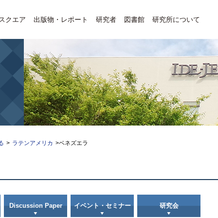
Eスクエア
出版物・レポート
研究者
図書館
研究所について
る
>
ラテンアメリカ
>ベネズエラ
Discussion Paper
イベント・セミナー
研究会