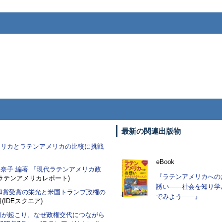
最新の関連出版物
フリカとラテンアメリカの比較に挑戦
eBook
奈子 編著 『現代ラテンアメリカ政
『ラテンアメリカへの
(ラテンアメリカレポート)
誘い――社会を知り学
和賞受賞の栄光と米国トランプ政権の
でみよう――』
月(IDEスクエア)
ー何が起こり、なぜ政権交代につながら