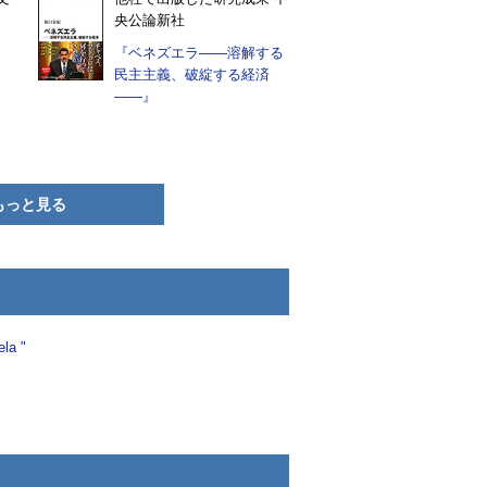
央公論新社
『ベネズエラ――溶解する
民主主義、破綻する経済
――』
もっと見る
la "