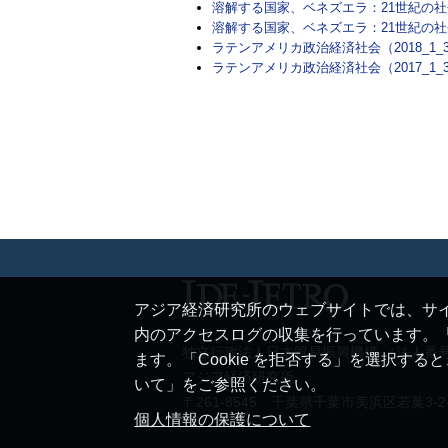
溶解する国家、ベネズエラ：21世紀の社会主義
溶解する国家、ベネズエラ：21世紀の社会主
ラテンアメリカ政治経済社会（2018_1_30
ラテンアメリカ政治経済社会（2017_1_30
アジア経済研究所のウェブサイトでは、サイ
内のアクセスログの収集を行っています。「
独立行政法人日本貿易振興機構 （法人番号 20
ます。「Cookie を拒否する」を選択す
アジア経済研究所
いて」をご参照ください。
〒261-8545 千葉県千葉市美浜区若葉3-2
個人情報の保護について