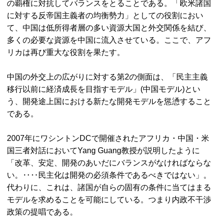
の覇権に対抗してバランスをとることである。「欧米諸国
に対する反帝国主義者の均衡勢力」としての役割におい
て、中国は低所得者層の多い資源大国と外交関係を結び、
多くの必要な資源を中国に流入させている。ここで、アフ
リカは再び重大な役割を果たす。
中国の外交上の広がりに対する第2の側面は、「民主主義
移行以前に経済成長を目指すモデル」(中国モデル)とい
う、開発途上国における新たな開発モデルを慫慂すること
である。
2007年にワシントンDCで開催されたアフリカ・中国・米
国三者対話においてYang Guang教授が説明したように
「改革、安定、開発のあいだにバランスがなければならな
い。‥‥民主化は開発の必須条件であるべきではない」。
代わりに、これは、諸国が自らの固有の条件に当てはまる
モデルを求めることを可能にしている。つまり内政不干渉
政策の提唱である。