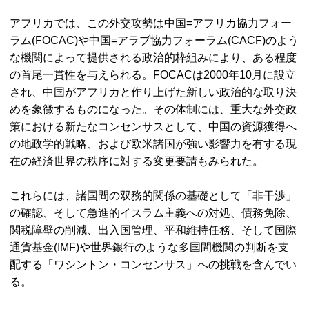
アフリカでは、この外交攻勢は中国=アフリカ協力フォー
ラム(FOCAC)や中国=アラブ協力フォーラム(CACF)のよう
な機関によって提供される政治的枠組みにより、ある程度
の首尾一貫性を与えられる。FOCACは2000年10月に設立
され、中国がアフリカと作り上げた新しい政治的な取り決
めを象徴するものになった。その体制には、重大な外交政
策における新たなコンセンサスとして、中国の資源獲得へ
の地政学的戦略、および欧米諸国が強い影響力を有する現
在の経済世界の秩序に対する変更要請もみられた。
これらには、諸国間の双務的関係の基礎として「非干渉」
の確認、そして急進的イスラム主義への対処、債務免除、
関税障壁の削減、出入国管理、平和維持任務、そして国際
通貨基金(IMF)や世界銀行のような多国間機関の判断を支
配する「ワシントン・コンセンサス」への挑戦を含んでい
る。