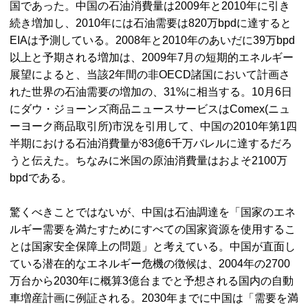
国であった。中国の石油消費量は2009年と2010年に引き
続き増加し、2010年には石油需要は820万bpdに達すると
EIAは予測している。2008年と2010年のあいだに39万bpd
以上と予期される増加は、2009年7月の短期的エネルギー
展望によると、当該2年間の非OECD諸国において計画さ
れた世界の石油需要の増加の、31%に相当する。10月6日
にダウ・ジョーンズ商品ニュースサービスはComex(ニュ
ーヨーク商品取引所)市況を引用して、中国の2010年第1四
半期における石油消費量が83億6千万バレルに達するだろ
うと伝えた。ちなみに米国の原油消費量はおよそ2100万
bpdである。
驚くべきことではないが、中国は石油調達を「国家のエネ
ルギー需要を満たすためにすべての国家資源を使用するこ
とは国家安全保障上の問題」と考えている。中国が直面し
ている潜在的なエネルギー危機の徴候は、2004年の2700
万台から2030年に概算3億台までと予想される国内の自動
車増産計画に例証される。2030年までに中国は「需要を満