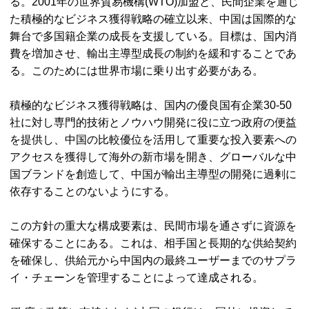
る。2001年の世界貿易機構(WTO)加盟と、民間企業を通じ
た積極的なビジネス獲得戦略の確立以来、中国は国際的な
舞台で多国籍企業の成長を支援している。目標は、国内消
費を増加させ、輸出主導型成長の制約を緩和することであ
る。このためには世界市場に乗り出す必要がある。
積極的なビジネス獲得戦略は、国内の優良国有企業30-50
社に対し専門的技術とノウハウ開発に役に立つ政府の便益
を提供し、中国の比較優位を活用して重要な投入要素への
アクセスを獲得して海外の新市場を開き、グローバルな中
国ブランドを創造して、中国が輸出主導型の開発に過剰に
依存することのないようにする。
この方針の重大な構成要素は、民間市場を通さずに資源を
確保することにある。これは、相手国と長期的な供給契約
を確保し、供給元から中国内の最終ユーザーまでのサプラ
イ・チェーンを管理することによって達成される。