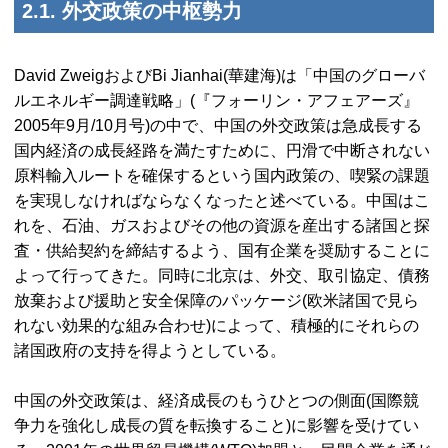
2.1. 外交政策の中枢勢力
David ZweigおよびBi Jianhai(華建海)は「中国のグローバ
ルエネルギー調達戦略」(『フォーリン・アフェアーズ』
2005年9月/10月号)の中で、中国の外交政策は急成長する
国内経済の成長経路を満たすために、円滑で中断されない
原料輸入ルートを確保するという国内政策の、喫緊の課題
を実現しなければならなくなったと述べている。中国はこ
れを、石油、ガスおよびその他の資源を産出する諸国と探
査・供給契約を締結するよう、国有企業を奨励することに
よって行ってきた。同時に北京は、外交、取引協定、債務
放棄および援助と安全保障のパッケージ(欧米諸国で見ら
れない効果的な組み合わせ)によって、積極的にそれらの
諸国政府の支持を得ようとしている。
中国の外交政策は、経済成長のもうひとつの側面(国際競
争力を強化し成長の質を転換すること)に影響を受けてい