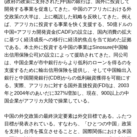
(政府の政策に支持された)中国の銀行は、国外に投資して
開発する事業を促進してきた。中国のアフリカにおける外
交政策の大半は、上に概説した戦略を反映してきた。例え
ば、アフリカに投資する事業を快く支援する、50億ドルの
中国=アフリカ開発資金(CADF)の設立は、国内消費の拡大
に基づく経済成長への移行に経済的焦点を当て始めた証拠
である。本土外に投資する中国の事業はSinosure(中国輸
出信用保険公司)の設立によって援助されてきた。同公司
は、中国企業が市中銀行からより低利のローンを得るのを
支援するために輸出信用保険を提供し、そして中国輸出入
銀行と中国開発銀行(CDB)からの低利融資獲得を可能にす
る。実際、アフリカに対する国外直接投資(FDI)は、2003
年と2004年のあいだに327%増加し、現在、900以上の中
国企業がアフリカ大陸で操業している。
中国の外交政策の最終決定要素は外交目標である。ふたつ
目標が発表されている。すなわち、「ひとつの中国」政策
を支持し台湾を孤立させることと、国際関係における米国