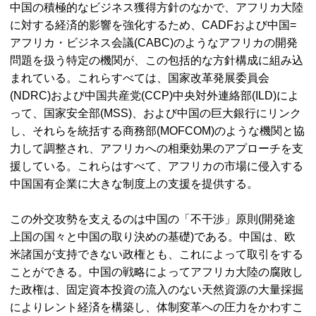
中国の積極的なビジネス獲得方針のなかで、アフリカ大陸
に対する経済的影響を強化するため、CADFおよび中国=
アフリカ・ビジネス会議(CABC)のようなアフリカの開発
問題を扱う特定の機関が、この包括的な方針構成に組み込
まれている。これらすべては、国家改革発展委員会
(NDRC)および中国共産党(CCP)中央対外連絡部(ILD)によ
って、国家安全部(MSS)、および中国の巨大銀行にリンク
し、それらを統括する商務部(MOFCOM)のような機関と協
力して調整され、アフリカへの相乗効果のアプローチを支
援している。これらはすべて、アフリカの市場に侵入する
中国国有企業に大きな制度上の支援を提供する。
この外交攻勢を支えるのは中国の「不干渉」原則(開発途
上国の国々と中国の取り決めの基礎)である。中国は、欧
米諸国が支持できない政権とも、これによって取引をする
ことができる。中国の戦略によってアフリカ大陸の腐敗し
た政権は、固定資本投資の流入のない天然資源の大量採掘
によりレント経済を構築し、体制変革への圧力をかわすこ