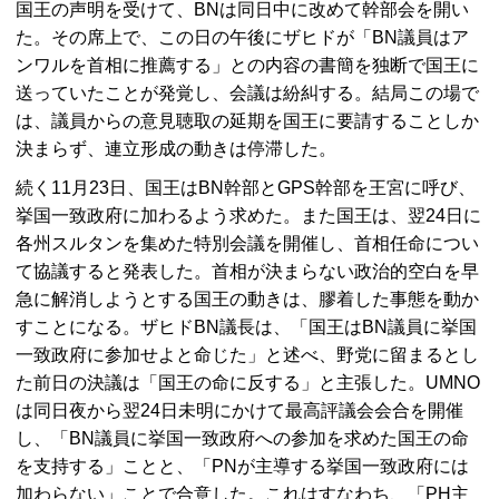
国王の声明を受けて、
BN
は同日中に改めて幹部会を開い
た。その席上で、この日の午後にザヒドが「
BN
議員はア
ンワルを首相に推薦する」との内容の書簡を独断で国王に
送っていたことが発覚し、会議は紛糾する。結局この場で
は、議員からの意見聴取の延期を国王に要請することしか
決まらず、連立形成の動きは停滞した。
続く11月23日、国王は
BN
幹部と
GPS
幹部を王宮に呼び、
挙国一致政府に加わるよう求めた。また国王は、翌24日に
各州スルタンを集めた特別会議を開催し、首相任命につい
て協議すると発表した。首相が決まらない政治的空白を早
急に解消しようとする国王の動きは、膠着した事態を動か
すことになる。ザヒド
BN
議長は、「国王は
BN
議員に挙国
一致政府に参加せよと命じた」と述べ、野党に留まるとし
た前日の決議は「国王の命に反する」と主張した。
UMNO
は同日夜から翌24日未明にかけて最高評議会会合を開催
し、「
BN
議員に挙国一致政府への参加を求めた国王の命
を支持する」ことと、「
PN
が主導する挙国一致政府には
加わらない」ことで合意した。これはすなわち、「
PH
主