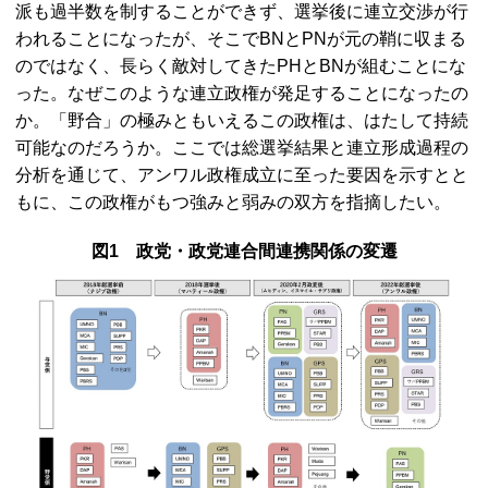
派も過半数を制することができず、選挙後に連立交渉が行
われることになったが、そこで
BN
と
PN
が元の鞘に収まる
のではなく、長らく敵対してきた
PH
と
BN
が組むことにな
った。なぜこのような連立政権が発足することになったの
か。「野合」の極みともいえるこの政権は、はたして持続
可能なのだろうか。ここでは総選挙結果と連立形成過程の
分析を通じて、アンワル政権成立に至った要因を示すとと
もに、この政権がもつ強みと弱みの双方を指摘したい。
図1 政党・政党連合間連携関係の変遷