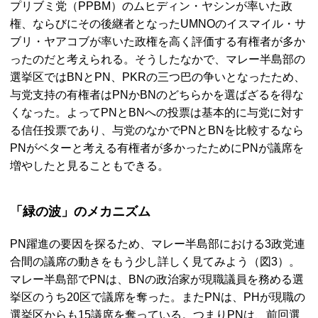
プリブミ党（
PPBM
）のムヒディン・ヤシンが率いた政
権、ならびにその後継者となった
UMNO
のイスマイル・サ
ブリ・ヤアコブが率いた政権を高く評価する有権者が多か
ったのだと考えられる。そうしたなかで、マレー半島部の
選挙区では
BN
と
PN、PKR
の三つ巴の争いとなったため、
与党支持の有権者は
PN
か
BN
のどちらかを選ばざるを得な
くなった。よって
PN
と
BN
への投票は基本的に与党に対す
る信任投票であり、与党のなかで
PN
と
BN
を比較するなら
PN
がベターと考える有権者が多かったために
PN
が議席を
増やしたと見ることもできる。
「緑の波」のメカニズム
PN
躍進の要因を探るため、マレー半島部における3政党連
合間の議席の動きをもう少し詳しく見てみよう（図3）。
マレー半島部で
PN
は、
BN
の政治家が現職議員を務める選
挙区のうち20区で議席を奪った。また
PN
は、
PH
が現職の
選挙区からも15議席を奪っている。つまり
PN
は、前回選