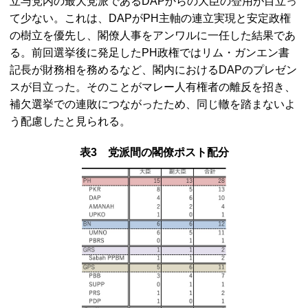
立与党内の最大党派である
DAP
からの大臣の登用が目立っ
て少ない。これは、
DAP
が
PH
主軸の連立実現と安定政権
の樹立を優先し、閣僚人事をアンワルに一任した結果であ
る。前回選挙後に発足した
PH
政権ではリム・ガンエン書
記長が財務相を務めるなど、閣内における
DAP
のプレゼン
スが目立った。そのことがマレー人有権者の離反を招き、
補欠選挙での連敗につながったため、同じ轍を踏まないよ
う配慮したと見られる。
表3 党派間の閣僚ポスト配分