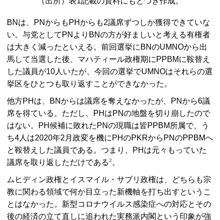
（出所）表1記載の資料にもとづき作成。
BN
は、
PN
からも
PH
からも2議席ずつしか獲得できていな
い。与党として
PN
より
BN
の方が好ましいと考える有権者
は大きく減ったといえる。前回選挙に
BN
の
UMNO
から出
馬して当選した後、マハティール政権期に
PPBM
に鞍替え
した議員が10人いたが、今回の選挙で
UMNO
はそれらの選
挙区をひとつも取り返すことができなかった。
他方
PH
は、
BN
からは議席を奪えなかったが、
PN
から6議
席を得ている。ただし、
PH
は
PN
の地盤を切り崩したので
はない。
PH
候補に敗れた
PN
の現職は皆
PPBM
所属で、う
ち4人は2020年2月政変を機に
PH
の
PKR
から
PN
の
PPBM
へ
と鞍替えした議員である。つまり、
PH
は元々もっていた
2
議席を取り返しただけである
。
ムヒディン政権とイスマイル・サブリ政権は、どちらも宗
教に関わる領域で何か目立った新機軸を打ち出すというこ
とはなかった。新型コロナウイルス感染症への対応とその
後の経済の立て直しに追われた実務派内閣という印象が強