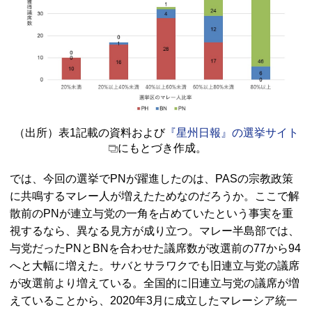
（出所）表1記載の資料および
『星州日報』の選挙サイト
にもとづき作成。
では、今回の選挙で
PN
が躍進したのは、
PAS
の宗教政策
に共鳴するマレー人が増えたためなのだろうか。ここで解
散前の
PN
が連立与党の一角を占めていたという事実を重
視するなら、異なる見方が成り立つ。マレー半島部では、
与党だった
PN
と
BN
を合わせた議席数が改選前の77から94
へと大幅に増えた。サバとサラワクでも旧連立与党の議席
が改選前より増えている。全国的に旧連立与党の議席が増
えていることから、2020年3月に成立したマレーシア統一