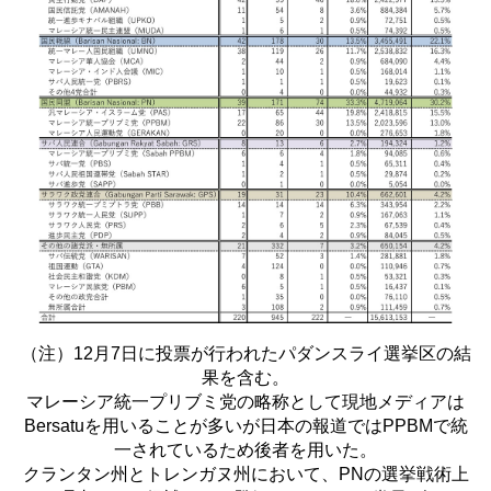
（注）12月7日に投票が行われたパダンスライ選挙区の結
果を含む。
マレーシア統一プリブミ党の略称として現地メディアは
Bersatu
を用いることが多いが日本の報道では
PPBM
で統
一されているため後者を用いた。
クランタン州とトレンガヌ州において、
PN
の選挙戦術上