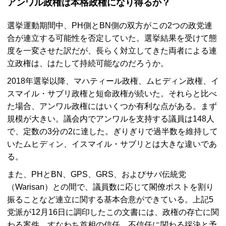
アンワル政権は本格政権になり得るか？
選挙運動期間中、
PH
側と
BN
側の双方がこの2つの政党連
合が連立する可能性を否定していた。選挙結果を受けて態
度を一変させた訳だが、長らく対立してきた両者による連
立政権は、はたして持続可能なのだろうか。
2018年選挙以降、マハティール政権、ムヒディン政権、イ
スマイル・サブリ政権と短命政権が続いた。それらと比べ
た場合、アンワル政権にはいくつか有利な点がある。まず
規模が大きい。議会内でアンワルを支持する議員は148人
で、定数の3分の2に達した。ぎりぎりで過半数を維持して
いたムヒディン、イスマイル・サブリとは大きな違いであ
る。
また、
PH
と
BN、GPS、GRS
、およびサバ伝統党
（
Warisan
）との間で、議員数に応じて閣僚ポストを割り
振ることなど連立に関する基本合意ができている。上記5
党派が12月16日に調印したこの文書には、政権の存亡に関
わる案件、すなわち首相の信任、不信任に関わる採決と予