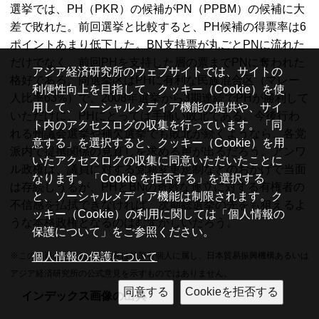
選挙では、
PH（PKR）
の候補が
PN（PPBM）
の候補に大
差で敗れた。前回選挙と比較すると、
PH
候補の得票率は6
ポイントあまり低下した。
BN
支持票が丸ごと
PN
に流れた
だけでなく、前回
PH
を支持した層の票まで
PN
に奪われた
アジア経済研究所のウェブサイトでは、サイトの
格好である。同選挙区は
PH
に有利な民族混合区（マレー
利便性向上を目指して、クッキー（Cookie）を使
人比率63%）で、2008年選挙から3期連続で
PH
が勝利して
用して、ソーシャルメディア機能の提供や、サイ
いただけに、
PH
にとっては手痛い敗北である。今後行わ
ト内のアクセスログの収集を行っています。「同
れる州議会選挙や補欠選挙でも敗北が続くようなら、各党
意する」を選択すると、クッキー（Cookie）を用
派内で提携関係の見直しを求める声が出るだろう。アンワ
いたアクセスログの収集に同意いただいたことに
ル政権は、議員に対する党籍変更規制などのおかげで当面
なります。「Cookie を拒否する」を選択する
は存続しうるが、
PH
と
BN
の奇妙な連立に対する有権者の
と、ソーシャルメディア機能は制限されます。ク
不信感を払拭できなければ、次期総選挙の先をも狙えるよ
ッキー（Cookie）の利用に関しては「個人情報の
うな本格政権となるのはむずかしいだろう。
保護について」をご参照ください。
※この記事の内容および意見は執筆者個人に属し、日本貿易振興機構あるいは
個人情報の保護について
アジア経済研究所の公式意見を示すものではありません。
インデックス画像の出典