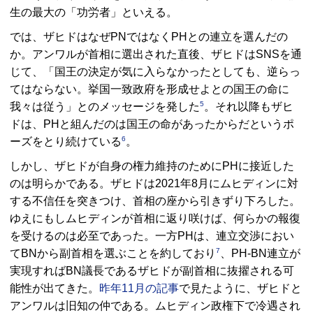
生の最大の「功労者」といえる。
では、ザヒドはなぜ
PN
ではなく
PH
との連立を選んだの
か。アンワルが首相に選出された直後、ザヒドは
SNS
を通
じて、「国王の決定が気に入らなかったとしても、逆らっ
てはならない。挙国一致政府を形成せよとの国王の命に
5
我々は従う」とのメッセージを発した
。それ以降もザヒ
ドは、
PH
と組んだのは国王の命があったからだというポ
6
ーズをとり続けている
。
しかし、ザヒドが自身の権力維持のために
PH
に接近した
のは明らかである。ザヒドは2021年8月にムヒディンに対
する不信任を突きつけ、首相の座から引きずり下ろした。
ゆえにもしムヒディンが首相に返り咲けば、何らかの報復
を受けるのは必至であった。一方
PH
は、連立交渉におい
7
て
BN
から副首相を選ぶことを約しており
、
PH-BN
連立が
実現すれば
BN
議長であるザヒドが副首相に抜擢される可
能性が出てきた。
昨年11月の記事
で見たように、ザヒドと
アンワルは旧知の仲である。ムヒディン政権下で冷遇され