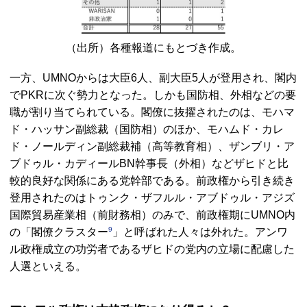
（出所）各種報道にもとづき作成。
一方、
UMNO
からは大臣6人、副大臣5人が登用され、閣内
で
PKR
に次ぐ勢力となった。しかも国防相、外相などの要
職が割り当てられている。閣僚に抜擢されたのは、モハマ
ド・ハッサン副総裁（国防相）のほか、モハムド・カレ
ド・ノールディン副総裁補（高等教育相）、ザンブリ・ア
ブドゥル・カディール
BN
幹事長（外相）などザヒドと比
較的良好な関係にある党幹部である。前政権から引き続き
登用されたのはトゥンク・ザフルル・アブドゥル・アジズ
国際貿易産業相（前財務相）のみで、前政権期に
UMNO
内
9
の「閣僚クラスター
」と呼ばれた人々は外れた。アンワ
ル政権成立の功労者であるザヒドの党内の立場に配慮した
人選といえる。