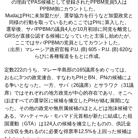
の理由で
PAS
候補として登録された
PPBM
党員5人は
PPBM
側にカウントした。
Muda
は
PH
に未加盟だが、選挙協力を行うなど加盟政党と
同様の行動を取っているためここでは
PH
に算入した。
選挙後、サバ
PPBM
の議員4人が10月初頭に同党を離党し
GRS
が直接公認する候補になっていたと主張し始めたが、
ここではサバ
PPBM
の党員としてカウントした。
（出所）マレーシア政府官報 P.U. (B) 605－P.U. (B) 620な
らびに各種報道をもとに作成。
定数222のうち、マレー半島部の165議席をめぐっては、
おもに3つの政党連合、すなわち
PH
と
BN、PN
の候補によ
る争いとなった。一方、サバ（26議席）とサラワク（31議
席）ではそれぞれの地方政党が中心的存在であり、そこへ
ほぼすべての選挙区に候補を擁立した
PH
が絡む展開にな
った。その他の政党や無所属候補のほとんどは泡沫候補で
ある。マハティール・モハマド元首相が新たに結成した祖
国運動（
GTA
）は124人の候補を擁立したものの、供託金
の没収を免れるのに必要な得票率12.5%を上回った候補は