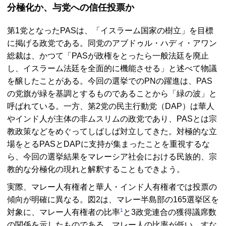
分極化か、与党への信任投票か
第1党となった
PAS
は、「イスラーム国家の樹立」を目標
に掲げる政党である。同党のアブドゥル・ハディ・アワン
総裁は、かつて「
PAS
が政権をとったら一般法廷を廃止
し、イスラーム法廷を全面的に機能させる」と述べて物議
を醸したことがある。今回の選挙での
PN
の躍進は、
PAS
の党旗が緑を基調とするものであることから「緑の波」と
呼ばれている。一方、第2党の民主行動党（
DAP
）は華人
やインド人が主体の非ムスリムの政党であり、
PAS
とは宗
教政策などをめぐってしばしば対立してきた。対極的な立
場をとる
PAS
と
DAP
に支持が集まったことを重視するな
ら、今回の選挙結果をマレーシア社会における民族的、宗
教的な分極化の現れと解釈することもできよう。
実際、マレー人有権者と華人・インド人有権者では投票の
傾向が明確に異なる。図2は、マレー半島部の165選挙区を
1
対象に、マレー人有権者の比率
と3政党連合の獲得議席数
の関係を示したものである。マレー人の比率が低い、すな