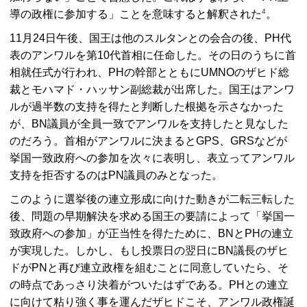
4
導の政権に参加する」ことを意味すると解釈された
。
11月24日午後、国王は他のスルタンとの会合の後、
PH
代
表のアンワルを第10代首相に任命した。その日のうちに首
相就任式が行われ、
PH
の幹部とともに
UMNO
のザヒド総
裁とモハマド・ハッサン副総裁が出席した。国王はアンワ
ルが過半数の支持を得たと判断した根拠を示さなかった
が、
BN
議員が全員一致でアンワルを支持したと見なした
のだろう。首相がアンワルに決まると
GPS、GRS
などが
挙国一致政府への参加を次々に表明し、表立ってアンワル
支持を拒否するのは
PN
議員のみとなった。
このように選挙後の連立形成に向けた動きが二転三転した
後、問題の早期解決を求める国王の要請によって「挙国一
致政府への参加」が正当性を得たために、
BN
と
PH
の連立
が実現した。しかし、もし投票日の翌日に
BN
議長のザヒ
ドが
PN
と再び連立政権を組むことに同意していたら、そ
の時点であっさり決着がついたはずである。
PH
との連立
に向けて粘り強く事を運んだザヒドこそ、アンワル政権誕