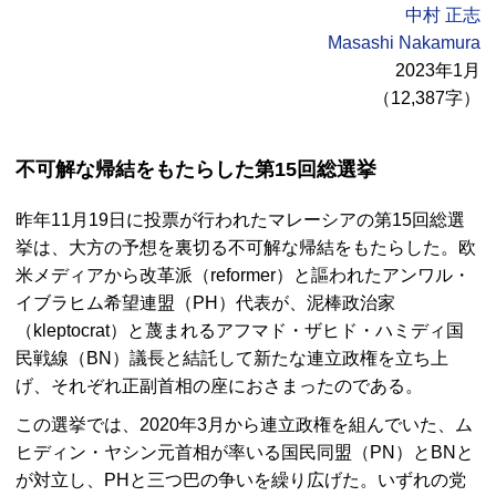
中村 正志
Masashi Nakamura
2023年1月
（12,387字）
不可解な帰結をもたらした第15回総選挙
昨年11月19日に投票が行われたマレーシアの第15回総選
挙は、大方の予想を裏切る不可解な帰結をもたらした。欧
米メディアから改革派（
reformer
）と謳われたアンワル・
イブラヒム希望連盟（
PH
）代表が、泥棒政治家
（
kleptocrat
）と蔑まれるアフマド・ザヒド・ハミディ国
民戦線（
BN
）議長と結託して新たな連立政権を立ち上
げ、それぞれ正副首相の座におさまったのである。
この選挙では、2020年3月から連立政権を組んでいた、ム
ヒディン・ヤシン元首相が率いる国民同盟（
PN
）と
BN
と
が対立し、
PH
と三つ巴の争いを繰り広げた。いずれの党