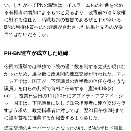
い。したがって
PN
の躍進は、イスラーム化の推進を求め
る有権者の増加によるものと見るより、改選前の連立政権
に対する信任と、汚職裁判の被告であるザヒドが率いる
BN
の利権体質への忌避感が合わさった結果と見るのが妥
当ではないだろうか。
PH-BN
連立が成立した経緯
今回の選挙では単独で下院の過半数を制する党派が現れな
かったため、選挙後に政党間の連立交渉が行われた。マレ
ーシアでは、国王が「下院議員の過半数の信任を得そうな
議員」を自らの判断で首相に任命する［憲法43条(2)
(a)］。投票日翌日の11月20日にアブドラ・アフマド・シ
ャー国王は、下院議長に対して政党指導者に連立交渉を促
すよう求め、政党指導者に対しては、翌21日午後2時まで
に誰を首相に推薦するか報告するよう命じた。
連立交渉のキーパーソンとなったのは、
BN
のザヒド議長