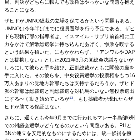
局、判決がどちらに転んでも政権はやっかいな問題を抱え
ることになる。
ザヒドが
UMNO
総裁の立場を保てるかという問題もある。
UMNO
は今年半ばまでに役員選挙を行う予定である。ザヒ
ドら現執行部の指導者は、イスマイル・サブリ前首相に圧
力をかけて解散総選挙に持ち込んだあげく、惨敗を喫する
という結果を招いた。にもかかわらず、「アンワルや
DAP
とは提携しない」とした2021年3月の党総会決議をないが
しろにして彼らと手を結び、正副総裁がともに閣僚の座を
手に入れた。その彼らを、中央役員選挙の投票権をもつ16
万人あまりの党地方幹部たちは支持するだろうか。ザヒド
派の幹部は総裁選と副総裁選を対抗馬のいない無投票選出
13
にするべく動き始めているが
、もし挑戦者が現れたらザ
ヒドが勝てる保証はない。
さらに、遅くとも今年9月までに行われるマレー半島部6州
での州議会選挙がどうなるのかという問題がある。
PH
と
BN
の連立を安定的なものにするためには、統一候補を擁