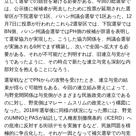
立して選挙での競合を避ける必要がある。今回の総選挙で
は、公示後に候補者が死去したために投票が延期された選
挙区が下院選挙で1区、パハン州議会選挙で1区あった。12
月7日に投票が行われたこれら2選挙区では、下院選挙では
BN
側、パハン州議会選挙では
PH
側の候補が辞退を表明し
て選挙協力が実現した。こうした協力関係を、州議会選挙
が実施される6州でまず構築し、次いで全国へ拡大する必
要がある。それが不可能だと判明すれば、旧連立与党がそ
うであったように、その時点で新たな連立与党も深刻な内
部対立を抱えることになろう。
選挙戦などで
PN
からの攻勢を受けたとき、連立与党の結
束が揺らぐ可能性もある。今回の連立組み替えによって、
与野党間関係は与党側がさまざまな民族政党の連立である
のに対し、野党側はマレー・ムスリムの政党という構図に
なった。2018年選挙後に同様の状況になった際には、野党
の
UMNO
と
PAS
が結託して人種差別撤廃条約（
ICERD
）へ
の批准に反対する街頭デモを実施するなど、民族問題を積
極的に争点化した。それが一因となって補欠選挙での与党