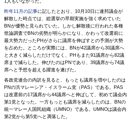
1人もいなかった。
昨年11月の記事
に記したとおり、10月10日に連邦議会が
解散した時点では、総選挙の早期実施を強く求めていた
BN
が優勢と見られていた。しかし解散後に行われた各種
世論調査で
BN
の劣勢が明らかになり、かわって改選前に
最大勢力だった
PH
がさらに議席を伸ばすとの予測が大勢
を占めた。ところが実際には、
BN
が42議席から30議席へ
と大きく減らしただけでなく、
PH
もまた91議席から82議
席まで減らした。伸びたのは
PN
であり、39議席から74議
席へと予想を超える躍進を遂げた。
各政党連合の内訳を見ると、もっとも議席を増やしたのは
PN
の汎マレーシア・イスラーム党（
PAS
）である。
PAS
は改選前の17議席から44議席へと伸ばして、初めて議会内
第1党となった。一方もっとも議席を減らしたのは、
BN
の
統一マレー人国民組織（
UMNO
）である。
UMNO
は議会内
第2党から第5党へと凋落した。