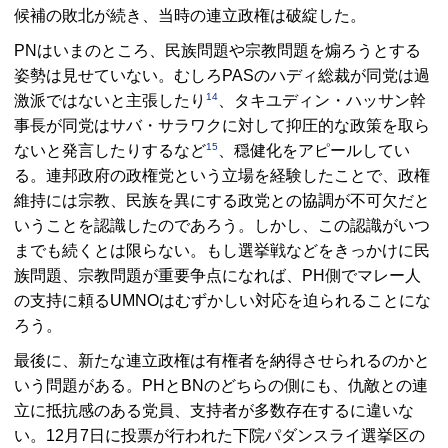
候補の敗北が続き、当時の連立政権は破綻した。
PN
はいまのところ、民族問題や宗教問題を煽ろうとする
姿勢は見せていない。むしろ
PAS
のハディ総裁が同党は過
14
激派ではないと主張したり
、タキユディン・ハッサン幹
事長が同党はサバ・サラワクに対して抑圧的な政策を取ら
15
ないと発言したりするなど
、穏健化をアピールしてい
る。連邦政府の政権党という立場を経験したことで、政権
維持には宗教、民族を異にする政党との協調が不可欠だと
いうことを認識したのであろう。しかし、この認識がいつ
までも続くとは限らない。もし選挙戦などをきっかけに民
族問題、宗教問題が重要争点になれば、
PH
側でマレー人
の支持に頼る
UMNO
はむずかしい対応を迫られることにな
ろう。
最後に、新たな連立政権は有権者を納得させられるのかと
いう問題がある。
PH
と
BN
のどちらの側にも、仇敵との連
立に抵抗感のある党員、支持者が多数存在するに違いな
い。12月7日に投票が行われた下院パダンスライ選挙区の