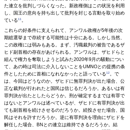
た連立を批判しづらくなった。新政権側はこの状況を利用
し、国王の意向を持ち出して批判を封じる言動を取り始め
11
ている
。
これらの好条件に支えられて、アンワル政権が5年後の次
期総選挙まで存続する可能性は十分にある。しかし当然、
この政権には弱みもある。まず、汚職裁判の被告であるザ
ヒド副首相の存在があげられる。アンワルは、ザヒドらと
組んで権力を奪取しようと試みた2020年9月の騒動につい
て、あの時は司法に介入しないことを
UMNO
との提携の条
12
件としたために首相になれなかったと語っている
。で
は、今回はどうなのか。ザヒドに無罪判決が出た場合、公
正な裁判が行われたと国民は信じるだろうか。あるいは有
罪判決が出たとしたらどうか。刑が確定するまでは有罪で
はないとアンワルは述べているが、ザヒドに有罪判決が出
ても副首相を続けさせるのだろうか。続投させた場合、国
民はそれを許すだろうか。逆に有罪判決を理由にザヒドを
解任した場合、
BN
との連立は維持できるだろうか。結