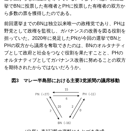
挙で
BN
に投票した有権者と
PH
に投票した有権者の双方か
ら多数の票を獲得したのである。
前回選挙までの
BN
は独立以来唯一の政権党であり、
PH
は
野党として政権を監視し、ガバナンスの改善を図る役割を
担っていた。2020年に発足した
PN
が今回の選挙で
BN
と
PH
の双方から議席を奪取できたのは、
BN
のオルタナティ
ブとして政府と社会をつなぐ役割を果たすことと、
PH
の
オルタナティブとしてガバナンス改善に努めることの双方
を期待されたからではないだろうか。
図3 マレー半島部における主要3党派間の議席移動