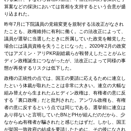
算案などの採決においては首相を支持するという合意が盛
り込まれた。
昨年7月に下院議員の党籍変更を規制する法改正がなされ
たことも、政権維持に有利に働く。この法改正によって、
議員が選挙に当選したときに所属していた政党を離党した
場合には議員資格を失うことになった 。2020年2月の政変
ではアズミン・アリ
PKR
副総裁らが鞍替えしたことがムヒ
ディン政権誕生につながったが、法改正によって同様の事
態が再発するリスクは低下した。
政権の正統性の点では、国王の要請に応えるために連立し
たという体裁が取れたことは非常に大きい。連立の大幅な
組み替えから生まれたムヒディン政権は、有権者の意に反
する「裏口政権」だと批判された。アンワル政権も、有権
者の意に反するという点では同じである。選挙前に連立は
あり得ないと言明していた
BN
と
PH
が組んだのだから、少
なからぬ有権者が騙されたと感じたはずだ。しかし、国王
が挙国一致政府の結成を要請したために、その後になされ