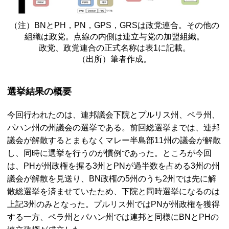
（注）
BN
と
PH，PN，GPS，GRS
は政党連合。その他の
組織は政党。点線の内側は連立与党の加盟組織。
政党、政党連合の正式名称は表1に記載。
（出所）筆者作成。
選挙結果の概要
今回行われたのは、連邦議会下院とプルリス州、ペラ州、
パハン州の州議会の選挙である。前回総選挙までは、連邦
議会が解散するとまもなくマレー半島部11州の議会が解散
し、同時に選挙を行うのが慣例であった。ところが今回
は、
PH
が州政権を握る3州と
PN
が過半数を占める3州の州
議会が解散を見送り、
BN
政権の5州のうち2州では先に解
散総選挙を済ませていたため、下院と同時選挙になるのは
上記3州のみとなった。プルリス州では
PN
が州政権を獲得
する一方、ペラ州とパハン州では連邦と同様に
BN
と
PH
の