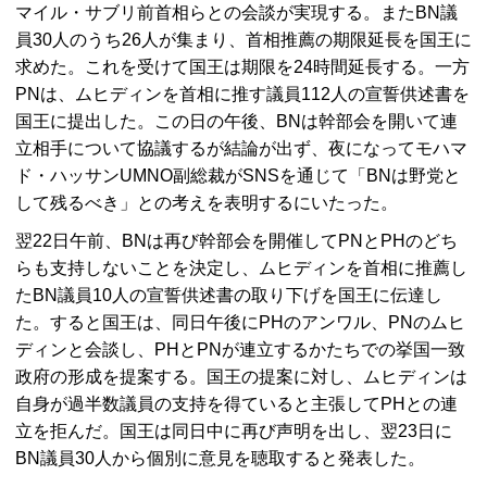
マイル・サブリ前首相らとの会談が実現する。また
BN
議
員30人のうち26人が集まり、首相推薦の期限延長を国王に
求めた。これを受けて国王は期限を24時間延長する。一方
PN
は、ムヒディンを首相に推す議員112人の宣誓供述書を
国王に提出した。この日の午後、
BN
は幹部会を開いて連
立相手について協議するが結論が出ず、夜になってモハマ
ド・ハッサン
UMNO
副総裁が
SNS
を通じて「
BN
は野党と
して残るべき」との考えを表明するにいたった。
翌22日午前、
BN
は再び幹部会を開催して
PN
と
PH
のどち
らも支持しないことを決定し、ムヒディンを首相に推薦し
た
BN
議員10人の宣誓供述書の取り下げを国王に伝達し
た。すると国王は、同日午後に
PH
のアンワル、
PN
のムヒ
ディンと会談し、
PH
と
PN
が連立するかたちでの挙国一致
政府の形成を提案する。国王の提案に対し、ムヒディンは
自身が過半数議員の支持を得ていると主張して
PH
との連
立を拒んだ。国王は同日中に再び声明を出し、翌23日に
BN
議員30人から個別に意見を聴取すると発表した。