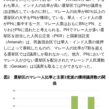
わち華人、インド人の比率が高い選挙区では
PH
が議席を
ほぼ独占しているのに対し、マレー人の比率が80％以上の
選挙区の大半を
PN
が獲得している。華人・インド人の票
が
PH
に集中する一方、マレー人票はおもに
BN
と
PN
、と
りわけ
PN
に流れたと考えられる。
PH
でマレー人が多い選
挙区を担当した人民公正党（
PKR
）と国家信託党
（
Amanah
）は、民族混合区では華人・インド人票の後押
しによって善戦したものの、マレー人の比率が7割を超え
る選挙区では2議席しか取れなかった。他方、
PN
において
マレー人が少ない選挙区を配分されたマレーシア人民運動
党（
Gerakan
）は1議席も取ることができなかった。
図2 選挙区のマレー人比率と主要3党派の獲得議席数の関
係