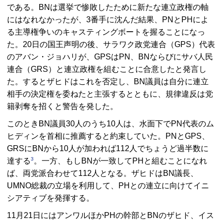
である。
BN
は選挙で惨敗したために新たな連立政権の軸
にはなれなかったが、3番手に沈んだ結果、
PN
と
PH
によ
る主導権争いのキャスティングボートを握ることになっ
た。20日の国王声明の後、サラワク政党連合（
GPS
）代表
のアバン・ジョハリが、
GPS
は
PN
、
BN
ならびにサバ人民
連合（
GRS
）と連立政権を組むことに合意したと発言し
た。するとザヒドはこれを否定し、
BN
議員は自分に連立
相手の決定権を委ねたと主張するとともに、規律違反は党
籍剥奪を招くと警告を発した。
このとき
BN
議員30人のうち10人は、水面下で
PN
代表のム
ヒディンを首相に推薦すると約束していた。
PN
と
GPS、
GRS
に
BN
から10人が加われば112人でちょうど過半数に
3
達する
。一方、もし
BN
が一致してPHと組むことになれ
ば、両党派合わせて112人となる。ザヒドは
BN
議長、
UMNO
総裁の立場を利用して、
PH
との連立に向けてイニ
シアティブを発揮する。
11月21日にはアンワルほか
PH
の幹部と
BN
のザヒド、イス