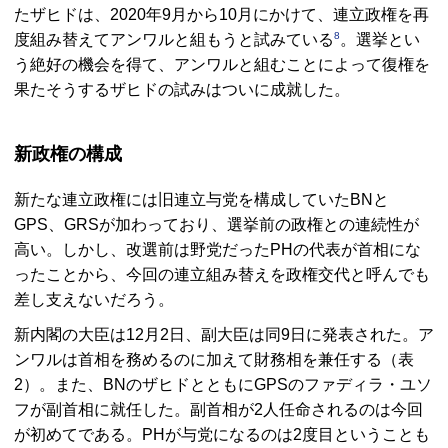
たザヒドは、2020年9月から10月にかけて、連立政権を再
8
度組み替えてアンワルと組もうと試みている
。選挙とい
う絶好の機会を得て、アンワルと組むことによって復権を
果たそうするザヒドの試みはついに成就した。
新政権の構成
新たな連立政権には旧連立与党を構成していた
BN
と
GPS、GRS
が加わっており、選挙前の政権との連続性が
高い。しかし、改選前は野党だった
PH
の代表が首相にな
ったことから、今回の連立組み替えを政権交代と呼んでも
差し支えないだろう。
新内閣の大臣は12月2日、副大臣は同9日に発表された。ア
ンワルは首相を務めるのに加えて財務相を兼任する（表
2）。また、
BN
のザヒドとともに
GPS
のファディラ・ユソ
フが副首相に就任した。副首相が2人任命されるのは今回
が初めてである。
PH
が与党になるのは2度目ということも