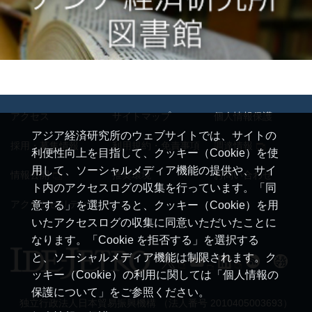
アクセス
サイトマップ
個人情報保護
アジア経済研究所のウェブサイトでは、サイトの
採用・募集情報
利用規約・免責事項
調達情報
利便性向上を目指して、クッキー（Cookie）を使
用して、ソーシャルメディア機能の提供や、サイ
情報公開
推奨環境
お問い合わせ
ト内のアクセスログの収集を行っています。「同
アクセシビリティ
意する」を選択すると、クッキー（Cookie）を用
いたアクセスログの収集に同意いただいたことに
なります。「Cookie を拒否する」を選択する
と、ソーシャルメディア機能は制限されます。ク
ッキー（Cookie）の利用に関しては「個人情報の
保護について」をご参照ください。
独立行政法人日本貿易振興機構 （法人番号 2010405003693）