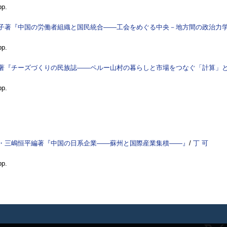
pp.
子著『中国の労働者組織と国民統合――工会をめぐる中央－地方間の政治力
pp.
著『チーズづくりの民族誌――ペルー山村の暮らしと市場をつなぐ「計算」
pp.
・三嶋恒平編著『中国の日系企業――蘇州と国際産業集積――』
/
丁 可
pp.