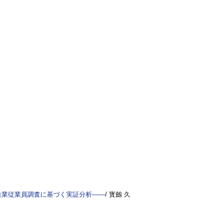
造業従業員調査に基づく実証分析――
/ 寳劔 久