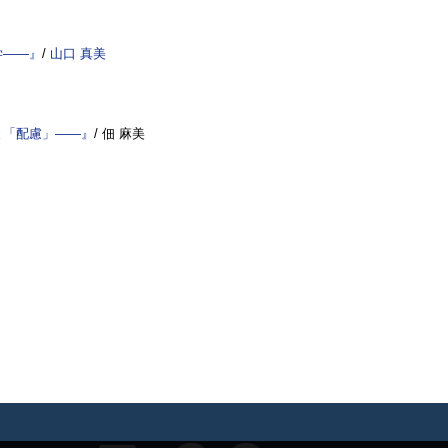
学――』
/
山口 真美
と「配慮」――』
/ 佃 麻美