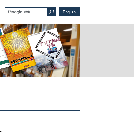
English
載。