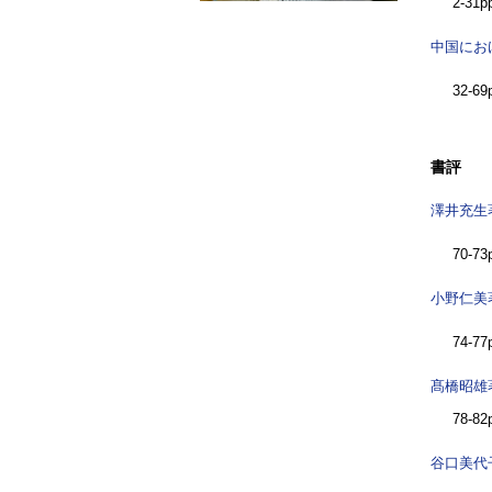
2-31p
中国にお
32-69
書評
澤井充生
70-73
小野仁美
74-77
髙橋昭雄
78-82
谷口美代