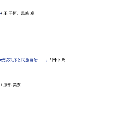
―
/ 王 子恒、黒崎 卓
の伝統秩序と民族自治――』
/ 田中 周
』
/ 服部 美奈