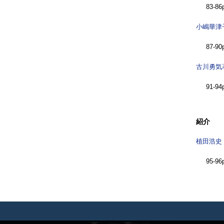
83-86
小嶋華津
87-90
古川勇気
91-94
紹介
植田浩史
95-96