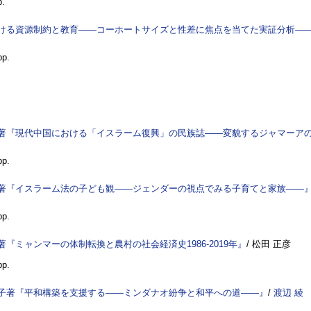
p.
ける資源制約と教育――コーホートサイズと性差に焦点を当てた実証分析―
pp.
著『現代中国における「イスラーム復興」の民族誌――変貌するジャマーア
pp.
著『イスラーム法の子ども観――ジェンダーの視点でみる子育てと家族――
pp.
著『ミャンマーの体制転換と農村の社会経済史1986-2019年』
/ 松田 正彦
pp.
子著『平和構築を支援する――ミンダナオ紛争と和平への道――』
/
渡辺 綾