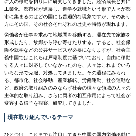
に人の移動を切り口に研究してきました。経済成長と共に
工業化、都市化が進展し、進学や就職という形で人々が都
市に集まるのはどの国にも普遍的な現象ですが、そのあり
方にその国、その社会それぞれの歴史や特徴が現れます。
労働者が仕事を求めて地域間を移動する。滞在先で家族を
形成したり、故郷から呼び寄せたりする。すると、社会保
障や就学などの公共サービスが必要になりますが、社会主
義中国ではこれらは戸籍制度に基づいており、自由に移動
する人々に対応していなかったのを、人々はこれまでいろ
いろな形で克服、対処してきました。その過程にみられ
る、都市化、社会移動、産業移転、労働運動、社会運動な
ど、政府の取り組みのみならず社会の様々な領域の人々の
主体的な取り組み、さらに両者の相互作用によって社会が
変容する様子を観察、研究してきました。
現在取り組んでいるテーマ
ひとつは、これまでも注目してきた中国の国内労働移動に