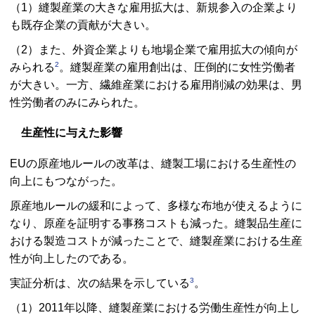
（1）縫製産業の大きな雇用拡大は、新規参入の企業より
も既存企業の貢献が大きい。
（2）また、外資企業よりも地場企業で雇用拡大の傾向が
2
みられる
。縫製産業の雇用創出は、圧倒的に女性労働者
が大きい。一方、繊維産業における雇用削減の効果は、男
性労働者のみにみられた。
生産性に与えた影響
EUの原産地ルールの改革は、縫製工場における生産性の
向上にもつながった。
原産地ルールの緩和によって、多様な布地が使えるように
なり、原産を証明する事務コストも減った。縫製品生産に
おける製造コストが減ったことで、縫製産業における生産
性が向上したのである。
3
実証分析は、次の結果を示している
。
（1）2011年以降、縫製産業における労働生産性が向上し