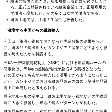
縫製品輸出の拡大は、雇用規模にも影響を及ぼしてい
る。正式に登録されている縫製企業では、正規雇用の
労働者が増加した。その多くは女性労働者である。
縫製工場では、工場の生産性も改善した。
激増する中国からの繊維輸入
今回は、筆者が別稿でおこなった実証分析の結果をもと
に、縫製品の輸出拡大がカンボジアの産業にどのような影
響を与えたのかを解説する。
EUの一般特恵貿易制度（GSP）における原産地ルールの
簡素化は、EU向け縫製品輸出が急増する契機となった。
どの国からでも布地を輸入して活用できるようになったこ
とが、カンボジアにおける縫製品製造のコスト削減や品質
向上に寄与したと考えられる。
原産地ルールの変更は、縫製工場で使う布地などの国際調
達に大きく影響し、布地の輸入パターンが変化した。
縫製品を作るには、布地など繊維製品を中間財として使用