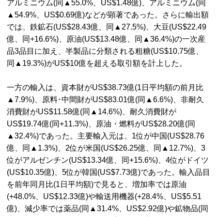
アルミニウム(同▲55.0%、US$1.48億)、アルミニウム(同
▲54.9%、US$0.69億)などが顕著であった。さらに輸出額
では、鉄鉱石(US$28.43億、同▲27.5%)、大豆(US$22.49
億、同+16.6%)、原油(US$13.48億、同▲36.4%)の一次産
品3品目に加え、半製品に分類される粗糖(US$10.75億、
同▲19.3%)がUS$10億を超える取引額を計上した。
一方の輸入は、資本財がUS$38.73億(1日平均額の前月比
▲7.9%)、原料･中間財がUS$83.01億(同▲6.6%)、非耐久
消費財がUS$11.58億(同▲14.6%)、耐久消費財が
US$19.74億(同+11.3%)、原油・燃料がUS$28.20億(同
▲32.4%)であった。主要輸入元は、1位が中国(US$28.76
億、同▲1.3%)、2位が米国(US$26.25億、同▲12.7%)、3
位がアルゼンチン(US$13.34億、同+15.6%)、4位がドイツ
(US$10.35億)、5位が韓国(US$7.73億)であった。輸入品目
を前年同月比(1日平均額)で見ると、増加率では原油
(+48.0%、US$12.33億)や輸送用機器(+28.4%、US$5.51
億)、減少率では薬品(同▲31.4%、US$2.92億)や鉱物品(同