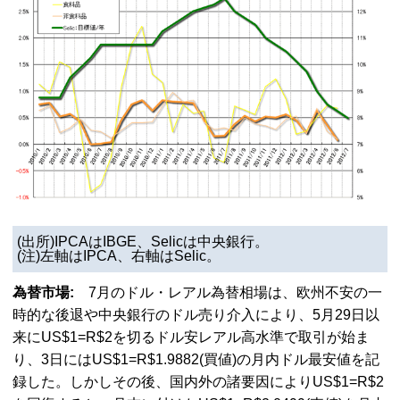
(出所)IPCAはIBGE、Selicは中央銀行。
(注)左軸はIPCA、右軸はSelic。
為替市場:
7月のドル・レアル為替相場は、欧州不安の一
時的な後退や中央銀行のドル売り介入により、5月29日以
来にUS$1=R$2を切るドル安レアル高水準で取引が始ま
り、3日にはUS$1=R$1.9882(買値)の月内ドル最安値を記
録した。しかしその後、国内外の諸要因によりUS$1=R$2