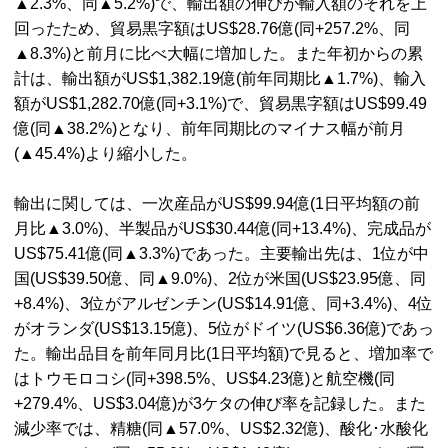
▲2.3%、同▲5.2%)で、輸出額の伸びが輸入額のそれを上
回ったため、貿易黒字額はUS$28.76億(同+257.2%、同
▲8.3%)と前月に比べ大幅に増加した。また年初からの累
計は、輸出額がUS$1,382.19億(前年同期比▲1.7%)、輸入
額がUS$1,282.70億(同+3.1%)で、貿易黒字額はUS$99.49
億(同▲38.2%)となり、前年同期比のマイナス幅が前月
(▲45.4%)より縮小した。
輸出に関しては、一次産品がUS$99.94億(1日平均額の前
月比▲3.0%)、半製品がUS$30.44億(同+13.4%)、完成品が
US$75.41億(同▲3.3%)であった。主要輸出先は、1位が中
国(US$39.50億、同▲9.0%)、2位が米国(US$23.95億、同
+8.4%)、3位がアルゼンチン(US$14.91億、同+3.4%)、4位
がオランダ(US$13.15億)、5位がドイツ(US$6.36億)であっ
た。輸出品目を前年同月比(1日平均額)で見ると、増加率で
はトウモロコシ(同+398.5%、US$4.23億)と航空機(同
+279.4%、US$3.04億)が3ケタの伸び率を記録した。また
減少率では、精糖(同▲57.0%、US$2.32億)、酸化･水酸化