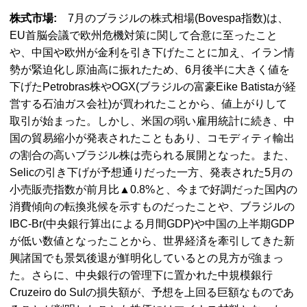
株式市場:
7月のブラジルの株式相場(Bovespa指数)は、
EU首脳会議で欧州危機対策に関して合意に至ったこと
や、中国や欧州が金利を引き下げたことに加え、イラン情
勢が緊迫化し原油高に振れたため、6月後半に大きく値を
下げたPetrobras株やOGX(ブラジルの富豪Eike Batistaが経
営する石油ガス会社)が買われたことから、値上がりして
取引が始まった。しかし、米国の弱い雇用統計に続き、中
国の貿易縮小が発表されたこともあり、コモディティ輸出
の割合の高いブラジル株は売られる展開となった。また、
Selicの引き下げが予想通りだった一方、発表された5月の
小売販売指数が前月比▲0.8%と、今まで好調だった国内の
消費傾向の転換兆候を示すものだったことや、ブラジルの
IBC-Br(中央銀行算出による月間GDP)や中国の上半期GDP
が低い数値となったことから、世界経済を牽引してきた新
興諸国でも景気後退が鮮明化しているとの見方が強まっ
た。さらに、中央銀行の管理下に置かれた中規模銀行
Cruzeiro do Sulの損失額が、予想を上回る巨額なものであ