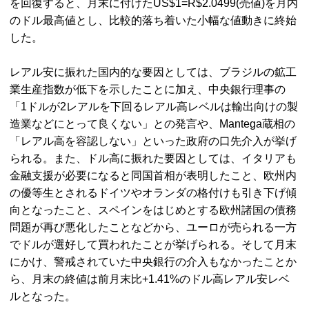
を回復すると、月末に付けたUS$1=R$2.0499(売値)を月内
のドル最高値とし、比較的落ち着いた小幅な値動きに終始
した。
レアル安に振れた国内的な要因としては、ブラジルの鉱工
業生産指数が低下を示したことに加え、中央銀行理事の
「1ドルが2レアルを下回るレアル高レベルは輸出向けの製
造業などにとって良くない」との発言や、Mantega蔵相の
「レアル高を容認しない」といった政府の口先介入が挙げ
られる。また、ドル高に振れた要因としては、イタリアも
金融支援が必要になると同国首相が表明したこと、欧州内
の優等生とされるドイツやオランダの格付けも引き下げ傾
向となったこと、スペインをはじめとする欧州諸国の債務
問題が再び悪化したことなどから、ユーロが売られる一方
でドルが選好して買われたことが挙げられる。そして月末
にかけ、警戒されていた中央銀行の介入もなかったことか
ら、月末の終値は前月末比+1.41%のドル高レアル安レベ
ルとなった。