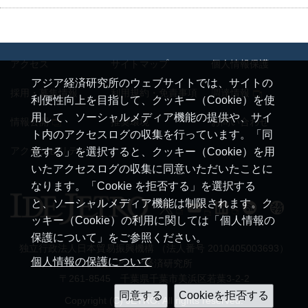
アクセス
サイトマップ
個人情報保護
アジア経済研究所のウェブサイトでは、サイトの
採用・募集情報
利用規約・免責事項
調達情報
利便性向上を目指して、クッキー（Cookie）を使
用して、ソーシャルメディア機能の提供や、サイ
情報公開
推奨環境
お問い合わせ
ト内のアクセスログの収集を行っています。「同
アクセシビリティ
意する」を選択すると、クッキー（Cookie）を用
いたアクセスログの収集に同意いただいたことに
なります。「Cookie を拒否する」を選択する
と、ソーシャルメディア機能は制限されます。ク
ッキー（Cookie）の利用に関しては「個人情報の
保護について」をご参照ください。
独立行政法人日本貿易振興機構 （法人番号 2010405003693）
個人情報の保護について
アジア経済研究所
〒261-8545 千葉県千葉市美浜区若葉3-2-2
Copyright (C) JETRO. All rights reserved.