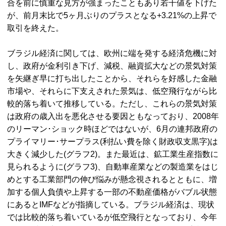
合を前に慎重な見方が強まったこともあり若干値を下げた
が、前月末比で5ヶ月ぶりのプラスとなる+3.21%の上昇で
取引を終えた。
ブラジル経済に関しては、欧州に端を発する経済危機に対
し、政府が金利引き下げ、減税、融資拡大などの景気対策
を矢継ぎ早に打ち出したことから、それらを好感した金融
市場や、それらに下支えされた景気は、低空飛行ながら比
較的落ち着いて推移している。ただし、これらの景気対策
は政府の歳入出を悪化させる要因ともなっており、2008年
のリーマン･ショック時ほどではないが、6月の連邦政府の
プライマリー･サープラス(利払い費を除く財政収支黒字)は
大きく減少した(グラフ2)。また最近は、鉱工業生産指数に
見られるように(グラフ3)、自動車産業などの製造業をはじ
めとする工業部門の伸び悩みが懸念視されるとともに、増
加する個人負債や上昇する一部の不動産価格がバブル状態
にあるとIMFなどが指摘している。ブラジル経済は、現状
では比較的落ち着いているが低空飛行となっており、今年