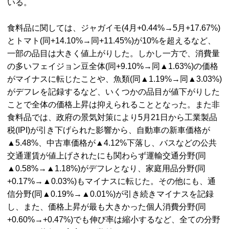
いる。
食料品に関しては、ジャガイモ(4月+0.44%→5月+17.67%)
とトマト(同+14.10%→同+11.45%)が10%を超えるなど、
一部の品目は大きく値上がりした。しかし一方で、消費量
の多いフェイジョン豆全体(同+9.10%→同▲1.63%)の価格
がマイナスに転じたことや、魚類(同▲1.19%→同▲3.03%)
がデフレを記録するなど、いくつかの品目が値下がりした
ことで全体の価格上昇は抑えられることとなった。また非
食料品では、政府の景気対策により5月21日から工業製品
税(IPI)が引き下げられた影響から、自動車の新車価格が
▲5.48%、中古車価格が▲4.12%下落し、バスなどの公共
交通運賃が値上げされたにも関わらず運輸交通分野(同
▲0.58%→▲1.18%)がデフレとなり、家庭用品分野(同
+0.17%→▲0.03%)もマイナスに転じた。その他にも、通
信分野(同▲0.19%→▲0.01%)が引き続きマイナスを記録
し、また、価格上昇が最も大きかった個人消費分野(同
+0.60%→+0.47%)でも伸び率は縮小するなど、全ての分野