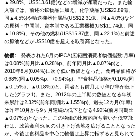
▲29.8%、US$13.61億)などの増減が顕著だった。また輸
入額では、前述の鉱物品に加え、化学薬品(US$22.89億、
同▲4.5%)や輸送機器付属品(US$12.31億、同▲4.0%)など
の原料・中間財、資本財である工業機械(US$11.74億、同
▲10.8%)、その他の燃料(US$15.87億、同▲22.1%)と前述
の原油などがUS$10億を超える取引高となった。
物価:
発表された6月のIPCA(広範囲消費者物価指数:月率)
は0.08%(前月比▲0.28%p、前年同月比▲0.07%p)と、
2010年8月(0.04%)に次ぐ低い数値となった。食料品価格が
0.68%(同▲0.05%p、+0.94%p)、非食料品価格が0.10%(同
▲0.15%p、▲0.18%p)と、両者とも前月より伸び率が低下
した(グラフ1)。また、2012年の上半期の数値となる年初
来累計は2.32%(前年同期比▲1.55%p)、過去12カ月(年率)
は昨年10月から9ヶ月連続の低下となる4.92%(前月同期比
▲0.07%p)となった。この物価の比較的落ち着いた低空飛
行は、政策金利Selicの引き下げ余地を広げることとなった
が、今後は食料品を中心に物価は上昇に転ずると見られて