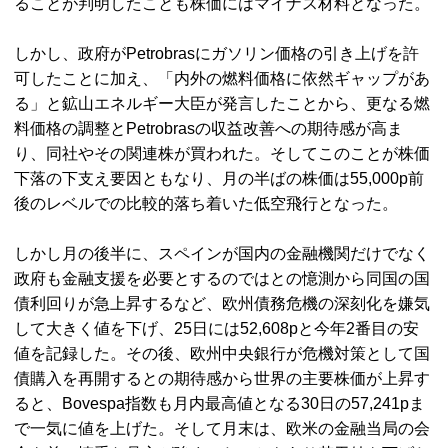
ることが判明したことも株価にはマイナス材料となった。
しかし、政府がPetrobrasにガソリン価格の引き上げを許
可したことに加え、「内外の燃料価格に依然ギャップがあ
る」と鉱山エネルギー大臣が発言したことから、更なる燃
料価格の調整とPetrobrasの収益改善への期待感が高ま
り、同社やその関連株が買われた。そしてこのことが株価
下落の下支え要因ともなり、月の半ばの株価は55,000p前
後のレベルでの比較的落ち着いた低空飛行となった。
しかし月の後半に、スペインが国内の金融機関だけでなく
政府も金融支援を必要とするのではとの憶測から同国の国
債利回りが急上昇するなど、欧州債務危機の深刻化を嫌気
して大きく値を下げ、25日には52,608pと今年2番目の安
値を記録した。その後、欧州中央銀行が危機対策として国
債購入を再開するとの期待感から世界の主要株価が上昇す
ると、Bovespa指数も月内最高値となる30日の57,241pま
で一気に値を上げた。そして月末は、欧米の金融当局の会