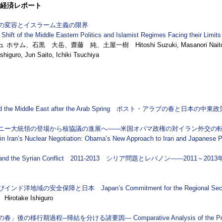
経済レポート
の変容とイスラーム主義の限界
Shift of the Middle Eastern Politics and Islamist Regimes Facing their Limits
ホサム、石黒 大岳、齋藤 純、土屋一樹 Hitoshi Suzuki, Masanori Naito, Shok
Ishiguro, Jun Saito, Ichiki Tsuchiya
 the Middle East after the Arab Spring
ポスト・アラブの春と日本の中東政
ニー大統領の登場から核協議の進展へ——米国オバマ政権の対イラン外交
in Iran’s Nuclear Negotiation: Obama’s New Approach to Iran and Japanese P
and the Syrian Conflict 2011-2013
シリア問題とレバノン——2011～2013
びインド洋地域の安全保障と日本
Japan’s Commitment for the Regional Secu
rotake Ishiguro
の春」後の移行期過程─帰結を分ける諸要因—
Comparative Analysis of the Po