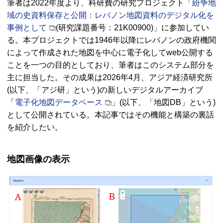
筆者は2022年度より、科研費の研究プロジェクト「
紛争地
域の史資料保存と公開：レバノン地図資料のデジタル化を
事例として
(研究課題番号：21K00900)」に参加してい
る。本プロジェクトでは1946年以降にレバノンの政府機関
によって作成された地図を中心に電子化して
web
公開する
ことを一つの目的としており、筆者はこのシステム部分を
主に担当した。その成果は2026年4月、アジア経済研究所
(以下、「アジ研」という)の新しいデジタルアーカイブ
「
電子化地図データベース
」(以下、「地図
DB
」という)
として公開されている。本記事ではその機能と構築の裏話
を紹介したい。
地図画像の表示