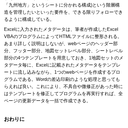
「九州地方」というシートに分かれる構成)という階層構
造を管理したいといった要件を、できる限りフォローでき
るように構成している。
Excel
に入力されたメタデータは、筆者が作成した
Excel
VBA
のプログラムによって
HTML
ファイルに整形される。
あまり詳しく説明はしないが、
web
ページのヘッダー部
分、フッター部分、地図セットレベル部分、シートレベル
部分の4つテンプレートを用意しておき、1地図セットのメ
タデータ毎に、
Excel
に記載されたメタデータをテンプレ
ートに流し込みながら、1つの
web
ページを作成するプロ
グラムである。
Word
の差込印刷のような処理と思っても
らえれば良い。これにより、不具合や微修正があった時に
はテンプレートを修正してプログラムを再実行すれば、全
ページの更新データを一括で作成できる。
おわりに