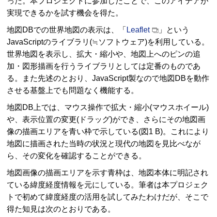
った。本プロジェクトに参加したことで、このアイデアが
実現できるかを試す機会を得た。
地図
DB
での世界地図の表示は、「
Leaflet
」という
JavaScript
のライブラリ(≒ソフトウェア)を利用している。
世界地図を表示し、拡大・縮小や、地図上へのピンの追
加・図形描画を行うライブラリとしては定番のものであ
る。また先述のとおり、
JavaScript
製なので地図
DB
を動作
させる基盤上でも問題なく機能する。
地図
DB
上では、マウス操作で拡大・縮小(マウスホイール)
や、表示位置の変更(ドラッグ)ができ、さらにその地図画
像の描画エリアを青い枠で示している(図1 B)。これにより
地図に描画された当時の状況と現代の地図を見比べなが
ら、その変化を確認することができる。
地図画像の描画エリアを示す青枠は、地図本体に明記され
ている緯度経度情報を元にしている。筆者は本プロジェク
トで初めて緯度経度の活用を試してみたわけだが、そこで
得た知見は次のとおりである。