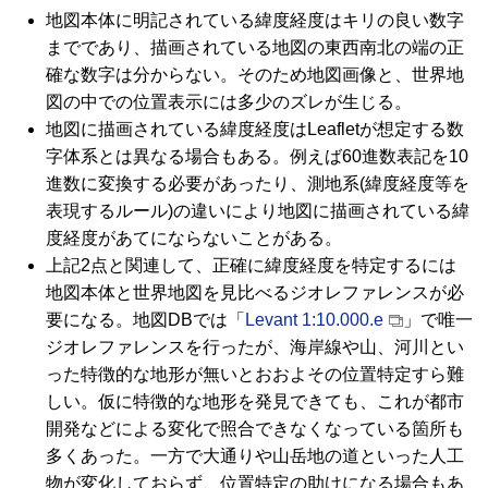
地図本体に明記されている緯度経度はキリの良い数字
までであり、描画されている地図の東西南北の端の正
確な数字は分からない。そのため地図画像と、世界地
図の中での位置表示には多少のズレが生じる。
地図に描画されている緯度経度は
Leaflet
が想定する数
字体系とは異なる場合もある。例えば60進数表記を10
進数に変換する必要があったり、測地系(緯度経度等を
表現するルール)の違いにより地図に描画されている緯
度経度があてにならないことがある。
上記2点と関連して、正確に緯度経度を特定するには
地図本体と世界地図を見比べるジオレファレンスが必
要になる。地図
DB
では「
Levant
1:10.000.e
」で唯一
ジオレファレンスを行ったが、海岸線や山、河川とい
った特徴的な地形が無いとおおよその位置特定すら難
しい。仮に特徴的な地形を発見できても、これが都市
開発などによる変化で照合できなくなっている箇所も
多くあった。一方で大通りや山岳地の道といった人工
物が変化しておらず、位置特定の助けになる場合もあ