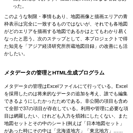
った。
このような制限・事情もあり、地図画像と描画エリアの青
枠表示は完全に一致するものではないが、それでも各地図
がどのエリアを描画する地図であるかはとてもわかり易く
なったと思う。次のステップとして、本プロジェクトで得
た知見を「アジア経済研究所所蔵地図目録」の改善にも活
かしたい。
メタデータの管理と
HTML
生成プログラム
メタデータの管理は
Excel
ファイルにて行っている。
Excel
を採用したのは将来的なデータの追加を考え、誰でも編集
できるようにしたかったためである。非公開の項目も含め
て全部で37の項目が存在している。利用や管理に必要な項
目は網羅したい、けれども入力を煩雑にしたくない、また
地図セットとその中のシート(例えば「日本地図セット」
があった時にその中は「北海道地方」「東北地方」……