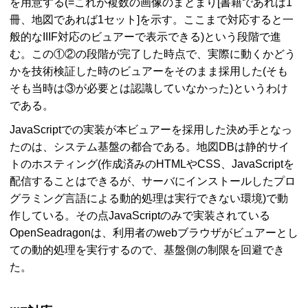
を用意する(=これが複数の画像のまとまり[書籍であれば1
冊、地図であれば1セット]を示す。ここまで対応すると一
般的な
IIIF
対応のビュアーで表示できる)という段階で進
む。この①②の段階が完了した時点で、実際に動くかどう
かを技術検証した時のビュアーをそのまま採用した(そも
そも当時は③が必要とは認識していなかった)というわけ
である。
JavaScript
での実装が本ビュアーを採用した決め手となっ
たのは、システム基盤の都合である。地図
DB
は静的サイ
トのホスティング(作成済みの
HTML
や
CSS
、
JavaScript
を
配信することはできるが、サーバにインストールしたプロ
グラミング言語による動的処理は実行できない環境)で動
作している。その点
JavaScript
のみで実装されている
OpenSeadragon
は、利用者の
web
ブラウザがビュアーとし
ての動的処理を実行するので、基盤側の制限を回避でき
た。