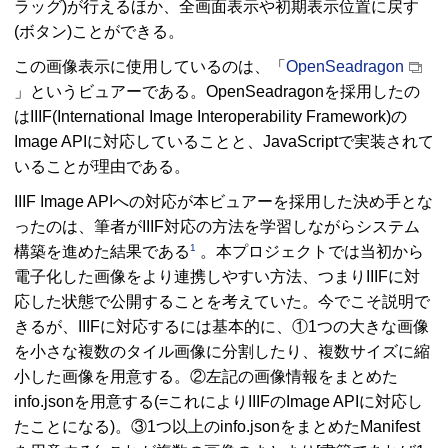
ラッグ)が行えるほか、全画面表示や初期表示位置に戻す
(ボタン)ことができる。
この画像表示に使用しているのは、「
OpenSeadragon
」というビュアーである。
OpenSeadragon
を採用したの
は
IIIF(International Image Interoperability Framework)
の
Image API
に対応していることと、
JavaScript
で実装されて
いることが理由である。
IIIF Image API
への対応が本ビュアーを採用した決め手とな
ったのは、筆者が
IIIF
対応の方法を学習しながらシステム
1
構築を進めた結果である
。本プロジェクトでは当初から
電子化した画像をより連携しやすい方法、つまり
IIIF
に対
応した状態で公開することを考えていた。今でこそ説明で
きるが、
IIIF
に対応するには基本的に、①1つの大きな画像
を小さな複数のタイル画像に分割したり、複数サイズに縮
小した画像を用意する。②左記の画像情報をまとめた
info.json
を用意する(=これにより
IIIF
の
Image API
に対応し
たことになる)。③1つ以上の
info.json
をまとめた
Manifest