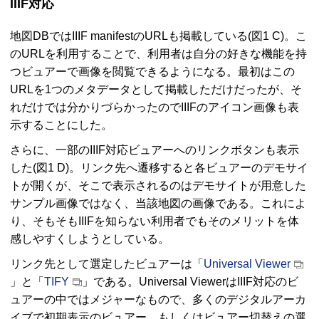
IIIF
対応
地図
DB
では
IIIF manifest
の
URL
も掲載している(図1 C)。こ
の
URL
を利用することで、利用者は自分の好きな機能を持
つビュアーで画像を閲覧できるようになる。最初はこの
URL
を1つのメタデータとして掲載しただけだったが、そ
れだけでは分かりづらかったので
IIIF
のアイコン画像も表
示することにした。
さらに、一部の
IIIF
対応ビュアーへのリンクボタンも表示
した(図1 D)。リンク先へ遷移すると各ビュアーのデモサイ
トが開くが、そこで表示されるのはデモサイトが用意した
サンプル画像ではなく、当該地図の画像である。これによ
り、そもそも
IIIF
を知らない利用者でもそのメリットを体
感しやすくしようとしている。
リンク先として選定したビュアーは「
Universal Viewer
」と「
TIFY
」である。
Universal Viewer
は
IIIF
対応のビ
ュアーの中ではメジャーなもので、多くのデジタルアーカ
イブで初期表示のビュアー、もしくはビュアー切替えの選