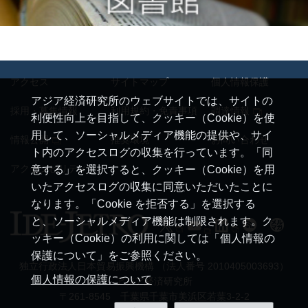
アクセス
サイトマップ
個人情報保護
アジア経済研究所のウェブサイトでは、サイトの
採用・募集情報
利用規約・免責事項
調達情報
利便性向上を目指して、クッキー（Cookie）を使
用して、ソーシャルメディア機能の提供や、サイ
情報公開
推奨環境
お問い合わせ
ト内のアクセスログの収集を行っています。「同
アクセシビリティ
意する」を選択すると、クッキー（Cookie）を用
いたアクセスログの収集に同意いただいたことに
なります。「Cookie を拒否する」を選択する
と、ソーシャルメディア機能は制限されます。ク
ッキー（Cookie）の利用に関しては「個人情報の
保護について」をご参照ください。
独立行政法人日本貿易振興機構 （法人番号 2010405003693）
個人情報の保護について
アジア経済研究所
〒261-8545 千葉県千葉市美浜区若葉3-2-2