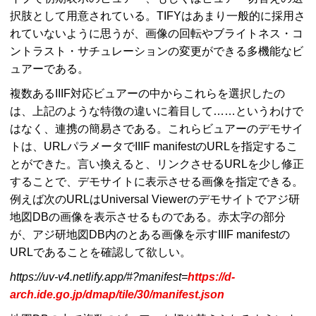
択肢として用意されている。
TIFY
はあまり一般的に採用さ
れていないように思うが、画像の回転やブライトネス・コ
ントラスト・サチュレーションの変更ができる多機能なビ
ュアーである。
複数ある
IIIF
対応ビュアーの中からこれらを選択したの
は、上記のような特徴の違いに着目して……というわけで
はなく、連携の簡易さである。これらビュアーのデモサイ
トは、
URL
パラメータで
IIIF manifest
の
URL
を指定するこ
とができた。言い換えると、リンクさせる
URL
を少し修正
することで、デモサイトに表示させる画像を指定できる。
例えば次の
URL
は
Universal Viewer
のデモサイトでアジ研
地図
DB
の画像を表示させるものである。赤太字の部分
が、アジ研地図
DB
内のとある画像を示す
IIIF manifest
の
URL
であることを確認して欲しい。
https://uv-v4.netlify.app/#?manifest=
https://d-
arch.ide.go.jp/dmap/tile/30/manifest.json