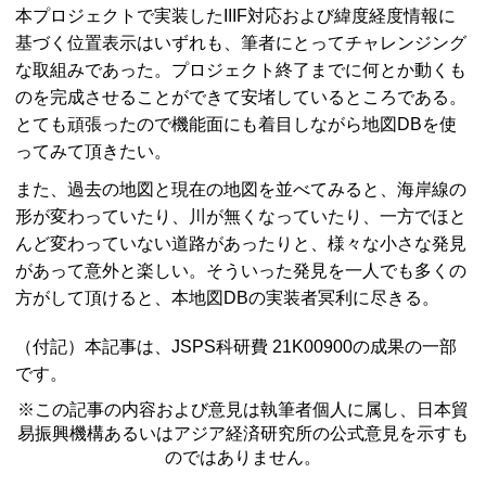
本プロジェクトで実装した
IIIF
対応および緯度経度情報に
基づく位置表示はいずれも、筆者にとってチャレンジング
な取組みであった。プロジェクト終了までに何とか動くも
のを完成させることができて安堵しているところである。
とても頑張ったので機能面にも着目しながら地図
DB
を使
ってみて頂きたい。
また、過去の地図と現在の地図を並べてみると、海岸線の
形が変わっていたり、川が無くなっていたり、一方でほと
んど変わっていない道路があったりと、様々な小さな発見
があって意外と楽しい。そういった発見を一人でも多くの
方がして頂けると、本地図
DB
の実装者冥利に尽きる。
（付記）本記事は、
JSPS
科研費 21K00900の成果の一部
です。
※この記事の内容および意見は執筆者個人に属し、日本貿
易振興機構あるいはアジア経済研究所の公式意見を示すも
のではありません。