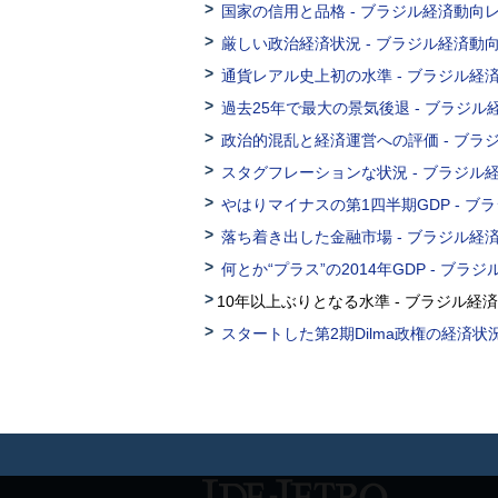
国家の信用と品格 - ブラジル経済動向レポ
厳しい政治経済状況 - ブラジル経済動向レ
通貨レアル史上初の水準 - ブラジル経済
過去25年で最大の景気後退 - ブラジル経
政治的混乱と経済運営への評価 - ブラジ
スタグフレーションな状況 - ブラジル経
やはりマイナスの第1四半期GDP - ブラ
落ち着き出した金融市場 - ブラジル経済
何とか“プラス”の2014年GDP - ブラ
10年以上ぶりとなる水準 - ブラジル経済
スタートした第2期Dilma政権の経済状況