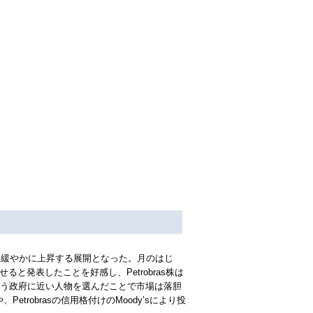
ばから緩やかに上昇する展開となった。月のはじ
させると発表したことを好感し、Petrobras株は
取という政府に近い人物を選んだことで市場は落胆
robrasの信用格付けのMoody’sにより投