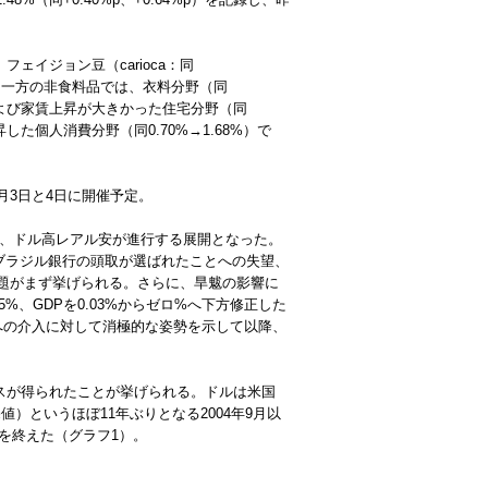
ェイジョン豆（carioca：同
した。一方の非食料品では、衣料分野（同
げおよび家賃上昇が大きかった住宅分野（同
した個人消費分野（同0.70%→1.68%）で
3月3日と4日に開催予定。
た後、ドル高レアル安が進行する展開となった。
るブラジル銀行の頭取が選ばれたことへの失望、
る諸問題がまず挙げられる。さらに、旱魃の影響に
5%、GDPを0.03%からゼロ%へ下方修正した
への介入に対して消極的な姿勢を示して以降、
スが得られたことが挙げられる。ドルは米国
売値）というほぼ11年ぶりとなる2004年9月以
引を終えた（グラフ1）。