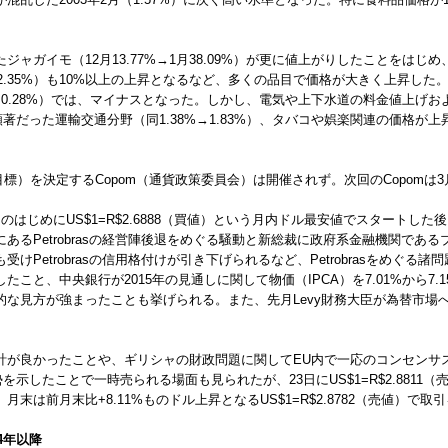
ガイモ（12月13.77%→1月38.09%）が更に値上がりしたことをはじめ、フ
22%→12.35%）も10%以上の上昇となるなど、多くの品目で価格が大きく上昇
00%→▲0.28%）では、マイナスとなった。しかし、電気や上下水道の料金値上
顕著だった運輸交通分野（同1.38%→1.83%）、タバコや娯楽関連の価格が上昇
導目標）を決定するCopom（通貨政策委員会）は開催されず。次回のCopomは
のはじめにUS$1=R$2.6888（買値）という月内ドル最安値でスタートし
あるPetrobrasの経営陣後退をめぐる騒動と新総裁に政府系金融機関であ
Petrobrasの信用格付けが引き下げられるなど、Petrobrasをめぐ
と、中央銀行が2015年の見通しに関して物価（IPCA）を7.01%から7.1
的な見方が強まったことも挙げられる。また、先月Levy財務大臣が為替市場
。
計が良かったことや、ギリシャの財政問題に関してEU内で一応のコンセンサ
勢を示したことで一時売られる場面も見られたが、23日にUS$1=R$2.8811（
は前月末比+8.11%ものドル上昇となるUS$1=R$2.8782（売値）で取
4年以降