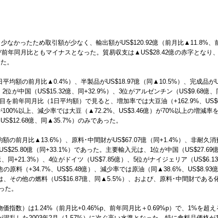
なかったため取引額が少なく、輸出額がUS$120.92億（前月比▲11.8%、前年
よび前年同月比ともマイナスとなった。貿易収支は▲US$28.42億の赤字となり
した。
平均額の前月比▲0.4%）、半製品がUS$18.97億（同▲10.5%）、完成品がU
、2位が中国（US$15.32億、同+32.9%）、3位がアルゼンチン（US$9.68億、
を前年同月比（1日平均額）で見ると、増加率では大豆油（+162.9%、US$0.74
億）が100%以上、減少率では大豆（▲72.2%、US$3.46億）が70%以上の
S$12.68億、同▲35.7%）のみであった。
額の前月比▲13.6%）、原料･中間財がUS$67.07億（同+1.4%）、非耐久消費
US$25.80億（同+33.1%）であった。主要輸入元は、1位が中国（US$27.69億
4億、同+21.3%）、4位がドイツ（US$7.85億）、5位がナイジェリア（US$
料（+34.7%、US$5.48億）、減少率では原油（同▲38.6%、US$8.
その他の燃料（US$16.87億、同▲5.5%）、および、原料･中間財である化学
あった。
価指数）は1.24%（前月比+0.46%p、前年同月比＋0.69%p）で、1%を超
した2003年2月（1.57%）に次ぐ高い水準となった。特に食料品価格が1.48%