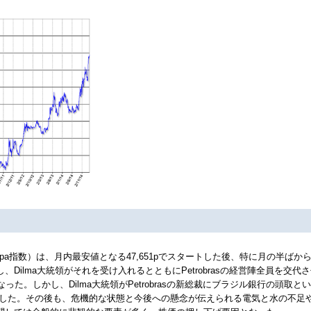
spa指数）は、月内最安値となる47,651pでスタートした後、特に月の半
を示し、Dilma大統領がそれを受け入れるとともにPetrobrasの経営陣全員を交代
なった。しかし、Dilma大統領がPetrobrasの新総裁にブラジル銀行の頭
下落した。その後も、危機的な状態と今後への懸念が伝えられる電気と水の不足や、Pet