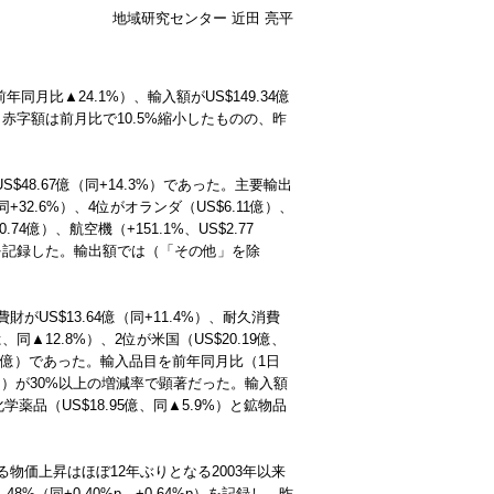
地域研究センター 近田 亮平
同月比▲24.1%）、輸入額がUS$149.34億
、赤字額は前月比で10.5%縮小したものの、昨
S$48.67億（同+14.3%）であった。主要輸出
同+32.6%）、4位がオランダ（US$6.11億）、
億）、航空機（+151.1%、US$2.77
増減率を記録した。輸出額では（「その他」を除
財がUS$13.64億（同+11.4%）、耐久消費
、同▲12.8%）、2位が米国（US$20.19億、
6.13億）であった。輸入品目を前年同月比（1日
93億）が30%以上の増減率で顕著だった。輸入額
薬品（US$18.95億、同▲5.9%）と鉱物品
える物価上昇はほぼ12年ぶりとなる2003年以来
（同+0.40%p、+0.64%p）を記録し、昨