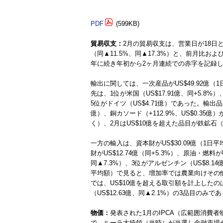
PDF
(599KB)
貿易収支：
2月の貿易収支は、営業日が18日と少
（同▲11.5%、同▲17.3%）と、前月比お
年に続き年初から2ヶ月連続での赤字を記録
輸出に関しては、一次産品がUS$49.92億（1日
先は、1位が米国（US$17.91億、同+5.8%）
5位がドイツ（US$4.71億）であった。輸出品目
億）、銅カソード（+112.9%、US$0.35
く）、2月はUS$10億を超えた品目が鉄鉱石（U
一方の輸入は、資本財がUS$30.09億（1日平均
財がUS$12.74億（同+5.3%）、原油・燃料が
同▲7.3%）、3位がアルゼンチン（US$8.1
平均額）で見ると、増加率では農業向けその他の原
では、US$10億を超える取引額を計上したのは、
（US$12.63億、同▲2.1%）の3品目のみで
物価：
発表された1月のIPCA（広範囲消費者物
で、ルーラ大統領（当時）が当選し金融市場が混乱