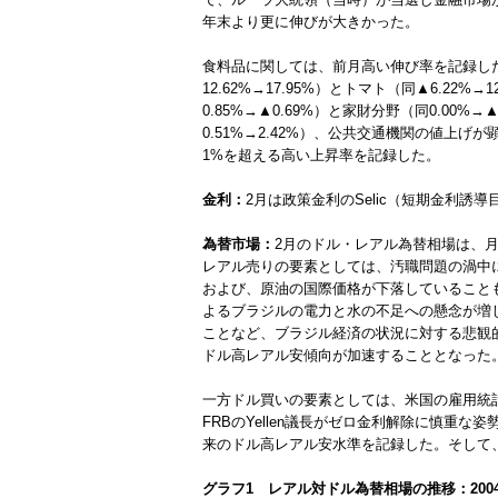
年末より更に伸びが大きかった。
食料品に関しては、前月高い伸び率を記録したジャ
12.62%→17.95%）とトマト（同▲6.
0.85%→▲0.69%）と家財分野（同0.
0.51%→2.42%）、公共交通機関の値上げが
1%を超える高い上昇率を記録した。
金利：
2月は政策金利のSelic（短期金利誘
為替市場：
2月のドル・レアル為替相場は、月
レアル売りの要素としては、汚職問題の渦中に
および、原油の国際価格が下落していることも受け
よるブラジルの電力と水の不足への懸念が増したこ
ことなど、ブラジル経済の状況に対する悲観
ドル高レアル安傾向が加速することとなった
一方ドル買いの要素としては、米国の雇用統
FRBのYellen議長がゼロ金利解除に慎重な姿
来のドル高レアル安水準を記録した。そして、月末
グラフ1 レアル対ドル為替相場の推移：200