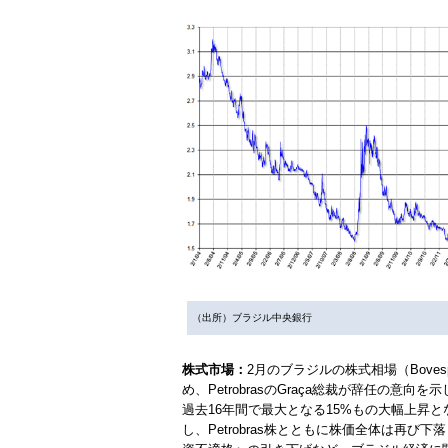
（出所）ブラジル中央銀行
株式市場：
2月のブラジルの株式相場（Bove
め、PetrobrasのGraça総裁が辞任の意向
過去16年間で最大となる15%もの大幅上昇と
し、Petrobras株とともに株価全体は再び