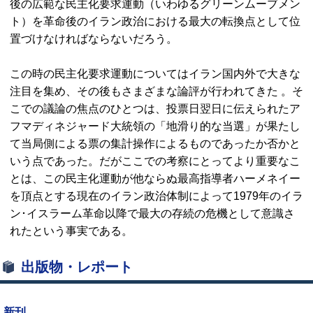
後の広範な民主化要求運動（いわゆるグリーンムーブメン
ト）を革命後のイラン政治における最大の転換点として位
置づけなければならないだろう。
この時の民主化要求運動についてはイラン国内外で大きな
注目を集め、その後もさまざまな論評が行われてきた 。そ
こでの議論の焦点のひとつは、投票日翌日に伝えられたア
フマディネジャード大統領の「地滑り的な当選」が果たし
て当局側による票の集計操作によるものであったか否かと
いう点であった。だがここでの考察にとってより重要なこ
とは、この民主化運動が他ならぬ最高指導者ハーメネイー
を頂点とする現在のイラン政治体制によって1979年のイラ
ン･イスラーム革命以降で最大の存続の危機として意識さ
れたという事実である。
出版物・レポート
新刊