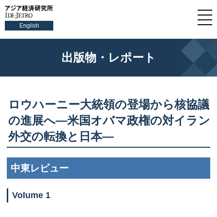
English
出版物・レポート
ロウハーニー大統領の登場から核協議
の進展へ—米国オバマ政権の対イラン
外交の転換と日本—
中東レビュー
Volume 1