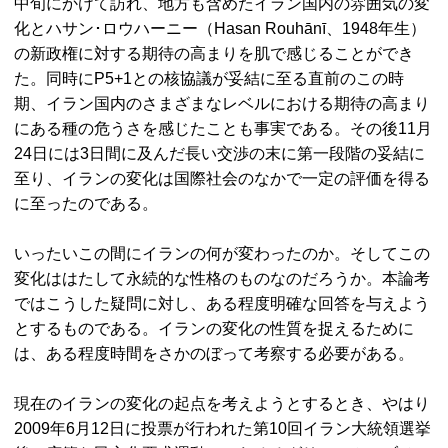
中旬にかけて訪れ、地方も含めたイラン国内の雰囲気の変
化とハサン･ロウハーニー（Hasan Rouhānī、1948年生）
の新政権に対する期待の高まりを肌で感じることができ
た。同時に
P5+1
との核協議が妥結に至る直前のこの時
期、イラン国内のさまざまなレベルにおける期待の高まり
にある種の危うさを感じたことも事実である。その後11月
24日には3日間に及んだ長い交渉の末に第一段階の妥結に
至り、イランの変化は国際社会のなかで一定の評価を得る
に至ったのである。
いったいこの間にイランの何が変わったのか。そしてこの
変化ははたして永続的な性格のものなのだろうか。本論考
ではこうした疑問に対し、ある程度明確な回答を与えよう
とするものである。イランの変化の性質を捉えるために
は、ある程度時間をさかのぼって考察する必要がある。
現在のイランの変化の起点を考えようとするとき、やはり
2009年6月12日に投票が行われた第10回イラン大統領選挙