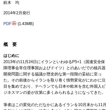
鈴木 均
2014年2月発行
PDF
(1.43MB)
概 要
はじめに
2013年の11月24日にイランといわゆる
P5+1
（国連安全保
障理事会常任理事国およびドイツ）とのあいだでの核兵器
開発問題に関する協議が歴史的な第一段階の妥結に至っ
た。その前後からイランを取り巻く情勢変化がにわかに注
目を集めており、テヘランでも日本や欧米を含む外国人ビ
ジネスマンの姿が次第に多くみられるようになってきた。
筆者はこの変化のただなかにあるイランを10月末から11月