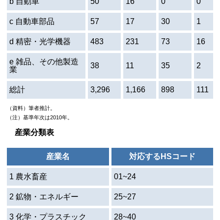
b 自動車
50
16
0
0
c 自動車部品
57
17
30
1
d 精密・光学機器
483
231
73
16
e 雑品、その他製造
38
11
35
2
業
総計
3,296
1,166
898
111
（資料）筆者推計。
（注）基準年次は2010年。
産業分類表
産業名
対応する
HS
コード
1 農水畜産
01~24
2 鉱物・エネルギー
25~27
3 化学・プラスチック
28~40