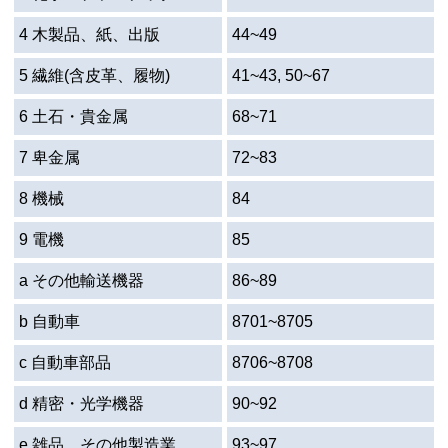
4 木製品、紙、出版
44~49
5 繊維(含皮革、履物)
41~43, 50~67
6 土石・貴金属
68~71
7 卑金属
72~83
8 機械
84
9 電機
85
a その他輸送機器
86~89
b 自動車
8701~8705
c 自動車部品
8706~8708
d 精密・光学機器
90~92
e 雑品、その他製造業
93~97