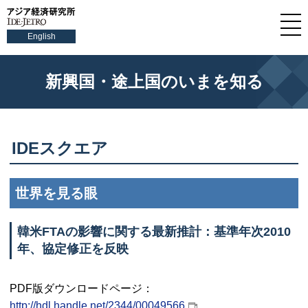
English
新興国・途上国のいまを知る
IDE
スクエア
世界を見る眼
韓米
FTA
の影響に関する最新推計：基準年次2010
年、協定修正を反映
PDF
版ダウンロードページ：
http://hdl.handle.net/2344/00049566