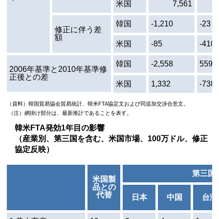
米国
7,561
韓国
-1,210
-23
修正に伴う差
額
米国
-85
-410
韓国
-2,558
559
2006年基準と2010年基準修
正後との差
米国
1,332
-738
（資料）韓国貿易協会貿易統計、韓米
FTA
協定文および同追加交渉合意文。
（注）網掛け部分は、最新推計であることを表す。
韓米
FTA
発効1年目の影響
（産業別、第三国を含む、米国市場、100万ドル、修正
協定反映）
第三国
米国製
品との
代替
日本
中国
台湾