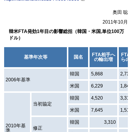
奥田 聡
2011年10月
韓米
FTA
発効1年目の影響総括（韓国・米国,単位100万
ドル）
FTA
相手へ
FTA
基準年次等
国名
の輸出増
らの
韓国
5,868
2,737
2006年基準
米国
6,229
1,845
韓国
4,520
3,319
当初協定
米国
7,645
1,517
韓国
3,310
2010年基
修正
準