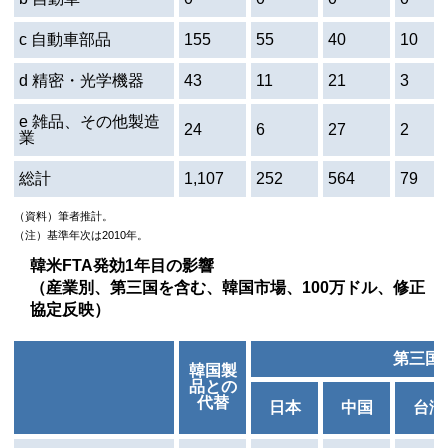
c 自動車部品
155
55
40
10
d 精密・光学機器
43
11
21
3
e 雑品、その他製造
24
6
27
2
業
総計
1,107
252
564
79
（資料）筆者推計。
（注）基準年次は2010年。
韓米
FTA
発効1年目の影響
（産業別、第三国を含む、韓国市場、100万ドル、修正
協定反映）
第三国
韓国製
品との
代替
日本
中国
台湾