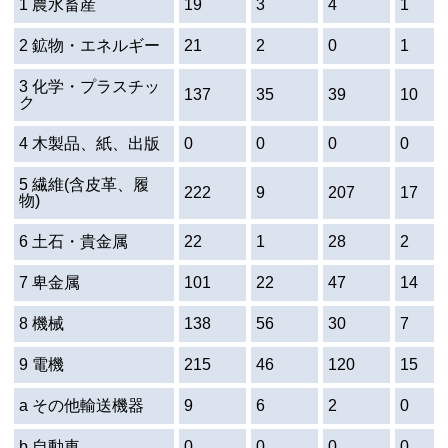
1 農水畜産
19
3
4
1
2 鉱物・エネルギー
21
2
0
1
3 化学・プラスチッ
137
35
39
10
ク
4 木製品、紙、出版
0
0
0
0
5 繊維(含皮革、履
222
9
207
17
物)
6 土石・貴金属
22
1
28
2
7 卑金属
101
22
47
14
8 機械
138
56
30
7
9 電機
215
46
120
15
a その他輸送機器
9
6
2
0
b 自動車
0
0
0
0