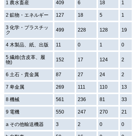
1 農水畜産
409
6
18
1
2 鉱物・エネルギー
127
18
5
1
3 化学・プラスチッ
499
228
128
19
ク
4 木製品、紙、出版
11
0
1
0
5 繊維(含皮革、履
152
17
124
2
物)
6 土石・貴金属
87
27
24
2
7 卑金属
269
111
110
13
8 機械
561
236
81
33
9 電機
550
247
270
21
a その他輸送機器
3
2
0
0