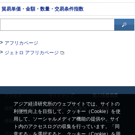
貿易単価・金額・数量・交易条件指数
アフリカページ
ジェトロ アフリカページ
アクセス
サイトマップ
個人情報保護
アジア経済研究所のウェブサイトでは、サイトの
採用・募集情報
利用規約・免責事項
調達情報
利便性向上を目指して、クッキー（Cookie）を使
用して、ソーシャルメディア機能の提供や、サイ
情報公開
推奨環境
お問い合わせ
ト内のアクセスログの収集を行っています。「同
アクセシビリティ
意する」を選択すると、クッキー（Cookie）を用