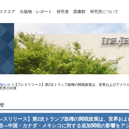
Eスクエア
出版物・レポート
研究者
図書館
研究所について
お知らせ
>【プレスリリース】第2次トランプ政権の関税政策は、世界およびアメリ
究所が試算
せ
レスリリース】第2次トランプ政権の関税政策は、世界およ
想―中国・カナダ・メキシコに対する追加関税の影響をア