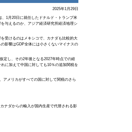
2025年1月29日
は、1月20日に就任したドナルド・トランプ米
響を与えるのか、アジア経済研究所経済地理シ
響を受けるのはメキシコで、カナダも比較的大
への影響は
GDP
全体には小さくないマイナスの
仮定し、その2年後となる2027年時点での経
それに加えて中国に対しても10％の追加関税を
て、アメリカがすべての国に対して関税のさら
、カナダからの輸入が国内生産で代替される影