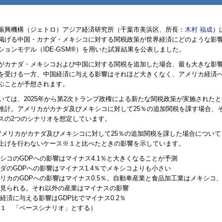
振興機構（ジェトロ）アジア経済研究所（千葉市美浜区、所長：
木村 福成
）
掲げる中国・カナダ・メキシコに対する関税政策が世界経済にどのような影
ションモデル（
IDE-GSM
®）を用いた試算結果を公表しました。
がカナダ・メキシコおよび中国に対する関税を追加した場合、最も大きな影
を受ける一方、中国経済に与える影響はそれほど大きくなく、アメリカ経済
ぶことが予想されます。
いては、2025年から第2次トランプ政権による新たな関税政策が実施されたと
推計。アメリカがカナダ及びメキシコに対して25％の追加関税を課す場合、
スの2つのシナリオを想定しています。
アメリカがカナダ及びメキシコに対して25％の追加関税を課した場合につい
上げを行わないケース※１と比べたときの影響を示しています。
シコの
GDP
への影響はマイナス4.1％と大きくなることが予測
ダの
GDP
への影響はマイナス1.4％でメキシコよりも小さい
リカの
GDP
への影響はマイナス0.5％。自動車産業と食品加工業はメキシコ
見られる。それ以外の産業はマイナスの影響
経済に与える影響は
GDP
比でマイナス0.2％
１ 「ベースシナリオ」とする）