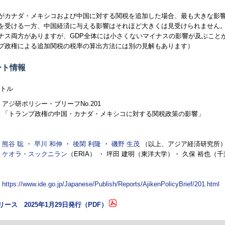
がカナダ・メキシコおよび中国に対する関税を追加した場合、最も大きな影
を受ける一方、中国経済に与える影響はそれほど大きくは見受けられません
ナス両方がありますが、
GDP
全体には小さくないマイナスの影響が及ぶこと
プ政権による追加関税の税率の算出方法には別の見解もあります）
ート情報
トル
アジ研ポリシー・ブリーフ
No.
201
「トランプ政権の中国・カナダ・メキシコに対する関税政策の影響」
熊谷 聡
・
早川 和伸
・
後閑 利隆
・
磯野 生茂
（以上、アジア経済研究所
ケオラ・スックニラン
（
ERIA
） ・ 坪田 建明（東洋大学）・ 久保 裕也（
https://www.ide.go.jp/Japanese/Publish/Reports/AjikenPolicyBrief/201.html
ース 2025年1月29日発行（
PDF
）