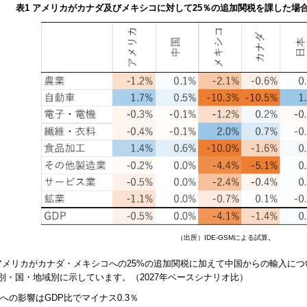
表1 アメリカがカナダ及びメキシコに対して25％の追加関税を課した場合
（出所）
IDE-GSM
による試算。
アメリカがカナダ・メキシコへの25%の追加関税に加えて中国からの輸入につ
別・国・地域別に示しています。（2027年ベースシナリオ比）
への影響は
GDP
比でマイナス0.3％