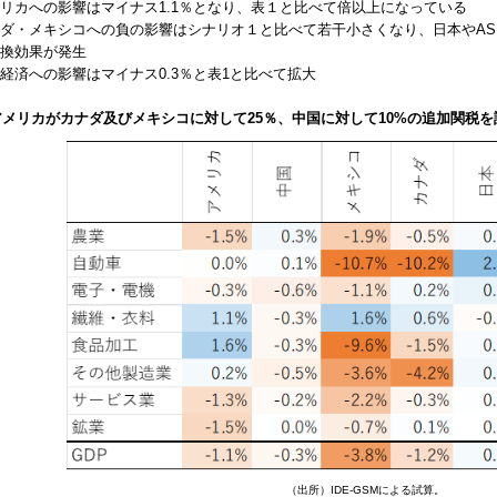
リカへの影響はマイナス1.1％となり、表１と比べて倍以上になっている
ダ・メキシコへの負の影響はシナリオ１と比べて若干小さくなり、日本や
AS
換効果が発生
経済への影響はマイナス0.3％と表1と比べて拡大
 アメリカがカナダ及びメキシコに対して25％、中国に対して10%の追加関税を
（出所）
IDE-GSM
による試算。