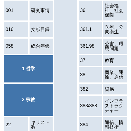
社会福
001
研究事情
36
祉、社会
保障
医療、公
016
文献目録
361.1
衆衛生
公害、環
058
総合年鑑
361.98
境問題
37
教育
1 哲学
商業、運
38
輸、通信
382
貿易
2 宗教
インフラ
383/388
ストラク
チャー
キリスト
通信、情
22
384
教
報技術