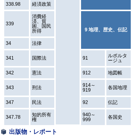
338.98
経済政策
消費経
済、貧
339
困、国民
9 地理、歴史、伝記
所得
34
法律
ルポルタ
341
国際法
91
ージュ
342
憲法
912
地図帳
914～
343
刑法
各国地理
919
347
民法
92
伝記
知的所有
940～
347.78
各国史
権
999
出版物・レポート