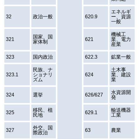
エネルギ
32
政治一般
620.9
ー、資源
一般
機械工
国家、国
321
621
業、電力
家体制
産業
323
国内政治
622.3
鉱業一般
民族、ナ
土木事
323.1
ショナリ
624
業、建設
ズム
業
水資源開
324
選挙
626/627
発
移民、植
輸送機器
325
629.1
民地
工業
外交、国
327
63
農業
際政治