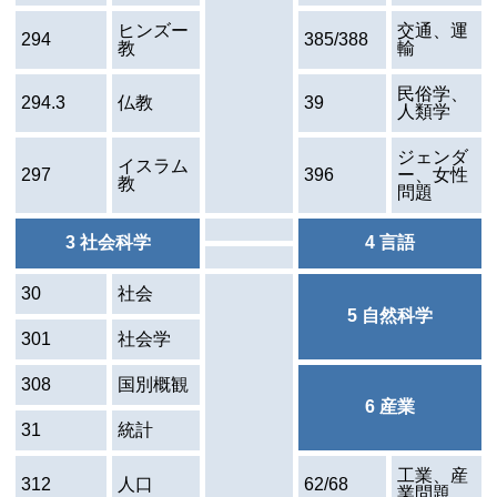
ヒンズー
交通、運
294
385/388
教
輸
民俗学、
294.3
仏教
39
人類学
ジェンダ
イスラム
297
396
ー、女性
教
問題
3 社会科学
4 言語
30
社会
5 自然科学
301
社会学
308
国別概観
6 産業
31
統計
工業、産
312
人口
62/68
業問題