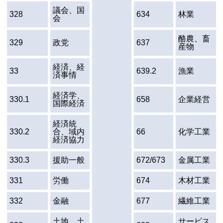
議会、国
328
634
林業
会
酪農、畜
329
政党
637
産物
経済、経
33
639.2
漁業
済事情
経済学、
330.1
658
企業経営
国際経済
経済統
330.2
合、域内
66
化学工業
経済協力
330.3
援助一般
672/673
金属工業
331
労働
674
木材工業
332
金融
677
繊維工業
土地、土
サービス