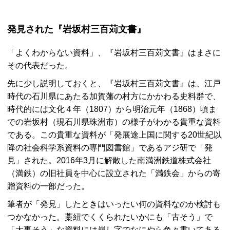
発見された『岩坂村三百苅文書』
「よくわからない資料」、『岩坂村三百苅文書』はまさに
その代表だった。
先に少し説明しておくと、『岩坂村三百苅文書』は、江戸
時代の石川県にあたる加賀藩の村方にかかわる史料群で、
時代的には文化４年（1807）から明治元年（1868）頃ま
での岩坂村（現石川県珠洲市）の様子がわかる貴重な資料
である。この貴重な資料が「発展途上国に関する20世紀以
降の社会科学系資料の専門図書館」であるアジ研で「発
見」された。2016年3月に解散した南満洲鉄道株式会社
（満鉄）の旧社員を中心に設立された「満鉄会」からの寄
贈資料の一部だった。
筆者が「発見」したときはいったい何の資料なのか検討も
つかなかった。藁紐でくくられたいかにも「古そう」で
「大事そう」な資料には崩し字でなにやら色々書いてある