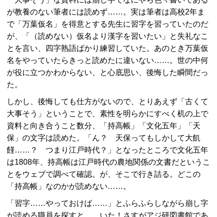
が教養のない筆者には読めず……。実は筆者は高校2年ま
で「万葉仮名」を得意とする先生に習字を習っていたのだ
が、「（読めない）仮名より漢字を習いたい」と失礼なこ
とを言い、四字熟語ばかり練習していた。あのとき万葉仮
名をやっていたらきっと読めたに違いない……。世の中何
が役に立つかわからない、と心底思い、後悔した瞬間だっ
た。
しかし、後悔しても仕方がないので、とりあえず「古くて
大事そう」ということで、素性を明らかにすべく机の上で
資料と向き合うこと数分、「持高帳」「文化五年」「天
保」の文字は読めた。「ん？ 天保ってもしかして大飢
饉……？ つまり江戸時代？」となったところで文化五年
は1808年、持高帳は江戸時代の農地関係の文書だというこ
とをウェブで調べて確認。が、そこで行き詰る。どこの
「持高帳」なのかが読めない……。
「習字……やっておけば……」とふらふらしながら崩し字
が読める職員を探すと……いた！さすがアジ研図書館であ