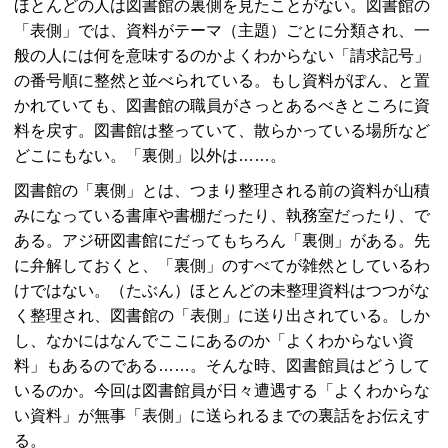
ほとんどの人は図書館の裏側を見たことがない。図書館の
「表側」では、資料がテーマ（主題）ごとに分類され、一
般の人には何を意味するのかよくわからない「請求記号」
の番号順に整然と並べられている。もし資料がぽん、と置
かれていても、図書館の職員がさっとあるべきところに資
料を戻す。図書館は整っていて、散らかっている場所など
どこにもない。「裏側」以外は……。
図書館の「裏側」とは、つまり整理される前の資料が山積
みになっている書庫や書棚だったり、執務室だったり、で
ある。アジ研図書館にだってもちろん「裏側」がある。先
に弁解しておくと、「裏側」のすべてが雑然としているわ
けではない。（たぶん）ほとんどの未整理資料はつつがな
く整理され、図書館の「表側」に送り出されている。しか
し、なかにはなんでここにあるのか「よくわからない資
料」もあるのである……。そんな時、図書館員はどうして
いるのか。今回は図書館員が日々遭遇する「よくわからな
い資料」が無事「表側」に送られるまでの裏話をお伝えす
る。