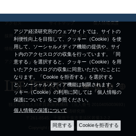
アクセス
サイトマップ
個人情報保護
アジア経済研究所のウェブサイトでは、サイトの
採用・募集情報
利用規約・免責事項
調達情報
利便性向上を目指して、クッキー（Cookie）を使
用して、ソーシャルメディア機能の提供や、サイ
情報公開
推奨環境
お問い合わせ
ト内のアクセスログの収集を行っています。「同
アクセシビリティ
意する」を選択すると、クッキー（Cookie）を用
いたアクセスログの収集に同意いただいたことに
なります。「Cookie を拒否する」を選択する
と、ソーシャルメディア機能は制限されます。ク
ッキー（Cookie）の利用に関しては「個人情報の
保護について」をご参照ください。
独立行政法人日本貿易振興機構 （法人番号 2010405003693）
個人情報の保護について
アジア経済研究所
〒261-8545 千葉県千葉市美浜区若葉3-2-2
Copyright (C) JETRO. All rights reserved.