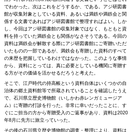
でわかった。次はこれをどうするか、である。アジ研図書
館が収集対象としている資料、あるいは満鉄や満鉄会と関
係する文書であればアジ研図書館で整理すればよい。しか
し、今回はアジ研図書館の収集対象ではなく、もともと資
料を持っていた満鉄会とも関係がなさそうである。今回の
資料は満鉄会が解散する際にアジ研図書館にご寄贈いただ
いたものの一部であるが、満鉄会も寄贈した資料のすべて
の来歴を把握しているわけではなかった。このような事情
から、資料にとっては、真に必要としている機関に寄贈す
る方がその価値を活かせるだろうと考えた。
そこで、江戸時代の持高帳という資料自体はいくつかの自
治体の郷土資料館等で所蔵されていることを確認したうえ
で、石川県立歴史博物館（いしかわ赤レンガミュージア
ム）に寄贈の打診を行った。非常に幸いだったことに、す
ぐにご担当の方から寄贈受入のご返事があり、資料は2020
年8月に先方に旅立っていった。
その後の石川県立歴史博物館の調査・整理により、資料は