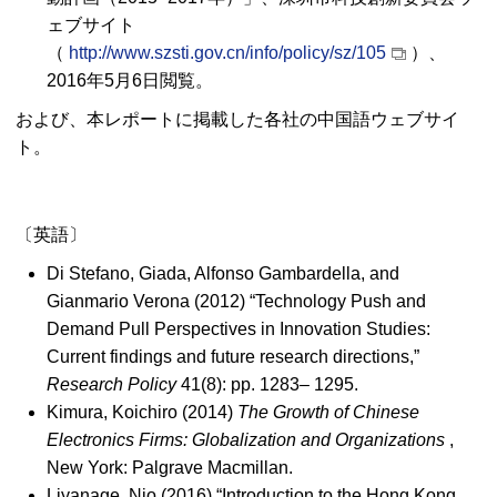
ェブサイト
（
http://www.szsti.gov.cn/info/policy/sz/105
）、
2016年5月6日閲覧。
および、本レポートに掲載した各社の中国語ウェブサイ
ト。
〔英語〕
Di Stefano, Giada, Alfonso Gambardella, and
Gianmario Verona (2012)
“Technology Push and
Demand Pull Perspectives in Innovation Studies:
Current findings and future research directions,”
Research Policy
41(8): pp. 1283– 1295.
Kimura, Koichiro (2014)
The Growth of Chinese
Electronics Firms: Globalization and Organizations
,
New York: Palgrave Macmillan.
Liyanage, Nio (2016)
“Introduction to the Hong Kong