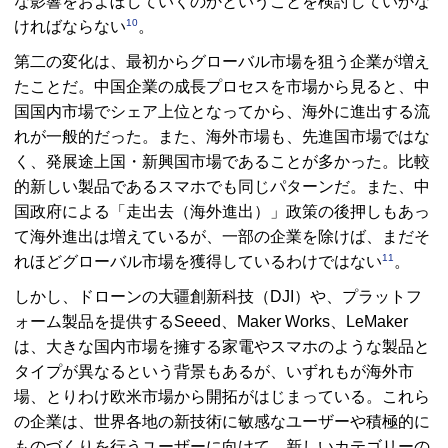
な影響をおよぼしていくのかということを検討していかな
10
ければならない
。
第二の変化は、最初からグローバル市場を狙う企業が増え
たことだ。中国企業の成長プロセスを市場から見ると、中
国国内市場でシェア上位となってから、海外に進出する流
れが一般的だった。また、海外市場も、先進国市場ではな
く、発展途上国・新興国市場であることが多かった。比較
的新しい製品であるスマホでも同じパターンだ。また、中
国政府による「
走出去
（海外進出）」政策の後押しもあっ
て海外進出は増えているが、一部の企業を除けば、まだそ
11
れほどグローバル市場を獲得しているわけではない
。
しかし、ドローンの
大疆創新科技
（
DJI
）や、プラットフ
ォーム製品を提供する
Seeed、Maker Works、LeMaker
は、大きな国内市場を擁する家電やスマホのような製品と
タイプが異なるという背景もあるが、いずれもが海外市
場、とりわけ欧米市場から開拓がはじまっている。これら
の企業は、世界各地の新技術に敏感なユーザーや積極的に
ものづくりを行うユーザーに向けて、新しいカテゴリーの