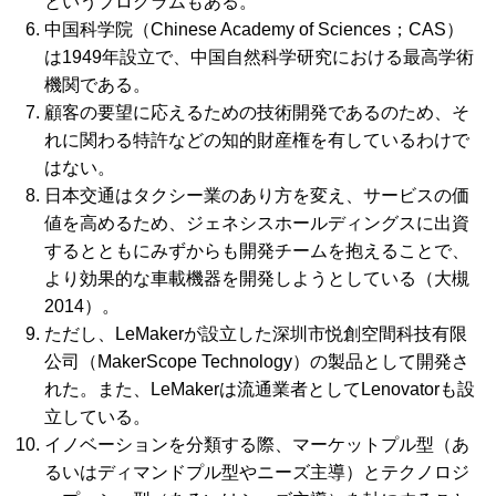
というプログラムもある。
中国科学院（
Chinese Academy of Sciences；CAS
）
は1949年設立で、中国自然科学研究における最高学術
機関である。
顧客の要望に応えるための技術開発であるのため、そ
れに関わる特許などの知的財産権を有しているわけで
はない。
日本交通はタクシー業のあり方を変え、サービスの価
値を高めるため、ジェネシスホールディングスに出資
するとともにみずからも開発チームを抱えることで、
より効果的な車載機器を開発しようとしている（大槻
2014）。
ただし、
LeMaker
が設立した深圳市悦創空間科技有限
公司（
MakerScope Technology
）の製品として開発さ
れた。また、
LeMaker
は流通業者として
Lenovator
も設
立している。
イノベーションを分類する際、マーケットプル型（あ
るいはディマンドプル型やニーズ主導）とテクノロジ