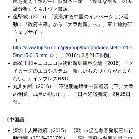
罠を超えて進む中国型資本主義：「曖昧な制度」の実
証分析』ミネルヴァ書房。
金堅敏（2015）「変化する中国のイノベーション活
動：『政府主導』から『大衆創新』へ」、富士通総研
ウェブサイト
（
http://www.fujitsu.com/jp/group/fri/report/newsletter/201
5/no15-015.html
）、2016年2月21日閲覧。
高須正和＋ニコニコ技術部深圳観察会編（2016）『メ
イカーズのエコシステム 新しいものづくりがとまら
ない。』インプレス
R&D
。
丸川知雄（2016）「不透明感増す中国経済（下）大衆
の創業、成長の動力に」、『日本経済新聞』2月25日
付。
〔中国語〕
深圳市人民政府（2015）「
深圳市促進創客発展三年行
動計画
（2015–2017年）」、深圳市科技創新委員会ウ