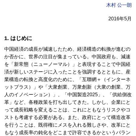
木村 公一朗
2016年5月
1. はじめに
中国経済の成長が減速したため、経済構造の転換が進むの
か否かに、世界の注目が集まっている。中国政府も、減速
を「新常態（ニューノーマル）」と表現することで中国経
済が新しいステージに入ったことを強調するとともに、産
業構造の転換と高度化のために、「
互聯網
＋（インターネ
ットプラス）」や「大衆創業、万衆創新（大衆の創業、万
人のイノベーション）」、「中国製造2025」、「供給側改
革」など、各種政策を打ち出してきた。しかし、企業にと
って成長戦略を変えることは、これにともなうリスクやコ
ストも考慮する必要がある。また、政府にとって構造改革
を行うことは、既得権にメスを入れる難しさや、改革にと
もなう成長率の鈍化をどこまで許容できるかというバラン