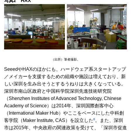
写真2
HAX
（出所）筆者撮影。
Seeed
や
HAX
のほかにも、ハードウェア系スタートアップ
／メイカーを支援するための組織や施設は増えており、新
しい深圳を生み出そうとするうねりは大きくなっている。
深圳市南山区政府と中国科学院深圳先進技術研究院
（
Shenzhen Institutes of Advanced Technology, Chinese
Academy of Science
）は2014年、深圳国際創客中心
（
International Maker Hub
）やここをベースにした中科創
6
客学院（
Maker Institute, CAS
）を設立した
。また、深圳
市は2015年、中央政府の関連政策を受けて、「深圳市促進