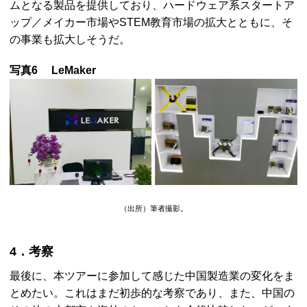
ムとなる製品を提供しており、ハードウェア系スタートア
ップ／メイカー市場や
STEM
教育市場の拡大とともに、そ
の事業も拡大しそうだ。
写真6
LeMaker
（出所）筆者撮影。
4．考察
最後に、本ツアーに参加して感じた中国製造業の変化をま
とめたい。これはまだ初歩的な考察であり、また、中国の