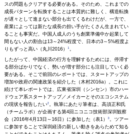
スの問題もクリアする必要がある。そのため、これまでの
成長パターンを転換することは本質的に難しく、構造転換
が遅々として進まない部分も出てくるわけだが、一方で、
産業によっては新たな成長の担い手がたくさん生まれてい
ることも事実だ。中国人成人のうち創業準備中か起業して
間もない人の割合は13～24%程度で、日本の3～5%程度よ
1
りもずっと高い（丸川2016）
。
したがって、中国経済の行方を理解するためには、停滞す
る部分ばかりでなく、勢いが増す部分にも注目していく必
要がある。そこで前回のレポートでは、スタートアップの
増加や政府の関連政策を紹介した（木村2016a）。これに
続けて本レポートでは、広東省深圳（シンセン）市のハー
ドウェア系スタートアップ／メイカーとそのエコシステム
2
の現状を報告したい
。執筆にあたり筆者は、高須正和氏
（チームラボ）が企画する第4回ニコニコ技術部深圳観察
3
会（2016年4月13日～16日）に参加した（表1）
。ツアー
に参加することで深圳経済の新しい動きをあらためて知る