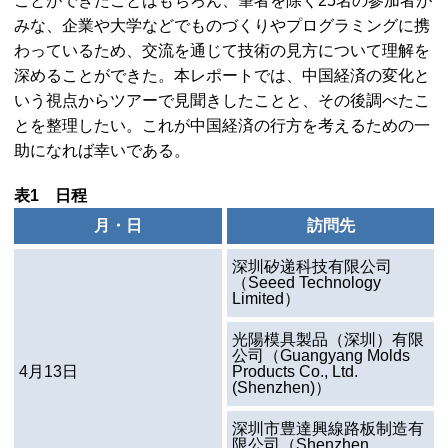
ことができたことはもちろん、筆者を除く25名の参加者が
みな、企業や大学などでものづくりやプログラミングに携
わっているため、交流を通じて技術の見方について理解を
深めることができた。本レポートでは、中国経済の変化と
いう視点からツアーで見聞きしたことと、その後調べたこ
とを整理したい。これが中国経済の行方を考えるための一
助になれば幸いである。
表1 日程
月・日
訪問先
深圳矽递科技有限公司
（
Seeed Technology
Limited
）
光陽模具製品（深圳）有限
公司（
Guangyang Molds
4月13日
Products Co., Ltd.
(Shenzhen)
）
深圳市豊達興線路板制造有
限公司（
Shenzhen