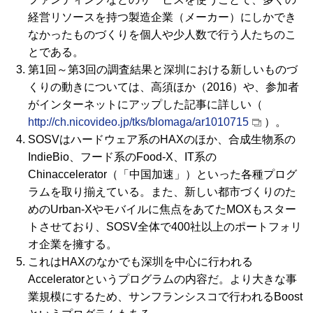
経営リソースを持つ製造企業（メーカー）にしかでき
なかったものづくりを個人や少人数で行う人たちのこ
とである。
第1回～第3回の調査結果と深圳における新しいものづ
くりの動きについては、高須ほか（2016）や、参加者
がインターネットにアップした記事に詳しい（
http://ch.nicovideo.jp/tks/blomaga/ar1010715
）。
SOSV
はハードウェア系の
HAX
のほか、合成生物系の
IndieBio
、フード系の
Food-X、IT
系の
Chinaccelerator
（「中国加速」）といった各種プログ
ラムを取り揃えている。また、新しい都市づくりのた
めの
Urban-X
やモバイルに焦点をあてたMOXもスター
トさせており、
SOSV
全体で400社以上のポートフォリ
オ企業を擁する。
これは
HAX
のなかでも深圳を中心に行われる
Accelerator
というプログラムの内容だ。より大きな事
業規模にするため、サンフランシスコで行われる
Boost