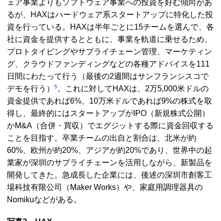
ェア事業よりもソフトウェア事業への投資を好む傾向があ
るが、
HAX
はハードウェア系スタートアップに特化した投
資を行っている。
HAX
は半年ごとに15チームを選んで、各
社に資金を提供するとともに、事業を軌道に乗せるため、
プロトタイピングやサプライチェーン管理、マーケティン
グ、クラウドファンディングなどの各種アドバイスを111
日間にわたって行う（最後の2週間はサンフランシスコで
5
デモを行う）
。これに対して
HAX
は、2万5,000米ドルの
資金提供であれば6%、10万米ドルであれば9%の株式を取
得し、最終的にはスタートアップが
IPO
（新規株式公開）
か
M&A
（合併・買収）でエグジットする際に資金回収する
ことを目指す。卒業チームの出自と割合は、北米が約
60%、欧州が約20%、アジアが約20%であり、世界中の起
業家が深圳のサプライチェーンを活用しながら、新製品を
開発してきた。急成長した企業には、後述の深圳市創客工
場科技有限公司（
Maker Works
）や、家庭用調理器具の
Nomikuなどがある。