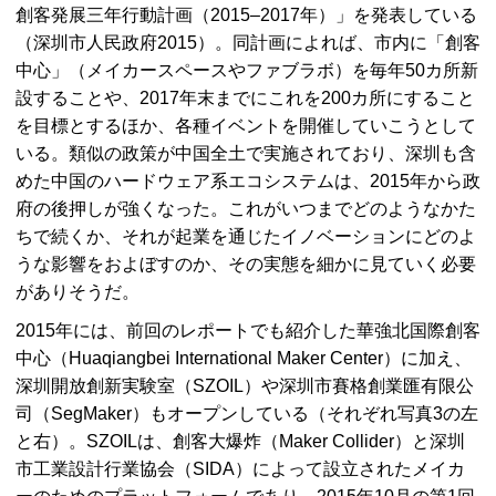
創客発展三年行動計画（2015–2017年）」を発表している
（深圳市人民政府2015）。同計画によれば、市内に「創客
中心」（メイカースペースやファブラボ）を毎年50カ所新
設することや、2017年末までにこれを200カ所にすること
を目標とするほか、各種イベントを開催していこうとして
いる。類似の政策が中国全土で実施されており、深圳も含
めた中国のハードウェア系エコシステムは、2015年から政
府の後押しが強くなった。これがいつまでどのようなかた
ちで続くか、それが起業を通じたイノベーションにどのよ
うな影響をおよぼすのか、その実態を細かに見ていく必要
がありそうだ。
2015年には、前回のレポートでも紹介した華強北国際創客
中心（
Huaqiangbei International Maker Center
）に加え、
深圳開放創新実験室（
SZOIL
）や深圳市賽格創業匯有限公
司（
SegMaker
）もオープンしている（それぞれ写真3の左
と右）。
SZOIL
は、創客大爆炸（
Maker Collider
）と深圳
市工業設計行業協会（
SIDA
）によって設立されたメイカ