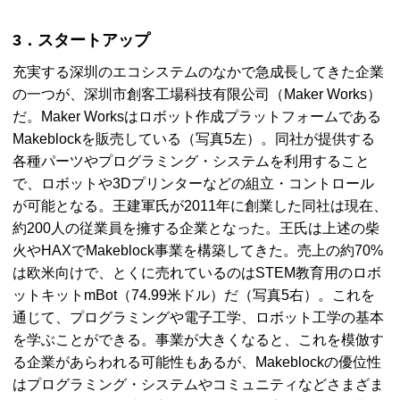
3．スタートアップ
充実する深圳のエコシステムのなかで急成長してきた企業
の一つが、深圳市創客工場科技有限公司（
Maker Works
）
だ。
Maker Works
はロボット作成プラットフォームである
Makeblock
を販売している（写真5左）。同社が提供する
各種パーツやプログラミング・システムを利用すること
で、ロボットや3Dプリンターなどの組立・コントロール
が可能となる。王建軍氏が2011年に創業した同社は現在、
約200人の従業員を擁する企業となった。王氏は上述の柴
火や
HAX
で
Makeblock
事業を構築してきた。売上の約70%
は欧米向けで、とくに売れているのは
STEM
教育用のロボ
ットキットmBot（74.99米ドル）だ（写真5右）。これを
通じて、プログラミングや電子工学、ロボット工学の基本
を学ぶことができる。事業が大きくなると、これを模倣す
る企業があらわれる可能性もあるが、
Makeblock
の優位性
はプログラミング・システムやコミュニティなどさまざま