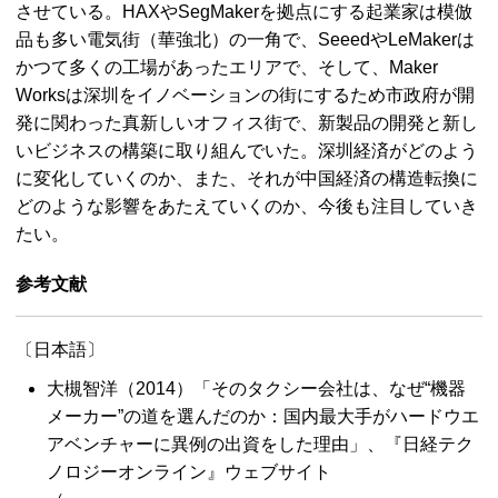
させている。
HAX
や
SegMaker
を拠点にする起業家は模倣
品も多い電気街（華強北）の一角で、
Seeed
や
LeMaker
は
かつて多くの工場があったエリアで、そして、
Maker
Works
は深圳をイノベーションの街にするため市政府が開
発に関わった真新しいオフィス街で、新製品の開発と新し
いビジネスの構築に取り組んでいた。深圳経済がどのよう
に変化していくのか、また、それが中国経済の構造転換に
どのような影響をあたえていくのか、今後も注目していき
たい。
参考文献
〔日本語〕
大槻智洋（2014）「そのタクシー会社は、なぜ“機器
メーカー”の道を選んだのか：国内最大手がハードウエ
アベンチャーに異例の出資をした理由」、『日経テク
ノロジーオンライン』ウェブサイト