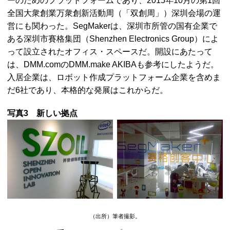
ーのためのプラットフォームであり、2015年10月の第1回
全国大衆創業万衆創新活動周（「双創周」）深圳会場の運
営にも関わった。
SegMaker
は、深圳市所管の国有企業で
ある深圳市賽格集団（
Shenzhen Electronics Group
）によ
って設立されたオフィス・スペースだ。開設にあたって
は、DMM.comのDMM.
make
AKIBAも参考にしたようだ。
入居企業は、ロボット作成プラットフォーム企業を含めま
だ6社であり、本格的な発展はこれからだ。
写真3 新しい拠点
（出所）筆者撮影。