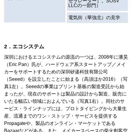
セラレーター］。
SOSV
LLC
の一部門）
電気街（華強北）の見学
2．エコシステム
深圳におけるエコシステムの源流の一つは、2008年に潘昊
（Eric Pan）氏が、ハードウェア系スタートアップ／メイ
カーをサポートするための深圳矽递科技有限公司
（
Seeed
）を設立したことに始まる（高須ほか2016）（写
真1左）。
Seeed
の事業はプリント基板の製造受託から始
まったが、現在のサポートは製品の設計から製造、販売に
いたる幅広い領域におよんでいる（写真1右）。同社のサ
ービス・ラインナップには、プロトタイピングから大量生
産、流通までのワン・ストップ・サービスを提供する
Propagate
や、製品のオンライン・マーケットである
Bazaar
などがある。また、メイカースペースの柴火創客空