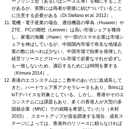
ープッシュ型（あるいはシーズ主導）を軸にすること
があるが、実際には両者が密接に結びついていること
に注意する必要がある（Di Stefano
et al
. 2012）。
電機・電子産業の場合、通信機器の
華為
（
Huawei
）や
ZTE、PC
の
聯想
（
Lenovo
）は高い市場シェアを獲得
し、家電の
海爾
（
Haier
）や一部のスマホ企業は市場シ
ェアを伸ばしているが、中国国内市場で有名な地場企
業の数に比べれば少ない。中国市場で効果を発揮した
経営リソースとグローバル市場で必要なそれが必ずし
も一致しないため、適応するためには時間を要する
（Kimura 2014）。
香港のエコシステムはここ数年のあいだに急成長して
きた。ハードウェア系アクセラレータもあり、
Brinc
は
IoT
デバイスを対象としている。しかし、香港やそのエ
コシステムには課題もあり、多くの香港人が大型の多
国籍企業（
MNC
）での就職を希望していたり（木村
2015）、スタートアップが資金調達する場合、成長ス
テージによっては、香港外のリソースに頼らなければ