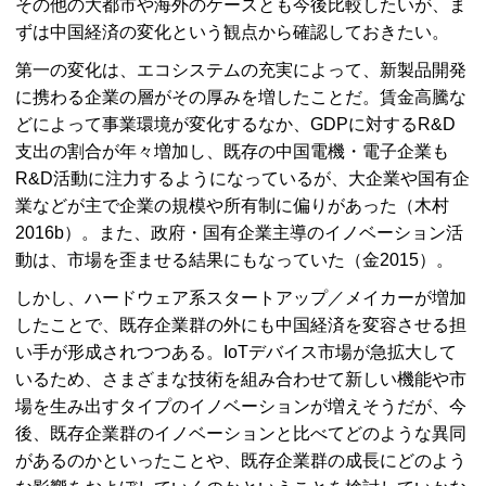
その他の大都市や海外のケースとも今後比較したいが、ま
ずは中国経済の変化という観点から確認しておきたい。
第一の変化は、エコシステムの充実によって、新製品開発
に携わる企業の層がその厚みを増したことだ。賃金高騰な
どによって事業環境が変化するなか、
GDP
に対する
R&D
支出の割合が年々増加し、既存の中国電機・電子企業も
R&D
活動に注力するようになっているが、大企業や国有企
業などが主で企業の規模や所有制に偏りがあった（木村
2016b）。また、政府・国有企業主導のイノベーション活
動は、市場を歪ませる結果にもなっていた（金2015）。
しかし、ハードウェア系スタートアップ／メイカーが増加
したことで、既存企業群の外にも中国経済を変容させる担
い手が形成されつつある。
IoT
デバイス市場が急拡大して
いるため、さまざまな技術を組み合わせて新しい機能や市
場を生み出すタイプのイノベーションが増えそうだが、今
後、既存企業群のイノベーションと比べてどのような異同
があるのかといったことや、既存企業群の成長にどのよう