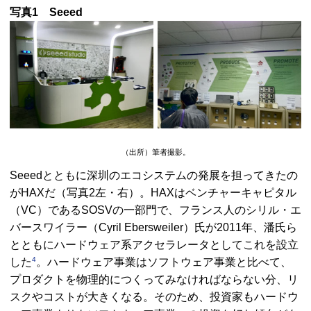
写真1
Seeed
（出所）筆者撮影。
Seeed
とともに深圳のエコシステムの発展を担ってきたの
が
HAX
だ（写真2左・右）。
HAX
はベンチャーキャピタル
（
VC
）である
SOSV
の一部門で、フランス人のシリル・エ
バースワイラー（Cyril Ebersweiler）氏が2011年、潘氏ら
とともにハードウェア系アクセラレータとしてこれを設立
4
した
。ハードウェア事業はソフトウェア事業と比べて、
プロダクトを物理的につくってみなければならない分、リ
スクやコストが大きくなる。そのため、投資家もハードウ