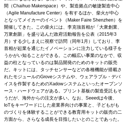
間（
Chaihuo Makerspace
）や、製造拠点の敏捷製造中心
（
Agile Manufacture Center
）を有するほか、柴火が中心
となってメイカーのイベント（
Maker Faire Shenzhen
）を
開催してきた。この柴火には、李克強首相が「大衆創業、
万衆創新」を盛り込んだ政府活動報告を公表（2015年3
月）する少しまえに視察で訪問（同年1月）しており、李
首相が起業を通じたイノベーションに注力している様子を
うかがい知ることができる。この幅広い事業のなかで、収
益の柱となっているのは製品開発のためのキットの販売
だ。キットには、タッチセンサーなどの各種機能が搭載さ
れたモジュールの
Grove
システムや、ウェアラブル・デバ
イスを作製するための
Xadow
システムといったオープンソ
ース・ハードウェアがある。プリント基板の製造受託もそ
うだが、海外からの注文が多い。なお、
Seeed
は今後、
IoT
をキーワードにした産業界向けの事業と、子どもがも
のづくりを体験することができる教育用キットの販売の二
方面から、さらなる成長を目指したいとのことであった。