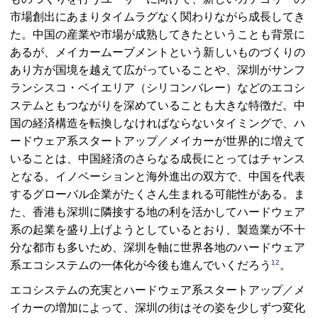
市場創出にあまりタイムラグなく関わりながら成長してき
た。中国の産業や市場が成熟してきたということも背景に
あるが、メイカームーブメントという新しいものづくりの
あり方が国境を越えて広がっていることや、深圳がサンフ
ランシスコ・ベイエリア（シリコンバレー）などのエコシ
ステムともつながりを深めていることも大きな特徴だ。中
国の経済構造を転換しなければならないタイミングで、ハ
ードウェア系スタートアップ／メイカーが世界的に増えて
いることは、中国経済のさらなる成長にとってはチャンス
となる。イノベーションと海外進出の双方で、中国を代表
するグローバル企業がたくさん生まれる可能性がある。ま
た、香港も深圳に隣接する地の利を活かしてハードウェア
系の起業を盛り上げようとしているとおり、製造業が不十
分な都市も多いため、深圳を軸に世界各地のハードウェア
12
系エコシステムの一体化が今後も進んでいくだろう
。
エコシステムの充実とハードウェア系スタートアップ／メ
イカーの増加によって、深圳の街はその姿を少しずつ変化