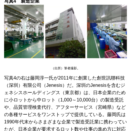
写真4 製造企業
（出所）筆者撮影。
写真4の右は藤岡淳一氏が2011年に創業した創世訊聯科技
（深圳）有限公司（
Jenesis
）だ。深圳の
Jenesis
を含むジ
ェネシスホールディングス（東京都）は、日本企業のため
に小ロットから中ロット（1,000～10,000台）の製造受託
や、品質管理検査代行、アフターサービス（宮崎県）など
の各種サービスをワンストップで提供している。藤岡氏は
1990年代末からさまざまな企業で製造受託業に携わってい
たが、日本企業が要求するロット数や仕事の進め方に対応