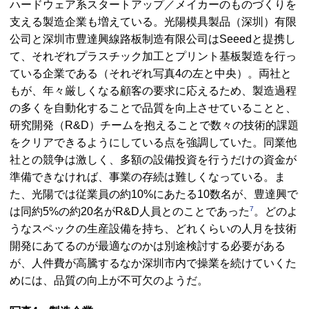
ハードウェア系スタートアップ／メイカーのものづくりを
支える製造企業も増えている。光陽模具製品（深圳）有限
公司と深圳市豊達興線路板制造有限公司は
Seeed
と提携し
て、それぞれプラスチック加工とプリント基板製造を行っ
ている企業である（それぞれ写真4の左と中央）。両社と
もが、年々厳しくなる顧客の要求に応えるため、製造過程
の多くを自動化することで品質を向上させていることと、
研究開発（
R&D
）チームを抱えることで数々の技術的課題
をクリアできるようにしている点を強調していた。同業他
社との競争は激しく、多額の設備投資を行うだけの資金が
準備できなければ、事業の存続は難しくなっている。ま
た、光陽では従業員の約10%にあたる10数名が、豊達興で
7
は同約5%の約20名が
R&D
人員とのことであった
。どのよ
うなスペックの生産設備を持ち、どれくらいの人月を技術
開発にあてるのが最適なのかは別途検討する必要がある
が、人件費が高騰するなか深圳市内で操業を続けていくた
めには、品質の向上が不可欠のようだ。