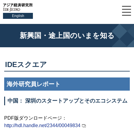
English
新興国・途上国のいまを知る
IDE
スクエア
海外研究員レポート
中国： 深圳のスタートアップとそのエコシステム
PDF
版ダウンロードページ：
http://hdl.handle.net/2344/00049834