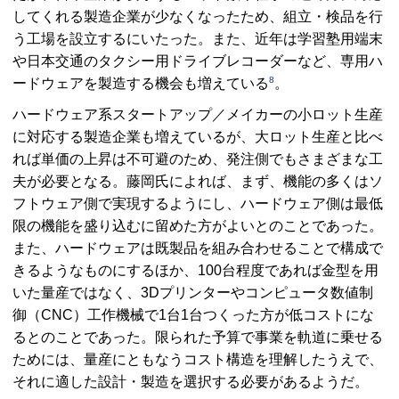
してくれる製造企業が少なくなったため、組立・検品を行
う工場を設立するにいたった。また、近年は学習塾用端末
や日本交通のタクシー用ドライブレコーダーなど、専用ハ
8
ードウェアを製造する機会も増えている
。
ハードウェア系スタートアップ／メイカーの小ロット生産
に対応する製造企業も増えているが、大ロット生産と比べ
れば単価の上昇は不可避のため、発注側でもさまざまな工
夫が必要となる。藤岡氏によれば、まず、機能の多くはソ
フトウェア側で実現するようにし、ハードウェア側は最低
限の機能を盛り込むに留めた方がよいとのことであった。
また、ハードウェアは既製品を組み合わせることで構成で
きるようなものにするほか、100台程度であれば金型を用
いた量産ではなく、3Dプリンターやコンピュータ数値制
御（
CNC
）工作機械で1台1台つくった方が低コストにな
るとのことであった。限られた予算で事業を軌道に乗せる
ためには、量産にともなうコスト構造を理解したうえで、
それに適した設計・製造を選択する必要があるようだ。