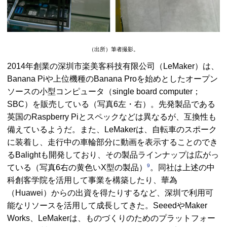
（出所）筆者撮影。
2014年創業の深圳市楽美客科技有限公司（
LeMaker
）は、
Banana Pi
や上位機種の
Banana Pro
を始めとしたオープン
ソースの小型コンピュータ（
single board computer；
SBC
）を販売している（写真6左・右）。先発製品である
英国の
Raspberry Pi
とスペックなどは異なるが、互換性も
備えているようだ。また、
LeMaker
は、自転車のスポーク
に装着し、走行中の車輪部分に動画を表示することのでき
る
Balight
も開発しており、その製品ラインナップは広がっ
9
ている（写真6右の黄色いX型の製品）
。同社は上述の中
科創客学院を活用して事業を構築したり、
華為
（
Huawei
）からの出資を得たりするなど、深圳で利用可
能なリソースを活用して成長してきた。
Seeed
や
Maker
Works、LeMaker
は、ものづくりのためのプラットフォー