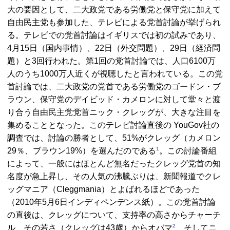
大の要因として、二大政党である労働党と保守党に加えて
自由民主党も参加した、テレビによる党首討論が挙げられ
る。テレビでの党首討論はイギリスでは初の試みであり、
4月15日（国内事情）、22日（外交問題）、29日（経済問
題）と3回行われた。第1回の党首討論では、人口6100万
人のうち1000万人近くが視聴したと言われている。この党
首討論では、二大政党の党首である労働党のゴードン・ブ
ラウン、保守党のデイビッド・カメロンに対して堂々と渡
り合う自由民主党党首ニック・クレッグが、大きな注目を
集めることとなった。このテレビ討論直後の
YouGov
社の
調査では、討論の勝者として、51%がクレッグ（カメロン
1
29％、ブラウン19%）を選んだのである
。この討論番組
によって、一般にはほとんど無名だったクレッグ党首の知
名度が急上昇し、その人気の沸騰ぶりは、新聞報道でクレ
ッグマニア（
Cleggmania
）とよばれるほどであった
（2010年5月6日インディペンデンス紙）。この党首討論
の直後は、クレッグについて、支持率の高さからチャーチ
2
ル、その若さ（クレッグは43歳）からオバマ
、そしてニ