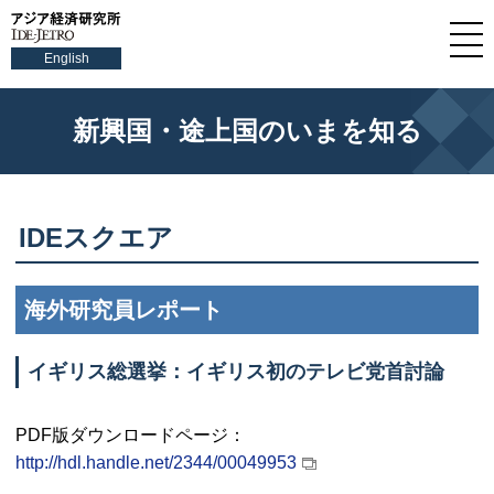
English
新興国・途上国のいまを知る
IDE
スクエア
海外研究員レポート
イギリス総選挙：イギリス初のテレビ党首討論
PDF
版ダウンロードページ：
http://hdl.handle.net/2344/00049953