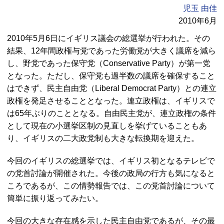
児玉 由佳
2010年6月
2010年5月6日にイギリス議会の総選挙が行われた。その
結果、12年間政権与党であった労働党が大きく議席を減ら
し、野党であった保守党（
Conservative Party
）が第一党
となった。ただし、保守党も過半数の議席を確保すること
はできず、民主自由党（
Liberal Democrat Party
）との連立
政権を発足させることとなった。連立政権は、イギリスで
は65年ぶりのこととなる。自由民主党が、連立政権の条件
として現在の小選挙区制の見直しを挙げていることもあ
り、イギリスの二大政党制も大きな転換期を迎えた。
今回のイギリスの総選挙では、イギリス初となるテレビで
の党首討論が開催された。今後の政局の行方も気になると
ころであるが、この情勢報告では、この党首討論について
簡単に振り返ってみたい。
今回の大きな存在感を示した民主自由党であるが、その最