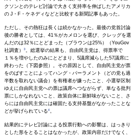
クソンとのテレビ討論で大きく支持率を伸ばしたアメリカ
の J・F・ケネディなどと比較する新聞記事もあった。
ただし、その熱狂は長くは続かなかった。最後の党首討論
後の勝者としては、41％がカメロンを選び、クレッグを選
んだのは32％にとどまった（ブラウンは25%）（
YouGov
3
社調査）
。総選挙の結果も、自由民主党は、得票率で
１％を増やしたのみにとどまり、5議席減らした57議席に
終わった（下図参照）。その原因として、自由民主党が票
をのばすことによってハング・パーラメント（どの党も過
半数を取れない議会）を有権者が嫌ったこと、小選挙区制
ゆえに自由民主党への票は議席へつながらず、単なる批判
票にしかなれないこと、政策自体に新鮮味がないこと、さ
らには自由民主党には確固たる支持基盤がなかったことな
4
どが挙げられている
。
結果的にテレビ討論による投票行動への影響は、はっきり
とした形をとることはなかったが、政策内容だけでなく、