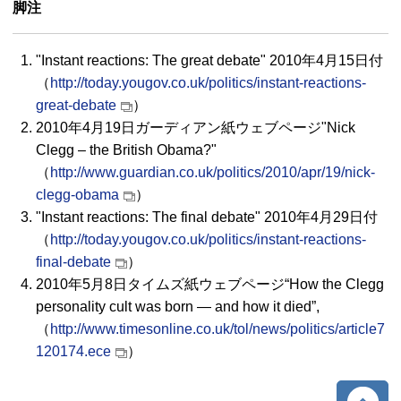
脚注
"
Instant reactions: The great debate
" 2010年4月15日付
（
http://today.yougov.co.uk/politics/instant-reactions-
great-debate
）
2010年4月19日ガーディアン紙ウェブページ"
Nick
Clegg – the British Obama?
"
（
http://www.guardian.co.uk/politics/2010/apr/19/nick-
clegg-obama
）
"
Instant reactions: The final debate
" 2010年4月29日付
（
http://today.yougov.co.uk/politics/instant-reactions-
final-debate
）
2010年5月8日タイムズ紙ウェブページ“
How the Clegg
personality cult was born — and how it died
”,
（
http://www.timesonline.co.uk/tol/news/politics/article7
120174.ece
）