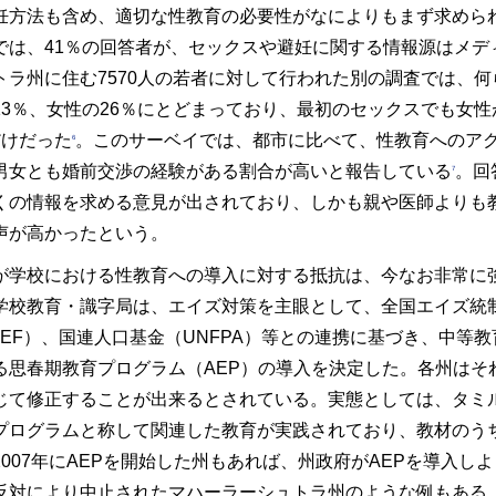
妊方法も含め、適切な性教育の必要性がなによりもまず求めら
では、41％の回答者が、セックスや避妊に関する情報源はメデ
トラ州に住む7570人の若者に対して行われた別の調査では、
13％、女性の26％にとどまっており、最初のセックスでも女
だけだった
。このサーベイでは、都市に比べて、性教育へのア
6
男女とも婚前交渉の経験がある割合が高いと報告している
。回
7
くの情報を求める意見が出されており、しかも親や医師よりも
声が高かったという。
が学校における性教育への導入に対する抵抗は、今なお非常に強
学校教育・識字局は、エイズ対策を主眼として、全国エイズ統制
ICEF）、国連人口基金（UNFPA）等との連携に基づき、中等
る思春期教育プログラム（AEP）の導入を決定した。各州はそ
じて修正することが出来るとされている。実態としては、タミル
プログラムと称して関連した教育が実践されており、教材のう
2007年にAEPを開始した州もあれば、州政府がAEPを導入
反対により中止されたマハーラーシュトラ州のような例もある