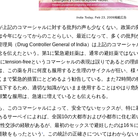
India Today
, Feb 23, 2009掲載広告
が上記のコマーシャルに対する批判の声も少なくない。政策の
は今年になってからのことらしい。最近になって、多くの批判
理局（Drug Controller General of India）は上記
念を伝えたという。第1に緊急避妊薬は、通常の避妊薬ではな
にtension-freeというコマーシャルの表現は誤りであると
は、この薬を月に何度も服用すると生理のサイクルが狂い、様
くまで緊急的措置にとどめるよう勧告している。また72時間の
低下するため、適切な知識がないまま使用することはやはり危
頻繁な服用は、急速に増えているとも伝えられる。
も、このコマーシャルによって、安全でないセックスが、特に
あるサーベイによれば、全国10の大都市および小都市に住む若い
に性交渉の経験があるが、最初のセックスで避妊したのは16％
経験をもったという
。この統計の正確さについてはわからない
5