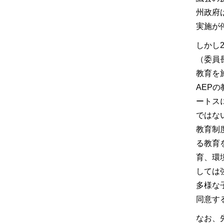
州政府
実施が
しかし
（委員長
教育を
AEP
ートス
ではな
教育制
る教育
育、環
しては
多様な
同意す
なお、