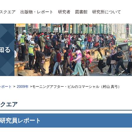
Eスクエア
出版物・レポート
研究者
図書館
研究所について
知る
レポート
>
2009年
>モーニングアフター・ピルのコマーシャル（村山 真弓）
スクエア
研究員レポート