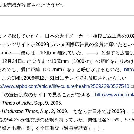
動販売機が設置されたそうだ
。
11
ェブで探していたら、日本の大手メーカー、相模ゴム工業の0.0
ンテンツサイトが2009年カンヌ国際広告賞の金賞に輝いたという
istance――僕らは、10億mm離れていた。――』と題する広
、12月24日に出会うまで10億mm（1000km）の距離を走り
それでも、愛に距離（0.02mm）を」と呼びかけるものだ。
http
。このCMは2008年12月31日にテレビでも放映されたらしい。
p://www.afpbb.com/article/life-culture/health/2539229/3527540
-pill”の宣伝は次のサイトで見ることができる。
http://www.ipillci
 Times of India
, Sep. 9, 2005.
 Hindustan Times
, Aug. 2, 2009. ちなみに日本では2005
4歳の54.2%が性交渉の経験を持っていた。男性は各31.5%、5
結婚と出産に関する全国調査（独身者調査）」）。