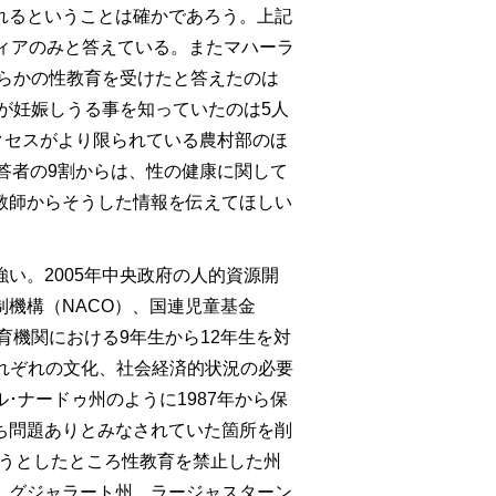
れるということは確かであろう。上記
ィアのみと答えている。またマハーラ
何らかの性教育を受けたと答えたのは
性が妊娠しうる事を知っていたのは5人
クセスがより限られている農村部のほ
答者の9割からは、性の健康に関して
教師からそうした情報を伝えてほしい
い。2005年中央政府の人的資源開
機構（NACO）、国連児童基金
教育機関における9年生から12年生を対
れぞれの文化、社会経済的状況の必要
･ナードゥ州のように1987年から保
ち問題ありとみなされていた箇所を削
しようとしたところ性教育を禁止した州
。グジャラート州、ラージャスターン