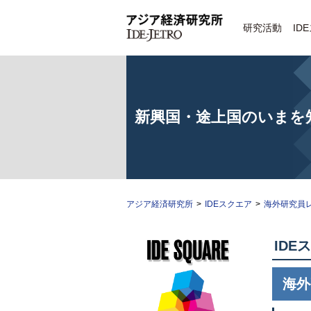
研究活動
ID
新興国・途上国のいまを
アジア経済研究所
>
IDEスクエア
>
海外研究員
IDE
海外