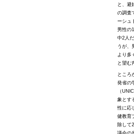
と、避
の調査
ーシュ
男性の
中2人
うが、
より多
と望む
ところ
発省の
（UN
象とす
性に応
健教育
除して
議会の