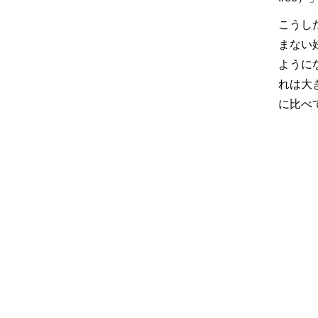
こうし
まない
ように
れは大
に比べ