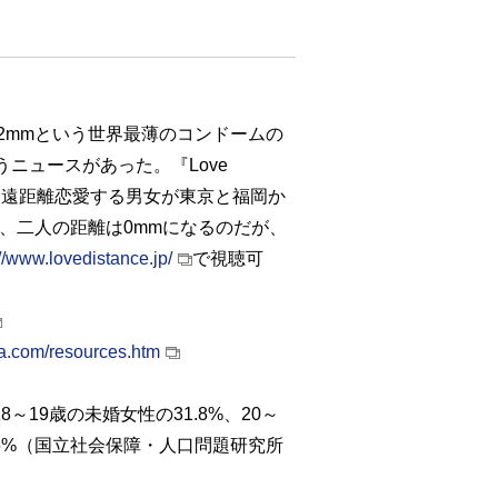
2mmという世界最薄のコンドームの
ニュースがあった。『Love
告は遠距離恋愛する男女が東京と福岡か
ぬけ、二人の距離は0mmになるのだが、
://www.lovedistance.jp/
で視聴可
pla.com/resources.htm
年、18～19歳の未婚女性の31.8%、20～
7.5%（国立社会保障・人口問題研究所