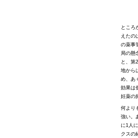
ところ
えたの
の薬事管
局の懸
と、第2
地から
め、あ
効果は
妊薬の
何より
強い。
に1人
クスの