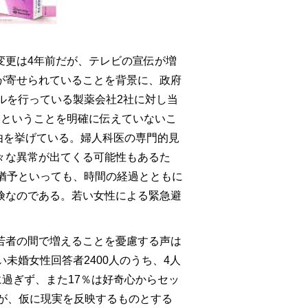
変更は4年前だが、テレビの宣伝が増
が寄せられていることを背景に、政府
のコマーシャルを行っている製薬会社2社に対し当
いということを明確に伝えていないこ
の理由を挙げている。婦人科医の専門的見
々な異常が出てくる可能性もあるた
猶予といっても、時間の経過とともに
険なのである。若い女性による緊急避
若者の間で増えることを憂慮する声は
未婚女性回答者2400人のうち、4人
に過ぎず、また17％は好奇心からセッ
が、仮に現実を反映するものとする