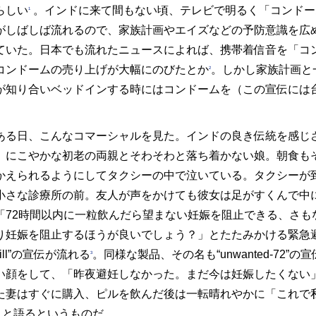
らしい
。インドに来て間もない頃、テレビで明るく「コンドー
1
がしばしば流れるので、家族計画やエイズなどの予防意識を広
ていた。日本でも流れたニュースによれば、携帯着信音を「コ
コンドームの売り上げが大幅にのびたとか
。しかし家族計画と
2
が知り合いベッドインする時にはコンドームを（この宣伝には
ある日、こんなコマーシャルを見た。インドの良き伝統を感じ
、にこやかな初老の両親とそわそわと落ち着かない娘。朝食も
かえられるようにしてタクシーの中で泣いている。タクシーが
小さな診療所の前。友人が声をかけても彼女は足がすくんで中
「72時間以内に一粒飲んだら望まない妊娠を阻止できる、さも
り妊娠を阻止するほうが良いでしょう？」とたたみかける緊急
pill”の宣伝が流れる
。同様な製品、その名も“unwanted-72
3
い顔をして、「昨夜避妊しなかった。まだ今は妊娠したくない
た妻はすぐに購入、ピルを飲んだ後は一転晴れやかに「これで私達は
）」と語るというものだ。