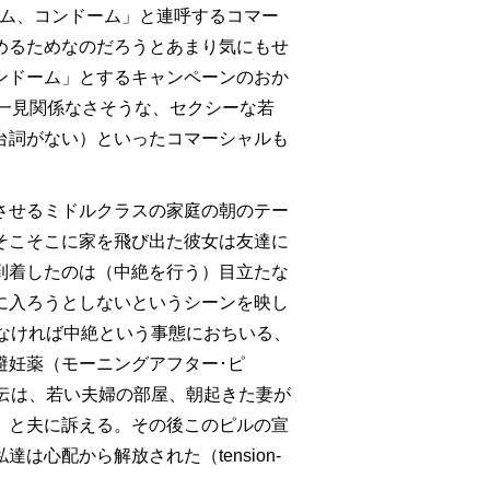
ム、コンドーム」と連呼するコマー
めるためなのだろうとあまり気にもせ
ンドーム」とするキャンペーンのおか
一見関係なさそうな、セクシーな若
台詞がない）といったコマーシャルも
させるミドルクラスの家庭の朝のテー
そこそこに家を飛び出た彼女は友達に
到着したのは（中絶を行う）目立たな
に入ろうとしないというシーンを映し
なければ中絶という事態におちいる、
避妊薬（モーニングアフター･ピ
”の宣伝は、若い夫婦の部屋、朝起きた妻が
」と夫に訴える。その後このピルの宣
心配から解放された（tension-