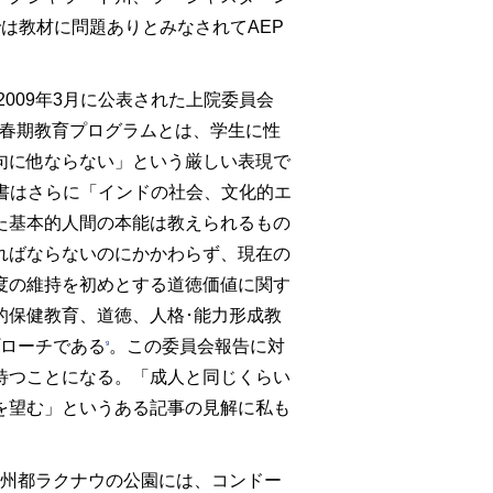
は教材に問題ありとみなされてAEP
009年3月に公表された上院委員会
、「思春期教育プログラムとは、学生に性
句に他ならない」という厳しい表現で
書はさらに「インドの社会、文化的エ
た基本的人間の本能は教えられるもの
ればならないのにかかわらず、現在の
度の維持を初めとする道徳価値に関す
的保健教育、道徳、人格･能力形成教
プローチである
。この委員会報告に対
9
待つことになる。「成人と同じくらい
を望む」というある記事の見解に私も
の州都ラクナウの公園には、コンドー