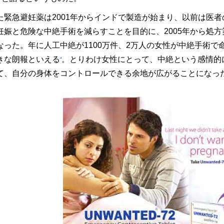
た緊急避妊薬は2001年からインドで製造が始まり、以前は医
妊娠と危険な中絶手術を減らすことを目的に、2005年から処
なった。年に人工中絶が1100万件、2万人の女性が中絶手術
きな朗報といえる
。とりわけ女性にとって、中絶という感情的
4
て、自分の身体をコントロールできる余地が広がることになっ