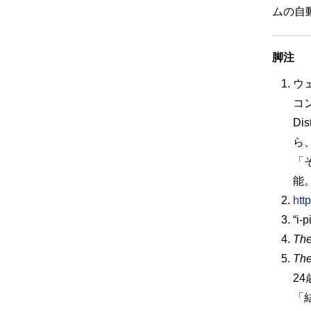
ムの自
脚注
ウ
コ
D
ら
「
能
htt
“i
The
The
2
「