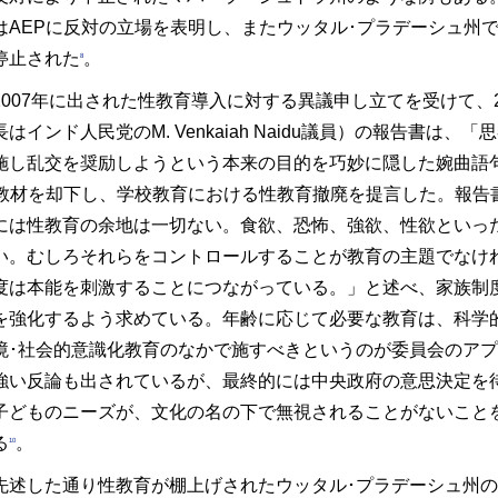
はAEPに反対の立場を表明し、またウッタル･プラデーシュ州で
停止された
。
8
2007年に出された性教育導入に対する異議申し立てを受けて、2
はインド人民党のM. Venkaiah Naidu議員）の報告書は
施し乱交を奨励しようという本来の目的を巧妙に隠した婉曲語
の教材を却下し、学校教育における性教育撤廃を提言した。報告
には性教育の余地は一切ない。食欲、恐怖、強欲、性欲といっ
い。むしろそれらをコントロールすることが教育の主題でなけ
度は本能を刺激することにつながっている。」と述べ、家族制
を強化するよう求めている。年齢に応じて必要な教育は、科学
境･社会的意識化教育のなかで施すべきというのが委員会のア
強い反論も出されているが、最終的には中央政府の意思決定を
子どものニーズが、文化の名の下で無視されることがないこと
る
。
10
先述した通り性教育が棚上げされたウッタル･プラデーシュ州