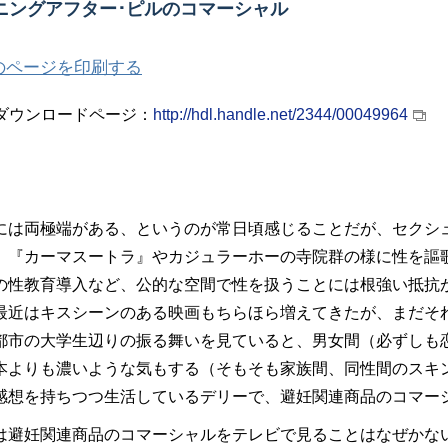
ニングアフター･ピルのコマーシャル
のページを印刷する
版ダウンロードページ：
http://hdl.handle.net/2344/00049964
には両極端がある、というのが常日頃感じることだが、セクシ
。『カーマスートラ』やカジュラーホーの寺院群の様に性を謳
の性教育導入など、公的な空間で性を扱うことには根強い抵抗
最近はキスシーンのある映画もちらほら増えてきたが、まだそ
都市の大学生辺りの振る舞いを見ていると、男女間（必ずしも
本よりも濃いような気もする（そもそも家族間、同性間のスキ
感想を持ちつつ生活しているデリーで、避妊関連商品のコマー
は避妊関連商品のコマーシャルをテレビで見ることはなぜかな