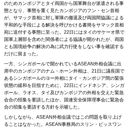
のためカンボジアとタイ両国から国軍舞台が派遣される事
態となり、事態を重く見たカンボジアのフン・セン首相
が、サマック首相に対し軍隊の撤退及び両国間協議による
平和的な手段による解決を呼びかける書簡をサマック首相
宛に送付する事態に至った。22日にはタイのサケーオ県で
国軍上層部を含めた関係者による協議が開かれたが、両国
とも国境紛争の解決の為に武力行使をしない事を確認する
だけに留まった。
一方、シンガポールで開かれているASEAN外相会議に出
席中のカンボジアのナム・ホーン外相は、21日に議長国で
あるシンガポールのヨー外相にタイ・カンボジア間の緊張
状態の緩和を目指すために、22日にインドネシア、シンガ
ポール、ラオス、タイ及びカンボジアの外相を交えた緊急
会合の招集を要請したほか、国連安全保障理事会に緊急会
合の招集を要請する方針を示唆した。
しかしながら、ASEAN外相会議ではこの問題を取り上げ
ることはなかった。ASEAN事務局のスリン・ピッスワン