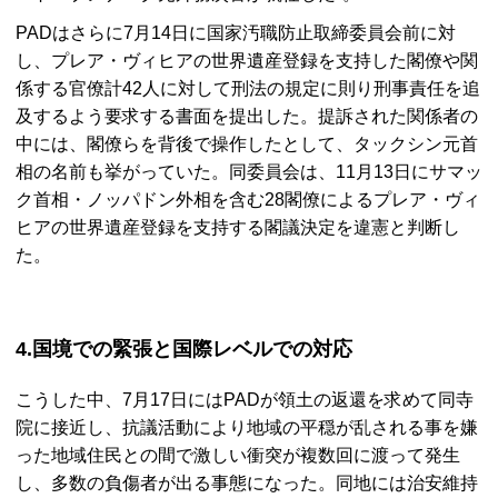
PADはさらに7月14日に国家汚職防止取締委員会前に対
し、プレア・ヴィヒアの世界遺産登録を支持した閣僚や関
係する官僚計42人に対して刑法の規定に則り刑事責任を追
及するよう要求する書面を提出した。提訴された関係者の
中には、閣僚らを背後で操作したとして、タックシン元首
相の名前も挙がっていた。同委員会は、11月13日にサマッ
ク首相・ノッパドン外相を含む28閣僚によるプレア・ヴィ
ヒアの世界遺産登録を支持する閣議決定を違憲と判断し
た。
4.国境での緊張と国際レベルでの対応
こうした中、7月17日にはPADが領土の返還を求めて同寺
院に接近し、抗議活動により地域の平穏が乱される事を嫌
った地域住民との間で激しい衝突が複数回に渡って発生
し、多数の負傷者が出る事態になった。同地には治安維持