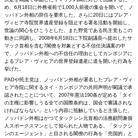
め、6月18日に外務省前で1,000人前後の集会を開いて、ノ
ッパドン外相の辞任を要求した。さらに20日にはプレア・
ヴィヒア寺院世界遺産登録を阻止する署名活動を開始し、
世論の関心をひこうとした。また野党である民主党もこの
動きに同調し、2008年6月18日に下院副議長へ提出したサ
マック首相を含む7閣僚を対象とする不信任決議案の中
で、ノッパドン外相への不信任の理由としてカンボジアに
よるプレア・ヴィヒアの世界登録遺産に道を開いた行為を
挙げた。
PADや民主党は、ノッパドン外相が署名したプレア・ヴィ
ヒア寺院に関するタイ・カンボジアの共同声明が閣議で承
認されたことについて、2007年憲法190条が定める「タイ
の主権に影響しうる全ての国際条約は、国会で審議されな
ければならない」という内容に抵触していると主張した。
ノッパドン外相はかつてタックシン元首相の法務顧問兼個
人スポークスマンとして知られた人物である。「タックシ
ンのエージェント」と目される閣僚の行為を「売国的」と