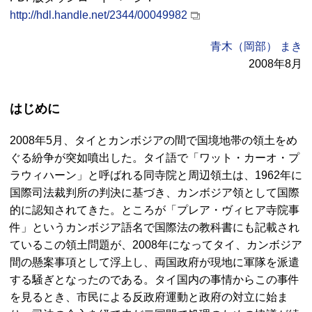
http://hdl.handle.net/2344/00049982
青木（岡部） まき
2008年8月
はじめに
2008年5月、タイとカンボジアの間で国境地帯の領土をめ
ぐる紛争が突如噴出した。タイ語で「ワット・カーオ・プ
ラウィハーン」と呼ばれる同寺院と周辺領土は、1962年に
国際司法裁判所の判決に基づき、カンボジア領として国際
的に認知されてきた。ところが「プレア・ヴィヒア寺院事
件」というカンボジア語名で国際法の教科書にも記載され
ているこの領土問題が、2008年になってタイ、カンボジア
間の懸案事項として浮上し、両国政府が現地に軍隊を派遣
する騒ぎとなったのである。タイ国内の事情からこの事件
を見るとき、市民による反政府運動と政府の対立に始ま