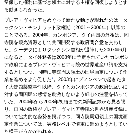
留保した権利に基づき領土に対する主権を回復しようとす
る動きもなかった。
プレア・ヴィヒアをめぐって新たな動きが現れたのは、タ
ックシン・チンナワット政権期（2001～2006年）以降の
ことである。2004年、カンボジア、タイ両国の外相は、同
寺院を観光資源として共同開発する政府間合意を交わし
た。クーデタによりタックシン首相が退陣した2007年6月
になると、タイ外務省は2008年に予定されていたカンボジ
ア政府によるプレア・ヴィヒア寺院の世界遺産申請を支持
するとしつつ、同時に寺院周辺領土の国境画定について作
2
業を進めるよう促した
。2003年にプノンペンで起きたタ
イ大使館襲撃事件以降、タイとカンボジアの政府は互いに
対する両国民の感情を刺激しないよう細心の注意を払って
いた。2004年から2008年初頭までの新聞記録から見る限
り、両国の政権がプレア・ヴィヒア寺院の世界遺産登録に
ついて協力的な姿勢を掲げつつ、同寺院周辺領土の国境画
定作業については、実務レベルで慎重に進めようとしてい
た様子がうかがわれる。