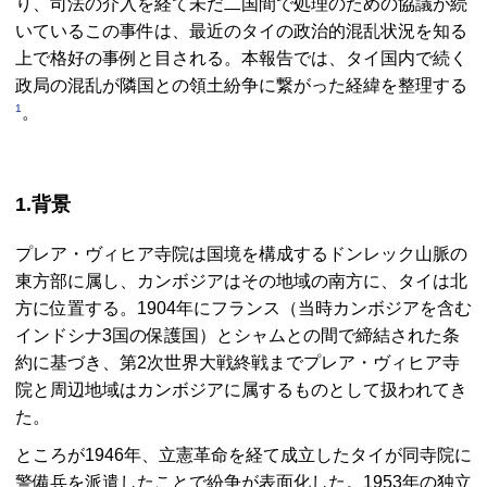
り、司法の介入を経て未だ二国間で処理のための協議が続
いているこの事件は、最近のタイの政治的混乱状況を知る
上で格好の事例と目される。本報告では、タイ国内で続く
政局の混乱が隣国との領土紛争に繋がった経緯を整理する
1
。
1.背景
プレア・ヴィヒア寺院は国境を構成するドンレック山脈の
東方部に属し、カンボジアはその地域の南方に、タイは北
方に位置する。1904年にフランス（当時カンボジアを含む
インドシナ3国の保護国）とシャムとの間で締結された条
約に基づき、第2次世界大戦終戦までプレア・ヴィヒア寺
院と周辺地域はカンボジアに属するものとして扱われてき
た。
ところが1946年、立憲革命を経て成立したタイが同寺院に
警備兵を派遣したことで紛争が表面化した。1953年の独立