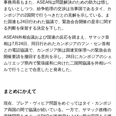
事務局長もまた、ASEANは問題解決のための助力は惜し
まないとしつつ、紛争処理の交渉は当事国であるタイ、カ
ンボジアの2国間で行うべきだとの見解を示している。ま
た国連も24日行われた協議で、緊急会合開催の是非に関す
る判断を保留する決定を下した。
ASEAN外相会議および国連の反応を踏まえ、サマック首
相は7月24日、同日行われたカンボジアのフン・セン首相
との電話協議で、カンボジア側は国連安保理への緊急会合
開催要請を撤回する意向を示し、28日にカンボジアのシェ
ムリエップ県内で緊張緩和に向けた二国間協議を外相レベ
ルで行うことで合意したと発表した。
まとめにかえて
現在、プレア・ヴィヒア問題をめぐってはタイ・カンボジ
ア両国の間で協議が続いている。一方で、サマック政権の