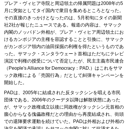
プレア・ヴィヒア寺院と周辺領土の帰属問題は2008年の5
月に突如としてタイ国内で衆目を集めるところとなった。
その直接のきっかけとなったのは、5月初旬にタイの新聞
社2社が報じたニュースである。報道の内容は、サマック
内閣のノッパドン外相が、プレア・ヴィヒア周辺領土にお
けるカンボジアの主権を容認することと引換に、サマック
がカンボジア領内の油田採掘の利権を得たというものであ
った。サマック・スンタラウェート首相はただちにテレビ
演説で利権の授受について否定したが、民主主義市民連合
（People's Alliance for Democracy：PAD.）はこれをサマ
ック政権による「売国行為」だとして糾弾キャンペーンを
開始した。
PADは、2005年に結成された反タックシンを唱える市民
団体である。2006年のクーデタ以降は解散状態にあった
が、サマック政権成立以後に同政権がタックシン元首相の
腹心からなる傀儡政権だとの理由から再度結成され、街頭
での退陣要求運動を続けていた。PADは外相および外相の
決定を閣議で承認したサマック内閣に対して抗議するた