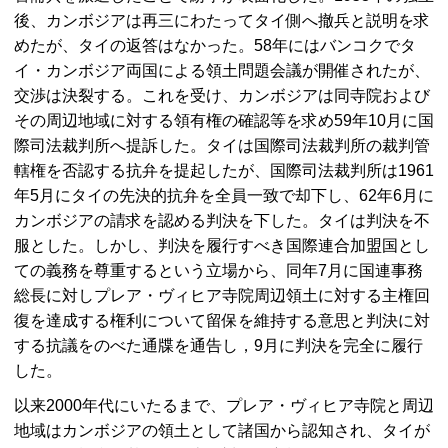
後、カンボジアは再三にわたってタイ側へ撤兵と説明を求
めたが、タイの返答はなかった。58年にはバンコクでタ
イ・カンボジア両国による領土問題会議が開催されたが、
交渉は決裂する。これを受け、カンボジアは同寺院および
その周辺地域に対する領有権の確認等を求め59年10月に国
際司法裁判所へ提訴した。タイは国際司法裁判所の裁判管
轄権を否認する抗弁を提起したが、国際司法裁判所は1961
年5月にタイの先決的抗弁を全員一致で却下し、62年6月に
カンボジアの請求を認める判決を下した。タイは判決を不
服とした。しかし、判決を履行すべき国際連合加盟国とし
ての義務を尊重するという立場から、同年7月に国連事務
総長に対しプレア・ヴィヒア寺院周辺領土に対する主権回
復を達成する権利について留保を維持する意思と判決に対
する抗議をのべた通牒を通告し，9月に判決を完全に履行
した。
以来2000年代にいたるまで、プレア・ヴィヒア寺院と周辺
地域はカンボジアの領土として諸国から認知され、タイが