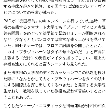
退陣問題をめぐってPADが首相府および一部の官庁を占拠
する事態が起きて以降、タイ国内では急激にプレア・ヴィ
ヒアについての報道が減った。
PADが「売国行為」のキャンペーンを行っていた当時、筆
者の在籍するタマサート大学でも「プレア・ヴィヒア寺院
領有問題」をめぐって法学部で緊急セミナーが開催される
など、少なくともバンコクでは非常な盛り上がりを見せて
いた。同セミナーでは、フロアに討議を公開したとたん、
「カオ・プラヴィハーンはタイの領土なのだ！」と声高に
主張する（だけ）の男性がマイクを握ってしまい、壇上の
弁者も途方にくれると言うシーンすら見られた。
また法学部の大学院のディスカッションでこの話題を投げ
た際に「なんとかしてカオ・プラウィハーンをタイの領土
にする国際法を探し出してくるべきだ」と発言する大学院
生がおり、教鞭を執っていた教授も思わず苦笑いするとい
うこともあった。
こうしたショーヴィニスティックな街頭運動が外相の相次