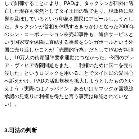
して糾弾することにより、PADは、タックシンが国外に逃
亡した現在も依然としてタイ王国の敵であり、現政権に影
響を及ぼしているという印象を国民にアピールしようとし
た。タックシンが首相を休職するきっかけとなった2006年
のシン・コーポレーション株売却事件も、通信サービスと
いう国家安全保障に直結する事業をシンガポールという外
国に売り渡したことが「売国的行為」だとしてPADが糾弾
し、10万人の街頭退陣要求運動につながった。今回のプレ
ア・ヴィヒア寺院問題もまた、「利権のために国土を売り
渡した」というロジックを用いることでタイ国民の愛国心
へ訴えかけ、PADの活動規模を拡大しようとしたものとい
えよう（実際にはノッパドン、あるいはサマックが国境線
承認の見返りに利権を得たと言う事実は確認されていな
い）。
3.司法の判断