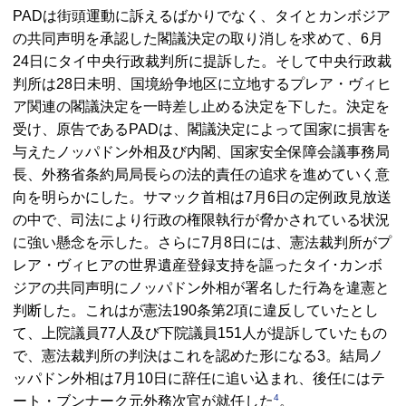
PADは街頭運動に訴えるばかりでなく、タイとカンボジア
の共同声明を承認した閣議決定の取り消しを求めて、6月
24日にタイ中央行政裁判所に提訴した。そして中央行政裁
判所は28日未明、国境紛争地区に立地するプレア・ヴィヒ
ア関連の閣議決定を一時差し止める決定を下した。決定を
受け、原告であるPADは、閣議決定によって国家に損害を
与えたノッパドン外相及び内閣、国家安全保障会議事務局
長、外務省条約局局長らの法的責任の追求を進めていく意
向を明らかにした。サマック首相は7月6日の定例政見放送
の中で、司法により行政の権限執行が脅かされている状況
に強い懸念を示した。さらに7月8日には、憲法裁判所がプ
レア・ヴィヒアの世界遺産登録支持を謳ったタイ･カンボ
ジアの共同声明にノッパドン外相が署名した行為を違憲と
判断した。これはが憲法190条第2項に違反していたとし
て、上院議員77人及び下院議員151人が提訴していたもの
で、憲法裁判所の判決はこれを認めた形になる3。結局ノ
ッパドン外相は7月10日に辞任に追い込まれ、後任にはテ
4
ート・ブンナーク元外務次官が就任した
。