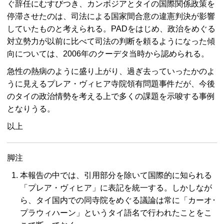
ぐ辞任にむすびつき、カンボジアとタイの国際関係政策を
停滞させたのは、司法による国家間合意の違憲判決が影響
していたものと考えられる。PADをはじめ、政治をめぐる
対立勢力が以前に比べて司法の判断を頼るようになった傾
向については、2006年のクーデタ当時から認められる。
急性の熱病のように盛り上がり、過ぎ去っていったかのよ
うに見えるプレア・ヴィヒア寺院領有問題事件だが、今後
のタイの政治情勢を考える上で多くの課題を示唆する事例
となりうる。
以上
脚注
本報告の中では、引用部分を除いて国際的に知られる
「プレア・ヴィヒア」に表記を統一する。しかしなが
ら、タイ国内での同寺院をめぐる議論は常に「カーオ･
プラウィハーン」というタイ語名で行われたことをこ