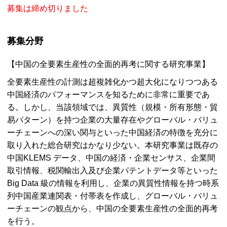
募集は締め切りました
募集分野
【中国の全要素⽣産性の全面的再考に関する研究事業】
全要素⽣産性の計測は超複雑化かつ超⼤化になりつつある
中国経済のパフォーマンスを知るために⾮常に重要であ
る。しかし、当該領域では、異質性（規模・所有形態・貿
易パターン）を持つ企業の⼤量存在やグローバル・バリュ
ーチェーンへの深い関与といった中国経済の特徴を充分に
取り⼊れた総合研究はかなり少ない。本研究事業は既存の
中国KLEMS データ、中国の経済・企業センサス、企業間
取引情報、税関輸出入及び企業パテントデータ等といった
Big Data
級の情報を利⽤し、企業の異質性情報を持つ時系
列中国産業連関表・付帯表を作成し、グローバル・バリュ
ーチェーンの観点から、中国の全要素⽣産性の全⾯的再考
を⾏う。