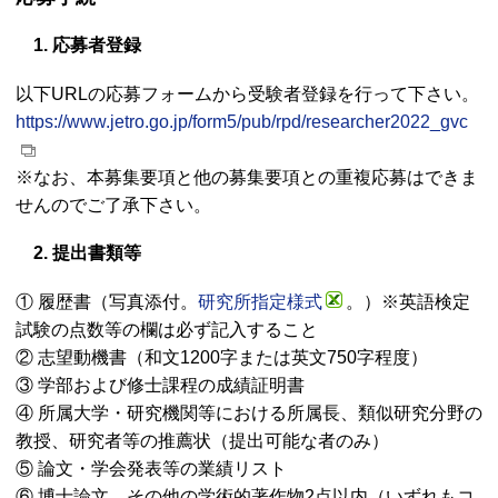
1. 応募者登録
以下
URL
の応募フォームから受験者登録を行って下さい。
https://www.jetro.go.jp/form5/pub/rpd/researcher2022_gvc
※なお、本募集要項と他の募集要項との重複応募はできま
せんのでご了承下さい。
2. 提出書類等
① 履歴書（写真添付。
研究所指定様式
。）※英語検定
試験の点数等の欄は必ず記入すること
② 志望動機書（和文1200字または英文750字程度）
③ 学部および修士課程の成績証明書
④ 所属大学・研究機関等における所属長、類似研究分野の
教授、研究者等の推薦状（提出可能な者のみ）
⑤ 論文・学会発表等の業績リスト
⑥ 博士論文、その他の学術的著作物2点以内（いずれもコ