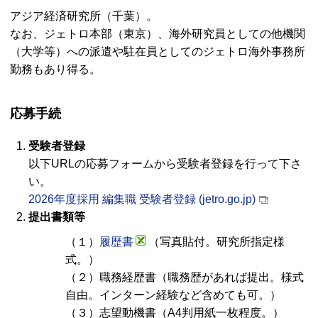
アジア経済研究所（千葉）。
なお、ジェトロ本部（東京）、海外研究員としての他機関
（大学等）への派遣や駐在員としてのジェトロ海外事務所
勤務もあり得る。
応募手続
受験者登録
以下
URL
の応募フォームから受験者登録を行って下さ
い。
2026年度採用 編集職 受験者登録 (jetro.go.jp)
提出書類等
（１）
履歴書
（写真貼付。研究所指定様
式。）
（２）職務経歴書（職務歴があれば提出。様式
自由。インターン経験など含めても可。）
（３）志望動機書（A4判用紙一枚程度。）