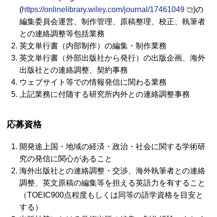
(
https://onlinelibrary.wiley.com/journal/17461049
)の
編集委員会運営、制作管理、原稿整理、校正、執筆者
との連絡調整等包括業務
英文単行書（内部制作）の編集・制作業務
英文単行書（外部出版社から発行）の出版企画、海外
出版社との連絡調整、契約事務
ウェブサイト等での情報発信に関わる業務
上記業務に付随する研究所内外との連絡調整事務
応募資格
開発途上国・地域の経済・政治・社会に関する学術研
究の発信に関心があること
海外出版社との連絡調整・交渉、海外執筆者との連絡
調整、英文原稿の編集等を担える英語力を有すること
（
TOEIC
900点程度もしくは同等の語学資格を目安と
する）