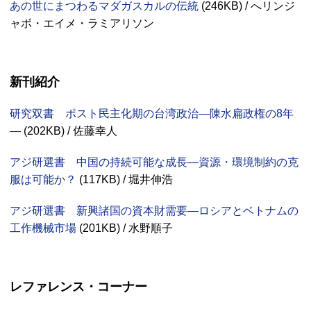
あの世にまつわるマダガスカルの伝統
(
246KB
) / へリンジ
ャボ・エイメ・ラミアリソン
新刊紹介
研究双書 ポスト民主化期の台湾政治—陳水扁政権の8年
—
(
202KB
) / 佐藤幸人
アジ研選書 中国の持続可能な成長—資源・環境制約の克
服は可能か？
(
117KB
) / 堀井伸浩
アジ研選書 新興諸国の資本財需要—ロシアとベトナムの
工作機械市場
(
201KB
) / 水野順子
レファレンス・コーナー