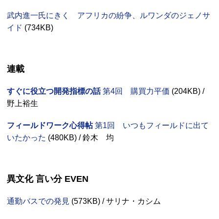
武内進一氏にきく アフリカの紛争、ルワンダのジェノサ
イド
(
734KB
)
連載
すぐに役立つ開発指標の話
第4回 購買力平価
(
204KB
) /
野上裕生
フィールドワーク心得帖
第1回 いつもフィールドに出て
いたかった
(
480KB
) / 鈴木 均
異文化 言い分
EVEN
通勤バスでの発見
(
573KB
) / サリナ・カシム