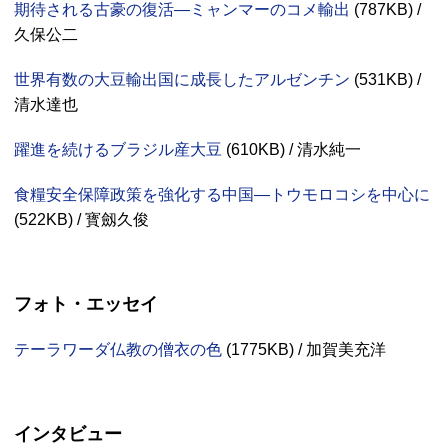
期待される古豪の復活—ミャンマーのコメ輸出
(
787KB
) /
久保公二
世界有数の大豆輸出国に成長したアルゼンチン
(
531KB
) /
清水達也
躍進を続けるブラジル産大豆
(
610KB
) / 清水純一
食糧安全保障政策を強化する中国—トウモロコシを中心に
(
522KB
) / 寳劔久俊
フォト・エッセイ
テーラワーダ仏教の僧衣の色
(
1775KB
) / 加賀美充洋
インタビュー