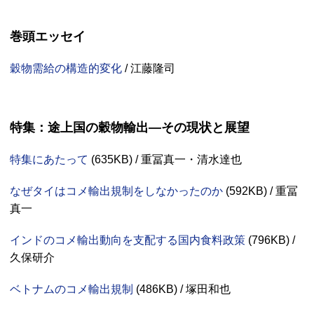
巻頭エッセイ
穀物需給の構造的変化
/ 江藤隆司
特集：途上国の穀物輸出—その現状と展望
特集にあたって
(
635KB
) / 重冨真一・清水達也
なぜタイはコメ輸出規制をしなかったのか
(
592KB
) / 重冨
真一
インドのコメ輸出動向を支配する国内食料政策
(
796KB
) /
久保研介
ベトナムのコメ輸出規制
(
486KB
) / 塚田和也