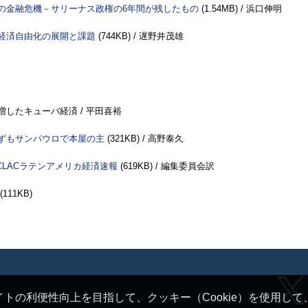
の金融危機－サリーナス政権の6年間が残したもの
(1.54
MB
) / 浜口伸明
経済自由化の展開と課題
(744
KB
) / 遅野井茂雄
増したキューバ経済 / 平田喜裕
ずもサンパウロで本屋の主
(321
KB
) / 高野泰久
CLAC
ラテンアメリカ経済速報
(619
KB
) / 編集委員会訳
(111
KB
)
トの利便性向上を目指して、クッキー（Cookie）を使用し