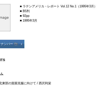
■ ラテンアメリカ・レポート Vol.12 No.1（1995年3月）
■ B5判
■ 92pp
■ 1995年3月
クナンバー
NTS
ム
北東部の貧困克服に向けて / 西沢利栄