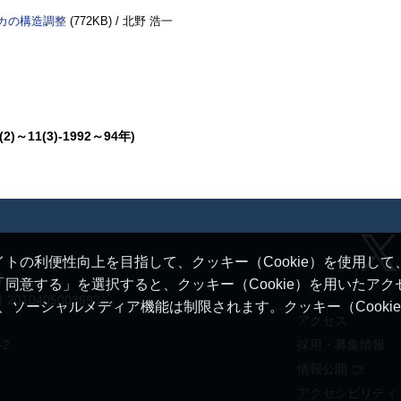
カの構造調整
(772
KB
) / 北野 浩一
2)～11(3)-1992～94年)
トの利便性向上を目指して、クッキー（Cookie）を使用し
同意する」を選択すると、クッキー（Cookie）を用いたア
10405003693）
ると、ソーシャルメディア機能は制限されます。クッキー（Cook
アクセス
-2
採用・募集情報
情報公開
アクセシビリティ