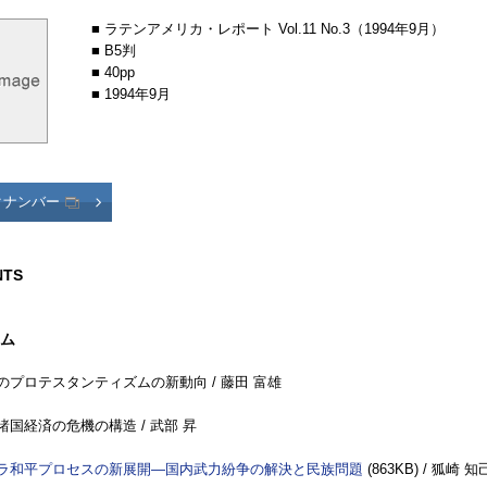
■ ラテンアメリカ・レポート Vol.11 No.3（1994年9月）
■ B5判
■ 40pp
■ 1994年9月
クナンバー
NTS
ム
のプロテスタンティズムの新動向 / 藤田 富雄
諸国経済の危機の構造 / 武部 昇
ラ和平プロセスの新展開—国内武力紛争の解決と民族問題
(863
KB
) / 狐崎 知