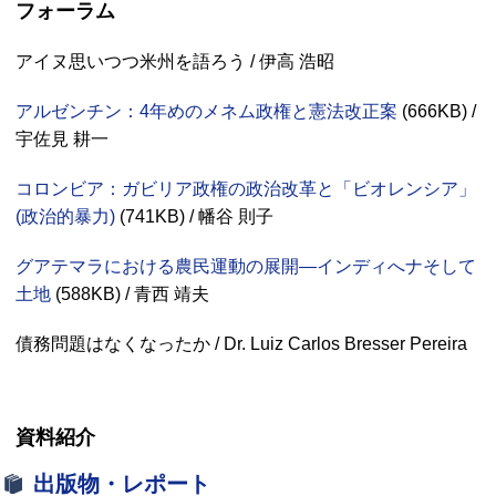
フォーラム
アイヌ思いつつ米州を語ろう / 伊高 浩昭
アルゼンチン：4年めのメネム政権と憲法改正案
(666
KB
) /
宇佐見 耕一
コロンビア：ガビリア政権の政治改革と「ビオレンシア」
(政治的暴力)
(741
KB
) / 幡谷 則子
グアテマラにおける農民運動の展開—インディへナそして
土地
(588
KB
) / 青西 靖夫
債務問題はなくなったか / Dr. Luiz Carlos Bresser Pereira
資料紹介
出版物・レポート