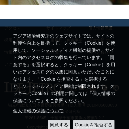
アクセス
サイトマップ
個人情報保護
アジア経済研究所のウェブサイトでは、サイトの
採用・募集情報
利用規約・免責事項
調達情報
利便性向上を目指して、クッキー（Cookie）を使
用して、ソーシャルメディア機能の提供や、サイ
情報公開
推奨環境
お問い合わせ
ト内のアクセスログの収集を行っています。「同
アクセシビリティ
意する」を選択すると、クッキー（Cookie）を用
いたアクセスログの収集に同意いただいたことに
なります。「Cookie を拒否する」を選択する
と、ソーシャルメディア機能は制限されます。ク
ッキー（Cookie）の利用に関しては「個人情報の
保護について」をご参照ください。
独立行政法人日本貿易振興機構 （法人番号 2010405003693）
個人情報の保護について
アジア経済研究所
〒261-8545 千葉県千葉市美浜区若葉3-2-2
Copyright (C) JETRO. All rights reserved.