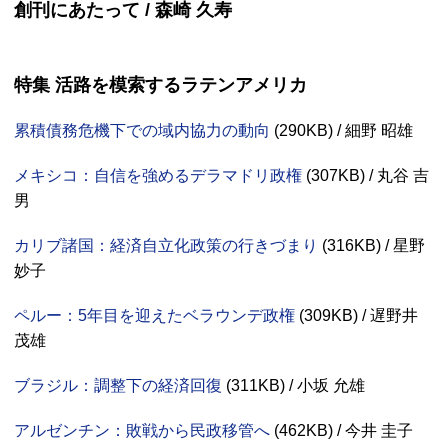
創刊にあたって / 森崎 久寿
特集 活路を模索するラテンアメリカ
累積債務危機下での域内協力の動向
(290
KB
) / 細野 昭雄
メキシコ：自信を強めるデラマドリ政権
(307
KB
) / 丸谷 吉
男
カリブ諸国：経済自立化政策の行きづまり
(316
KB
) / 星野
妙子
ペルー：5年目を迎えたベラウンデ政権
(309
KB
) / 遅野井
茂雄
ブラジル：調整下の経済回復
(311
KB
) / 小坂 允雄
アルゼンチン：敗戦から民政移管へ
(462
KB
) / 今井 圭子