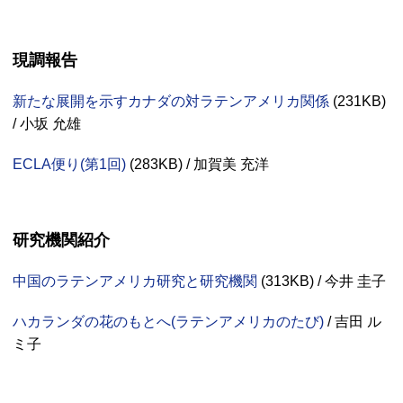
現調報告
新たな展開を示すカナダの対ラテンアメリカ関係
(231
KB
)
/ 小坂 允雄
ECLA
便り(第1回)
(283
KB
) / 加賀美 充洋
研究機関紹介
中国のラテンアメリカ研究と研究機関
(313
KB
) / 今井 圭子
ハカランダの花のもとへ(ラテンアメリカのたび)
/ 吉田 ル
ミ子