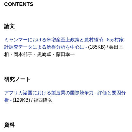
CONTENTS
論文
ミャンマーにおける米増産至上政策と農村経済 - 8ヵ村家
計調査データによる所得分析を中心に -
(185
KB
) / 栗田匡
相・岡本郁子・黒崎卓・藤田幸一
研究ノート
アフリカ諸国における製造業の国際競争力 - 評価と要因分
析 -
(129
KB
) / 福西隆弘
資料