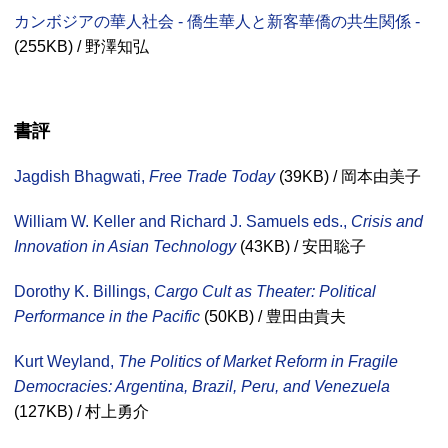
カンボジアの華人社会 - 僑生華人と新客華僑の共生関係 -
(255
KB
) / 野澤知弘
書評
Jagdish Bhagwati,
Free Trade Today
(39
KB
) / 岡本由美子
William W. Keller and Richard J. Samuels eds.,
Crisis and
Innovation in Asian Technology
(43
KB
) / 安田聡子
Dorothy K. Billings,
Cargo Cult as Theater: Political
Performance in the Pacific
(50
KB
) / 豊田由貴夫
Kurt Weyland,
The Politics of Market Reform in Fragile
Democracies: Argentina, Brazil, Peru, and Venezuela
(127
KB
) / 村上勇介