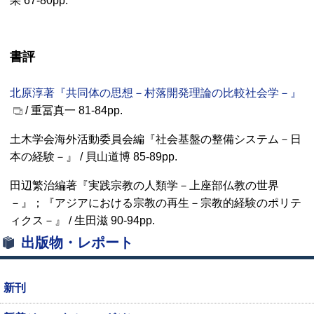
果 67-80pp.
書評
北原淳著『共同体の思想－村落開発理論の比較社会学－』
/ 重冨真一 81-84pp.
土木学会海外活動委員会編『社会基盤の整備システム－日
本の経験－』 / 貝山道博 85-89pp.
田辺繁治編著『実践宗教の人類学－上座部仏教の世界
－』；『アジアにおける宗教の再生－宗教的経験のポリテ
ィクス－』 / 生田滋 90-94pp.
出版物・レポート
新刊