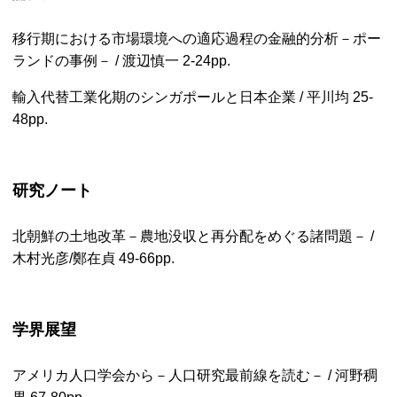
移行期における市場環境への適応過程の金融的分析－ポー
ランドの事例－ / 渡辺慎一 2-24pp.
輸入代替工業化期のシンガポールと日本企業 / 平川均 25-
48pp.
研究ノート
北朝鮮の土地改革－農地没収と再分配をめぐる諸問題－ /
木村光彦/鄭在貞 49-66pp.
学界展望
アメリカ人口学会から－人口研究最前線を読む－ / 河野稠