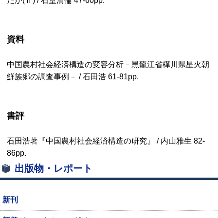
たか(Ⅱ) / 石堂清倫
47-60pp.
資料
中国農村社会経済構造の変容分析－黒龍江省樺川県星火朝
鮮族郷の調査事例－ / 石田浩
61-81pp.
書評
石田浩著『中国農村社会経済構造の研究』 / 内山雅生
82-
86pp.
出版物・レポート
新刊