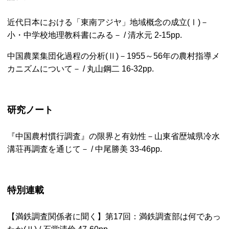
近代日本における「東南アジヤ」地域概念の成立(Ⅰ)－
小・中学校地理教科書にみる－ / 清水元
2-15pp.
中国農業集団化過程の分析(Ⅱ)－1955～56年の農村指導メ
カニズムについて－ / 丸山鋼二
16-32pp.
研究ノート
『中国農村慣行調査』の限界と有効性－山東省歴城県冷水
溝荘再調査を通じて－ / 中尾勝美
33-46pp.
特別連載
【満鉄調査関係者に聞く】第17回：満鉄調査部は何であっ