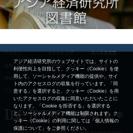
アクセス
サイトマップ
個人情報保護
アジア経済研究所のウェブサイトでは、サイトの
採用・募集情報
利用規約・免責事項
調達情報
利便性向上を目指して、クッキー（Cookie）を使
用して、ソーシャルメディア機能の提供や、サイ
情報公開
推奨環境
お問い合わせ
ト内のアクセスログの収集を行っています。「同
アクセシビリティ
意する」を選択すると、クッキー（Cookie）を用
いたアクセスログの収集に同意いただいたことに
なります。「Cookie を拒否する」を選択する
と、ソーシャルメディア機能は制限されます。ク
ッキー（Cookie）の利用に関しては「個人情報の
保護について」をご参照ください。
独立行政法人日本貿易振興機構 （法人番号 2010405003693）