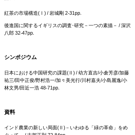
紅茶の市場構造(Ⅰ) / 岩城剛
2-31pp.
後進国に関するイギリスの調査･研究－一つの素描－ / 深沢
八郎
32-47pp.
シンポジウム
日本における中国研究の課題(Ⅱ) / 幼方直吉/小倉芳彦/加藤
祐三/田中正俊/野村浩一/加々美光行/川村嘉夫/小島麗逸/小
林文男/田近一浩
48-71pp.
資料
インド農業の新しい局面(Ⅱ)－いわゆる「緑の革命」をめ