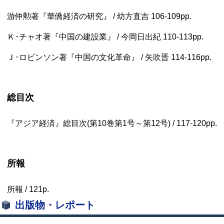
游仲勲著『華僑経済の研究』 / 幼方直吉
106-109pp.
Ｋ･チャオ著『中国の建設業』 / 今岡日出紀
110-113pp.
Ｊ･ロビンソン著『中国の文化革命』 / 矢吹晋
114-116pp.
総目次
『アジア経済』総目次(第10巻第1号～第12号) /
117-120pp.
所報
所報 /
121p.
出版物・レポート