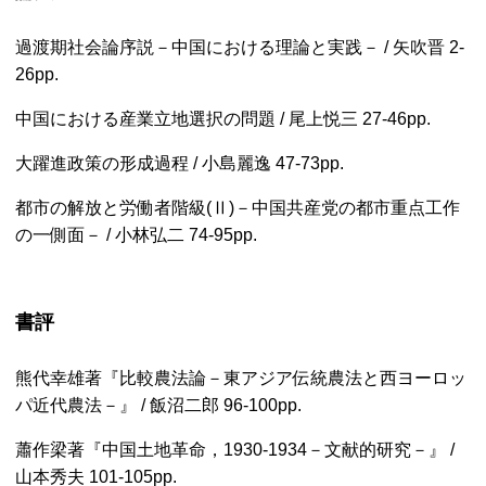
過渡期社会論序説－中国における理論と実践－ / 矢吹晋
2-
26pp.
中国における産業立地選択の問題 / 尾上悦三
27-46pp.
大躍進政策の形成過程 / 小島麗逸
47-73pp.
都市の解放と労働者階級(Ⅱ)－中国共産党の都市重点工作
の一側面－ / 小林弘二
74-95pp.
書評
熊代幸雄著『比較農法論－東アジア伝統農法と西ヨーロッ
パ近代農法－』 / 飯沼二郎
96-100pp.
蕭作梁著『中国土地革命，1930-1934－文献的研究－』 /
山本秀夫
101-105pp.