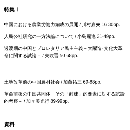
特集Ⅰ
中国における農業労働力編成の展開 / 川村嘉夫
16-30pp.
人民公社研究の一方法論について / 小島麗逸
31-49pp.
過渡期の中国とプロレタリア民主主義－大躍進･文化大革
命に関する試論－ / 矢吹晋
50-68pp.
土地改革前の中国農村社会 / 加藤祐三
69-88pp.
革命前夜の中国共同体－その「封建」的要素に対する試論
的考察－ / 加々美光行
89-99pp.
資料