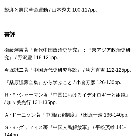
彭湃と農民革命運動 / 山本秀夫
100-117pp.
書評
衛藤瀋吉著『近代中国政治史研究』；『東アジア政治史研
究』 / 野沢豊
118-121pp.
今堀誠二著『中国近代史研究序説』 / 幼方直吉
122-125pp.
『桑原隲藏全集』から学ぶこと / 小倉芳彦
126-130pp.
Ｈ･Ｆ･シャーマン著『中国におけるイデオロギーと組織』
/ 加々美光行
131-135pp.
Ａ･ドーニソン著『中国経済制度』 / 田近一浩
136-140pp.
Ｓ･Ｂ･グリフィス著『中国人民解放軍』 / 平松茂雄
141-
144pp.